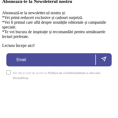
Abonează-te la Newsleterul nostru
Abonează-te la newsletter-ul nostru și:
*Vei primi reduceri exclusive și cadouri surpriză.
*Vei fi primul care află despre noutățile editoriale și campaniile
speciale.
*Te vei bucura de inspirație și recomandări pentru următoarele
lecturi preferate.
Lectura începe aici!
Am citit și sunt de acord cu
Politica de confidențialitate a site-ului
VoceaShop.