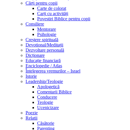
Cărți pentru copii
Carte de colorat
Carți cu activități
Povestiri Biblice pentru copii
Consiliere
Mentorare
Psihologie
Creștere spirituală
Devotional/Meditații
Dezvoltare personală
Dicționare
Educație financiară
Enciclopedie / Atlas
Întelegerea vremurilor – Israel
Istorie
Leadership/Teologie
Apologetică
Comentarii Biblice
Conducere
Teologie
Ucenicizare
Poezie
Relatii
Căsătorie
Parenting