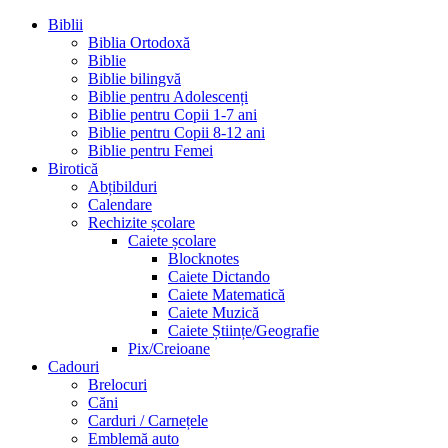
Biblii
Biblia Ortodoxă
Biblie
Biblie bilingvă
Biblie pentru Adolescenți
Biblie pentru Copii 1-7 ani
Biblie pentru Copii 8-12 ani
Biblie pentru Femei
Birotică
Abțibilduri
Calendare
Rechizite școlare
Caiete școlare
Blocknotes
Caiete Dictando
Caiete Matematică
Caiete Muzică
Caiete Științe/Geografie
Pix/Creioane
Cadouri
Brelocuri
Căni
Carduri / Carnețele
Emblemă auto