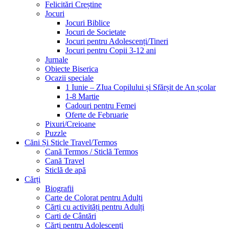
Felicitări Creștine
Jocuri
Jocuri Biblice
Jocuri de Societate
Jocuri pentru Adolescenți/Tineri
Jocuri pentru Copii 3-12 ani
Jurnale
Obiecte Biserica
Ocazii speciale
1 Iunie – ZIua Copilului și Sfărșit de An școlar
1-8 Martie
Cadouri pentru Femei
Oferte de Februarie
Pixuri/Creioane
Puzzle
Căni Și Sticle Travel/Termos
Cană Termos / Sticlă Termos
Cană Travel
Sticlă de apă
Cărți
Biografii
Carte de Colorat pentru Adulți
Cărți cu activități pentru Adulți
Carti de Cântări
Cărți pentru Adolescenți