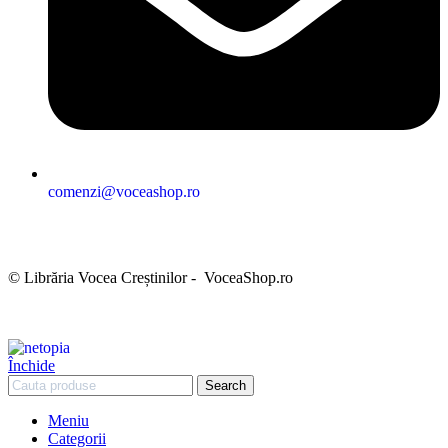
comenzi@voceashop.ro
Termeni și condiții
Politica de confidențialitate
Politica cookies
Politica de retur
Setări GDPR
© Librăria Vocea Creștinilor - VoceaShop.ro
Închide
Search
Meniu
Categorii