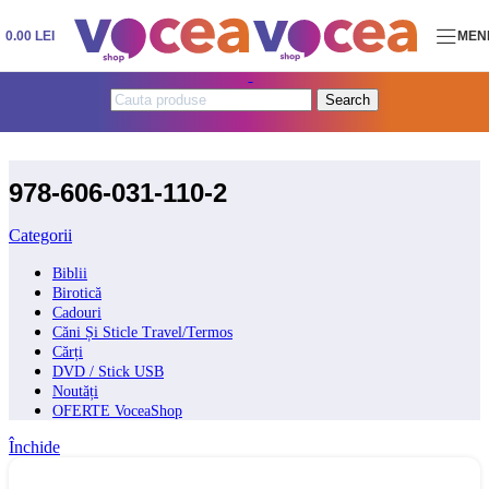
Skip to navigation
Skip to main content
0.00
LEI
MEN
Search
978-606-031-110-2
Categorii
Biblii
Birotică
Cadouri
Căni Și Sticle Travel/Termos
Cărți
DVD / Stick USB
Noutăți
OFERTE VoceaShop
Închide