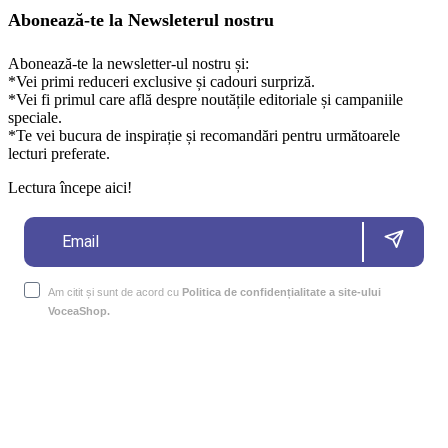
Abonează-te la Newsleterul nostru
Abonează-te la newsletter-ul nostru și:
*Vei primi reduceri exclusive și cadouri surpriză.
*Vei fi primul care află despre noutățile editoriale și campaniile
speciale.
*Te vei bucura de inspirație și recomandări pentru următoarele
lecturi preferate.
Lectura începe aici!
Am citit și sunt de acord cu
Politica de confidențialitate a site-ului
VoceaShop.