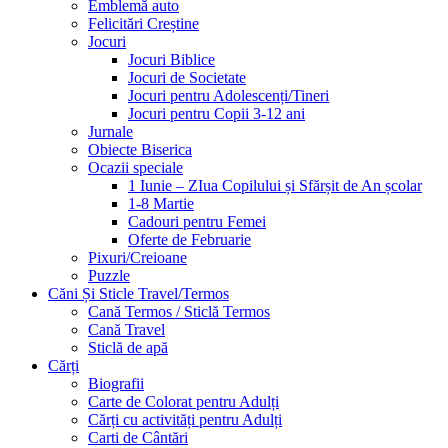
Emblemă auto
Felicitări Creștine
Jocuri
Jocuri Biblice
Jocuri de Societate
Jocuri pentru Adolescenți/Tineri
Jocuri pentru Copii 3-12 ani
Jurnale
Obiecte Biserica
Ocazii speciale
1 Iunie – ZIua Copilului și Sfărșit de An școlar
1-8 Martie
Cadouri pentru Femei
Oferte de Februarie
Pixuri/Creioane
Puzzle
Căni Și Sticle Travel/Termos
Cană Termos / Sticlă Termos
Cană Travel
Sticlă de apă
Cărți
Biografii
Carte de Colorat pentru Adulți
Cărți cu activități pentru Adulți
Carti de Cântări