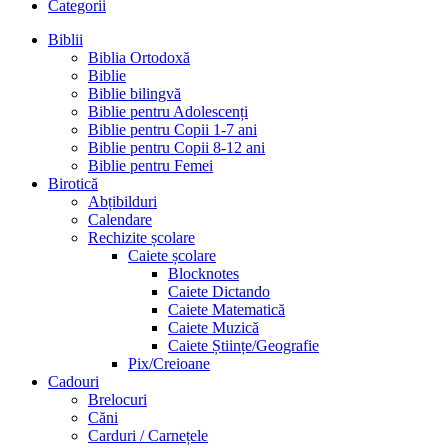
Categorii
Biblii
Biblia Ortodoxă
Biblie
Biblie bilingvă
Biblie pentru Adolescenți
Biblie pentru Copii 1-7 ani
Biblie pentru Copii 8-12 ani
Biblie pentru Femei
Birotică
Abțibilduri
Calendare
Rechizite școlare
Caiete școlare
Blocknotes
Caiete Dictando
Caiete Matematică
Caiete Muzică
Caiete Științe/Geografie
Pix/Creioane
Cadouri
Brelocuri
Căni
Carduri / Carnețele