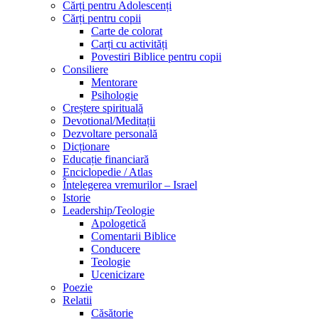
Cărți pentru Adolescenți
Cărți pentru copii
Carte de colorat
Carți cu activități
Povestiri Biblice pentru copii
Consiliere
Mentorare
Psihologie
Creștere spirituală
Devotional/Meditații
Dezvoltare personală
Dicționare
Educație financiară
Enciclopedie / Atlas
Întelegerea vremurilor – Israel
Istorie
Leadership/Teologie
Apologetică
Comentarii Biblice
Conducere
Teologie
Ucenicizare
Poezie
Relatii
Căsătorie