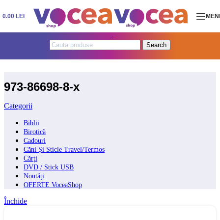
Skip to navigation
Skip to main content
0.00
LEI
MEN
Search
973-86698-8-x
Categorii
Biblii
Birotică
Cadouri
Căni Și Sticle Travel/Termos
Cărți
DVD / Stick USB
Noutăți
OFERTE VoceaShop
Închide