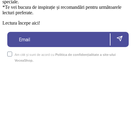
speciale.
*Te vei bucura de inspirație și recomandări pentru următoarele
lecturi preferate.
Lectura începe aici!
Am citit și sunt de acord cu
Politica de confidențialitate a site-ului
VoceaShop.