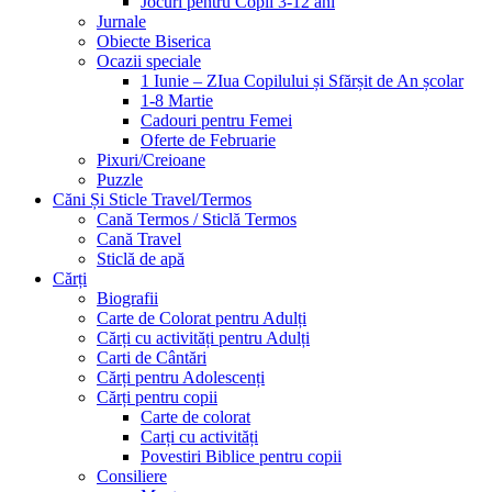
Jocuri pentru Copii 3-12 ani
Jurnale
Obiecte Biserica
Ocazii speciale
1 Iunie – ZIua Copilului și Sfărșit de An școlar
1-8 Martie
Cadouri pentru Femei
Oferte de Februarie
Pixuri/Creioane
Puzzle
Căni Și Sticle Travel/Termos
Cană Termos / Sticlă Termos
Cană Travel
Sticlă de apă
Cărți
Biografii
Carte de Colorat pentru Adulți
Cărți cu activități pentru Adulți
Carti de Cântări
Cărți pentru Adolescenți
Cărți pentru copii
Carte de colorat
Carți cu activități
Povestiri Biblice pentru copii
Consiliere