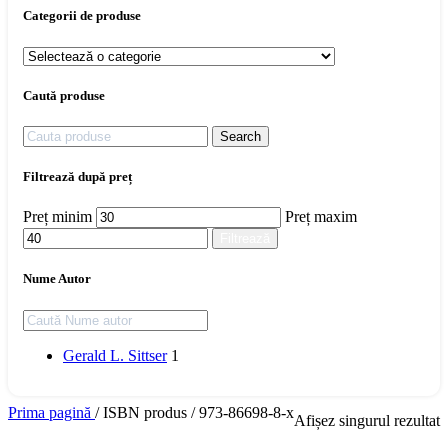
Categorii de produse
Caută produse
Search
Filtrează după preț
Preț minim
Preț maxim
Filtrează
Nume Autor
Gerald L. Sittser
1
Prima pagină
/
ISBN produs
/
973-86698-8-x
Afișez singurul rezultat