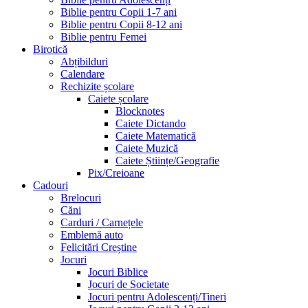
Biblie pentru Copii 1-7 ani
Biblie pentru Copii 8-12 ani
Biblie pentru Femei
Birotică
Abțibilduri
Calendare
Rechizite școlare
Caiete școlare
Blocknotes
Caiete Dictando
Caiete Matematică
Caiete Muzică
Caiete Științe/Geografie
Pix/Creioane
Cadouri
Brelocuri
Căni
Carduri / Carnețele
Emblemă auto
Felicitări Creștine
Jocuri
Jocuri Biblice
Jocuri de Societate
Jocuri pentru Adolescenți/Tineri