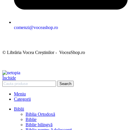
comenzi@voceashop.ro
Termeni și condiții
Politica de confidențialitate
Politica cookies
Politica de retur
Setări GDPR
© Librăria Vocea Creștinilor - VoceaShop.ro
Închide
Search
Meniu
Categorii
Biblii
Biblia Ortodoxă
Biblie
Biblie bilingvă
Biblie pentru Adolescenți