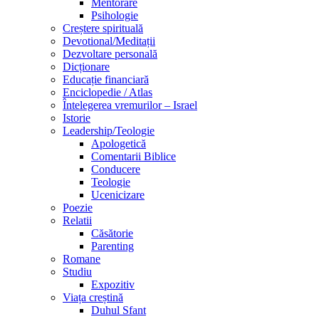
Mentorare
Psihologie
Creștere spirituală
Devotional/Meditații
Dezvoltare personală
Dicționare
Educație financiară
Enciclopedie / Atlas
Întelegerea vremurilor – Israel
Istorie
Leadership/Teologie
Apologetică
Comentarii Biblice
Conducere
Teologie
Ucenicizare
Poezie
Relatii
Căsătorie
Parenting
Romane
Studiu
Expozitiv
Viața creștină
Duhul Sfant