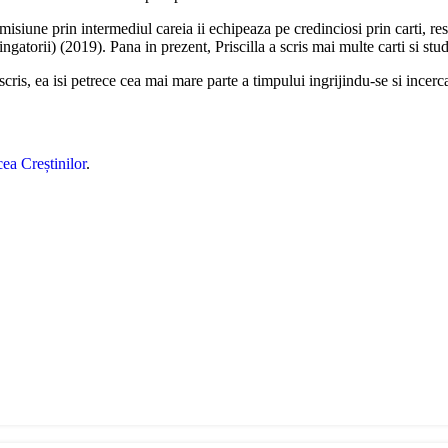
isiune prin intermediul careia ii echipeaza pe credinciosi prin carti, r
orii) (2019). Pana in prezent, Priscilla a scris mai multe carti si studi
 scris, ea isi petrece cea mai mare parte a timpului ingrijindu-se si incerc
ea Creștinilor
.