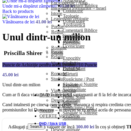
Apologetică
Enciclopedie / Atlas
Comentarii Biblice
Unde mi-a dispărut zâmbetul?
46.00
lei
Întelegerea vremurilor – Israel
Conducere
Back to products
Istorie
Teologie
Leadership/Teologie
Ucenicizare
Vânătoarea de lei
41.00
lei
Apologetică
Poezie
Comentarii Biblice
Relatii
Unul dintr-un milion
Conducere
Căsătorie
Teologie
Parenting
Ucenicizare
Romane
Poezie
Priscilla Shirer
Studiu
Relatii
Expozitiv
Căsătorie
Viața creștină
Puncte de Achiziție pentru acest Produs : 10 Puncte
Parenting
Duhul Sfant
Romane
Mărturii
45.00
lei
Studiu
Rugăciune / Post
Sănătate și Nutriție
Unul dintr-un milion
Expozitiv
Spiritualitate
Viața creștină
Cum ar fi daca viata ta de la inceputul saptamanii ar fi la fel de incar
DVD / stick USB
Duhul Sfant
Desene animate
Mărturii
Cand intalnesti pe cineva care traieste, mananca si respira credinta cres
Stick USB
Rugăciune / Post
promisiunilor lui Dumnezeu – iti doresti sa fii genul acela de persoan
Noutăți
Sănătate și Nutriție
OFERTE VoceaShop
Spiritualitate
DVD / Stick USB
Search
Adăugați produse în valoare de încă
300.00
lei
în coș și obțineți
T
Desene animate