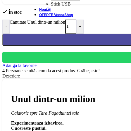
Stick USB
Noutăți
În stoc
OFERTE VoceaShop
Cantitate Unul dintr-un milion
-
+
Adaugă la favorite
4
Persoane se uită acum la acest produs. Grăbește-te!
Descriere
Unul dintr-un milion
Calatorie spre Tara Fagaduintei tale
Experimenteaza izbavirea.
Cucereste pustiul.