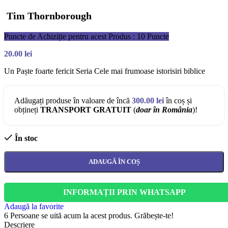
Tim Thornborough
Puncte de Achiziție pentru acest Produs : 10 Puncte
20.00
lei
Un Paște foarte fericit Seria Cele mai frumoase istorisiri biblice
Adăugați produse în valoare de încă
300.00
lei
în coș și
obțineți
TRANSPORT GRATUIT
(
doar în România
)!
În stoc
ADAUGĂ ÎN COȘ
INFORMAȚII PRIN WHATSAPP
Adaugă la favorite
6
Persoane se uită acum la acest produs. Grăbește-te!
Descriere