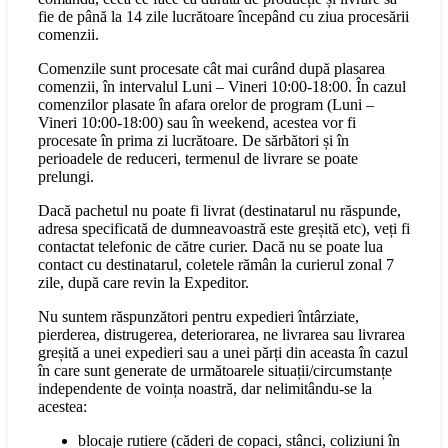
fie de până la 14 zile lucrătoare începând cu ziua procesării
comenzii.
Comenzile sunt procesate cât mai curând după plasarea
comenzii, în intervalul Luni – Vineri 10:00-18:00. În cazul
comenzilor plasate în afara orelor de program (Luni –
Vineri 10:00-18:00) sau în weekend, acestea vor fi
procesate în prima zi lucrătoare. De sărbători și în
perioadele de reduceri, termenul de livrare se poate
prelungi.
Dacă pachetul nu poate fi livrat (destinatarul nu răspunde,
adresa specificată de dumneavoastră este greșită etc), veți fi
contactat telefonic de către curier. Dacă nu se poate lua
contact cu destinatarul, coletele rămân la curierul zonal 7
zile, după care revin la Expeditor.
Nu suntem răspunzători pentru expedieri întârziate,
pierderea, distrugerea, deteriorarea, ne livrarea sau livrarea
greșită a unei expedieri sau a unei părți din aceasta în cazul
în care sunt generate de următoarele situații/circumstanțe
independente de voința noastră, dar nelimitându-se la
acestea:
blocaje rutiere (căderi de copaci, stânci, coliziuni în