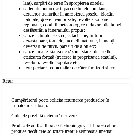
lanț), surpări de teren în apropierea șoselei;
căderi de poduri, astupări de tunele montane,
deraierea trenurilor în apropierea șoselei, blocări
naturale, greve neautorizate, revolte spontane
regionale, condiții meteorologice nefavorabile bunei
desfășurări a itinerariului propus;
cauze naturale: seisme, cataclisme, furtuni
devastatoare, tornade, incendii naturale, inundații,
deversări de fluvii, părăsiri de albii etc;
cauze umane: starea de război, starea de asediu,
etatizarea forțată (trecerea în proprietatea statului),
revoluții, revolte populare etc;
nerespectarea comenzilor de către furnizori și terți.
Retur
Cumpărătorul poate solicita returnarea produselor în
următoarele situații:
Coletele prezintă deteriorări severe;
Produsele au fost livrate / facturate greșit. Livrarea altor
produse decât cele solicitate trebuie semnalată imediat.