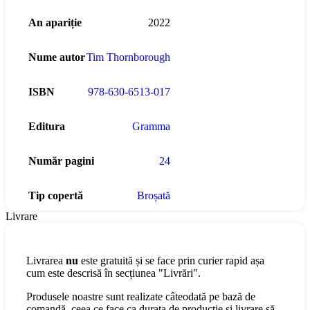
An apariție
2022
Nume autor
Tim Thornborough
ISBN
978-630-6513-017
Editura
Gramma
Număr pagini
24
Tip copertă
Broșată
Livrare
Livrarea
nu
este gratuită și se face prin curier rapid așa
cum este descrisă în secțiunea "Livrări".
Produsele noastre sunt realizate câteodată pe bază de
comandă, ceea ce face ca durata de producție și livrare să