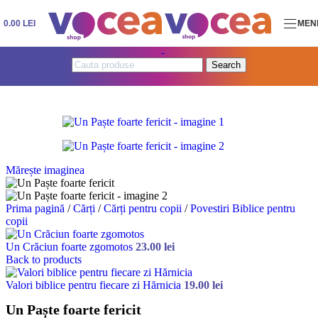
Skip to navigation
Skip to main content
0.00
LEI
MEN
Search
Mărește imaginea
Prima pagină
/
Cărți
/
Cărți pentru copii
/
Povestiri Biblice pentru
copii
Un Crăciun foarte zgomotos
23.00
lei
Back to products
Valori biblice pentru fiecare zi Hărnicia
19.00
lei
Un Paște foarte fericit