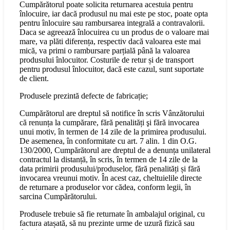
Cumpărătorul poate solicita returnarea acestuia pentru
înlocuire, iar dacă produsul nu mai este pe stoc, poate opta
pentru înlocuire sau rambursarea integrală a contravalorii.
Daca se agreează înlocuirea cu un produs de o valoare mai
mare, va plăti diferența, respectiv dacă valoarea este mai
mică, va primi o rambursare parțială până la valoarea
produsului înlocuitor. Costurile de retur și de transport
pentru produsul înlocuitor, dacă este cazul, sunt suportate
de client.
Produsele prezintă defecte de fabricație;
Cumpărătorul are dreptul să notifice în scris Vânzătorului
că renunța la cumpărare, fără penalități şi fără invocarea
unui motiv, în termen de 14 zile de la primirea produsului.
De asemenea, în conformitate cu art. 7 alin. 1 din O.G.
130/2000, Cumpărătorul are dreptul de a denunța unilateral
contractul la distanță, în scris, în termen de 14 zile de la
data primirii produsului/produselor, fără penalități și fără
invocarea vreunui motiv. În acest caz, cheltuielile directe
de returnare a produselor vor cădea, conform legii, în
sarcina Cumpărătorului.
Produsele trebuie să fie returnate în ambalajul original, cu
factura atașată, să nu prezinte urme de uzură fizică sau