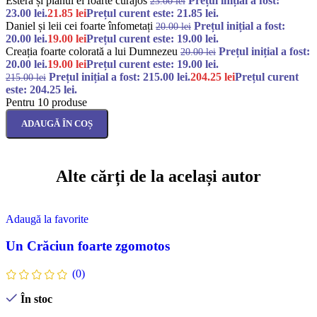
Estera și planul ei foarte curajos
Prețul inițial a fost:
23.00
lei
23.00 lei.
21.85
lei
Prețul curent este: 21.85 lei.
Daniel și leii cei foarte înfometați
Prețul inițial a fost:
20.00
lei
20.00 lei.
19.00
lei
Prețul curent este: 19.00 lei.
Creația foarte colorată a lui Dumnezeu
Prețul inițial a fost:
20.00
lei
20.00 lei.
19.00
lei
Prețul curent este: 19.00 lei.
Prețul inițial a fost: 215.00 lei.
204.25
lei
Prețul curent
215.00
lei
este: 204.25 lei.
Pentru 10 produse
ADAUGĂ ÎN COȘ
Alte cărți de la același autor
Adaugă la favorite
Un Crăciun foarte zgomotos
(0)
În stoc