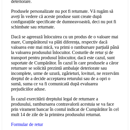
deteriorare.
Produsele personalizate nu pot fi returnate. Vă rugăm să
aveți în vedere că aceste produse sunt create după
configurațiile specificate de dumneavoastră, deci nu pot fi
schimbate sau returnate.
Dacă se agreează înlocuirea cu un produs de o valoare mai
mare, Cumpărătorul va plăti diferența, respectiv dacă
valoarea este mai mică, va primi o rambursare parțială până
la valoarea produsului înlocuitor. Costurile de retur și de
transport pentru produsul înlocuitor, dacă este cazul, sunt
suportate de Cumpărător. În cazul în care produsele a căror
returnare se solicită prezintă ambalaje deteriorate sau
incomplete, urme de uzură, zgârieturi, lovituri, ne rezervăm
dreptul de a decide acceptarea returului sau de a opri o
sumă, suma ce va fi comunicată după evaluarea
prejudiciilor aduse.
În cazul exercitării dreptului legal de returnare a
produsului, rambursarea contravalorii acestuia se va face
prin virament bancar în contul indicat de Cumpărător în cel
mult 14 de zile de la primirea produsului returnat.
Formular de retur