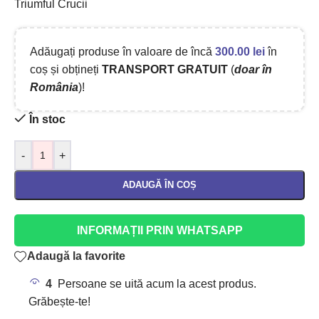
Triumful Crucii
Adăugați produse în valoare de încă
300.00
lei
în
coș și obțineți
TRANSPORT GRATUIT
(
doar în
România
)!
În stoc
-
+
ADAUGĂ ÎN COȘ
INFORMAȚII PRIN WHATSAPP
Adaugă la favorite
4
Persoane se uită acum la acest produs.
Grăbește-te!