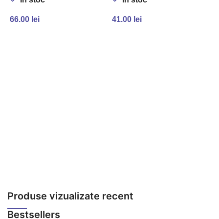
66.00
lei
41.00
lei
ADAUGĂ ÎN COȘ
ADAUGĂ ÎN COȘ
3
2
Produse vizualizate recent
Bestsellers