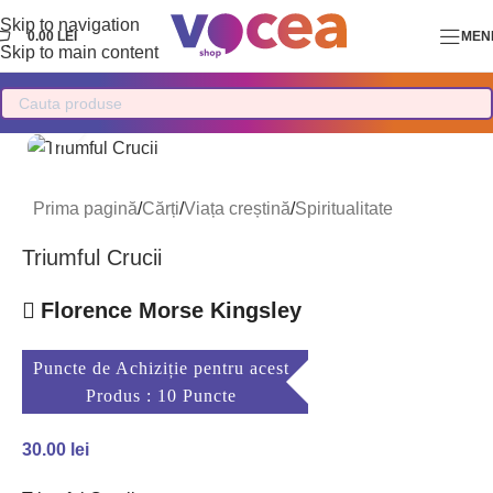
Skip to navigation
0.00
LEI
MEN
Skip to main content
Mărește imaginea
Prima pagină
/
Cărți
/
Viața creștină
/
Spiritualitate
Triumful Crucii
Florence Morse Kingsley
Puncte de Achiziție pentru acest
Produs : 10 Puncte
30.00
lei