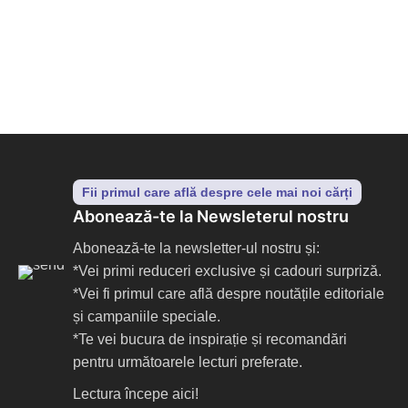
7
Fii primul care află despre cele mai noi cărți
Abonează-te la Newsleterul nostru
Abonează-te la newsletter-ul nostru și:
*Vei primi reduceri exclusive și cadouri surpriză.
*Vei fi primul care află despre noutățile editoriale
și campaniile speciale.
*Te vei bucura de inspirație și recomandări
pentru următoarele lecturi preferate.
Lectura începe aici!