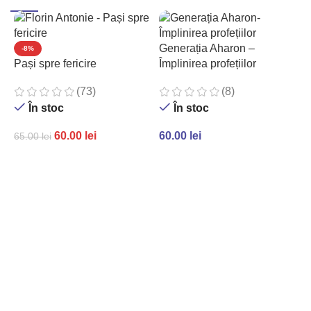
Generația Aharon –
-8%
Pași spre fericire
Împlinirea profețiilor
(73)
(8)
În stoc
În stoc
60.00
lei
60.00
lei
65.00
lei
ADAUGĂ ÎN COȘ
ADAUGĂ ÎN COȘ
P
c