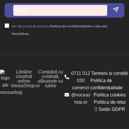
Am citit și sunt de acord cu
Politica de confidențialitate a site-ului
VoceaShop.
Librărie
Cumpără cu
0711 012
Termeni și condiții
creștină
credință,
030
Politica de
online
dăruiește cu
VoceaShop.ro
iubire
comenzi
confidențialitate
@voceas
Politica cookies
hop.ro
Politica de retur
Setări GDPR