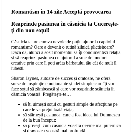
Romantism în 14 zile Acceptă provocarea
Reaprinde pasiunea în căsnicia ta
Cucerește-
ți din nou soțul!
Căsnicia ta are cumva nevoie de puțin ajutor la capitolul
romantism? Oare a devenit o rutină zilnică plictisitoare?
Dacă da, atunci a sosit momentul să îți condimentezi relația
și să reaprinzi pasiunea cu ajutorul a sute de moduri
creative prin care îi poți arăta bărbatului tău cât de mult îl
iubești.
Sharon Jaynes, autoare de succes și oratoare, ne oferă
surse de inspirație emoționante și idei simple care îți vor
face soțul să zâmbească și care vor reaprinde scânteia în
căsnicia voastră. Pregătește-te…
să îți uimești soțul cu gesturi simple de afecțiune pe
care le va prețui toată viața;
să stârnești pasiunea, care a fost ideea lui Dumnezeu
de la bun început;
să privești cum căsnicia voastră devine mai puternică
și dragostea voastră mai profundă.