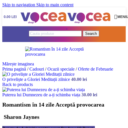
Skip to navigation
Skip to main content
0.00
LEI
MENI
Search
Mărește imaginea
Prima pagină
/
Cadouri
/
Ocazii speciale
/
Oferte de Februarie
O priveliște a Gloriei Meditații zilnice
40.00
lei
Back to products
Puterea lui Dumnezeu de a-ți schimba viața
30.00
lei
Romantism în 14 zile Acceptă provocarea
Sharon Jaynes