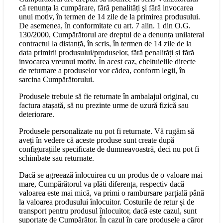
că renunța la cumpărare, fără penalități şi fără invocarea
unui motiv, în termen de 14 zile de la primirea produsului.
De asemenea, în conformitate cu art. 7 alin. 1 din O.G.
130/2000, Cumpărătorul are dreptul de a denunța unilateral
contractul la distanță, în scris, în termen de 14 zile de la
data primirii produsului/produselor, fără penalități și fără
invocarea vreunui motiv. În acest caz, cheltuielile directe
de returnare a produselor vor cădea, conform legii, în
sarcina Cumpărătorului.
Produsele trebuie să fie returnate în ambalajul original, cu
factura atașată, să nu prezinte urme de uzură fizică sau
deteriorare.
Produsele personalizate nu pot fi returnate. Vă rugăm să
aveți în vedere că aceste produse sunt create după
configurațiile specificate de dumneavoastră, deci nu pot fi
schimbate sau returnate.
Dacă se agreează înlocuirea cu un produs de o valoare mai
mare, Cumpărătorul va plăti diferența, respectiv dacă
valoarea este mai mică, va primi o rambursare parțială până
la valoarea produsului înlocuitor. Costurile de retur și de
transport pentru produsul înlocuitor, dacă este cazul, sunt
suportate de Cumpărător. În cazul în care produsele a căror