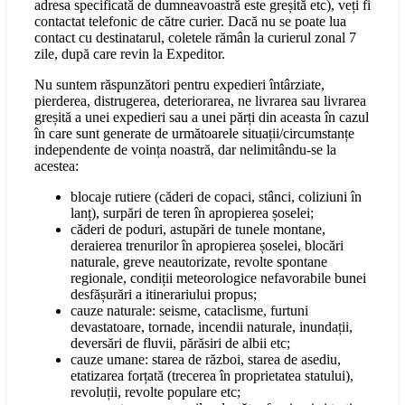
adresa specificată de dumneavoastră este greșită etc), veți fi
contactat telefonic de către curier. Dacă nu se poate lua
contact cu destinatarul, coletele rămân la curierul zonal 7
zile, după care revin la Expeditor.
Nu suntem răspunzători pentru expedieri întârziate,
pierderea, distrugerea, deteriorarea, ne livrarea sau livrarea
greșită a unei expedieri sau a unei părți din aceasta în cazul
în care sunt generate de următoarele situații/circumstanțe
independente de voința noastră, dar nelimitându-se la
acestea:
blocaje rutiere (căderi de copaci, stânci, coliziuni în
lanț), surpări de teren în apropierea șoselei;
căderi de poduri, astupări de tunele montane,
deraierea trenurilor în apropierea șoselei, blocări
naturale, greve neautorizate, revolte spontane
regionale, condiții meteorologice nefavorabile bunei
desfășurări a itinerariului propus;
cauze naturale: seisme, cataclisme, furtuni
devastatoare, tornade, incendii naturale, inundații,
deversări de fluvii, părăsiri de albii etc;
cauze umane: starea de război, starea de asediu,
etatizarea forțată (trecerea în proprietatea statului),
revoluții, revolte populare etc;