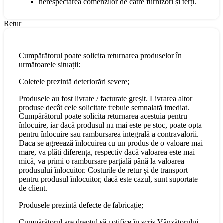
nerespectarea comenzilor de către furnizori și terți.
Retur
Cumpărătorul poate solicita returnarea produselor în
următoarele situații:
Coletele prezintă deteriorări severe;
Produsele au fost livrate / facturate greșit. Livrarea altor
produse decât cele solicitate trebuie semnalată imediat.
Cumpărătorul poate solicita returnarea acestuia pentru
înlocuire, iar dacă produsul nu mai este pe stoc, poate opta
pentru înlocuire sau rambursarea integrală a contravalorii.
Daca se agreează înlocuirea cu un produs de o valoare mai
mare, va plăti diferența, respectiv dacă valoarea este mai
mică, va primi o rambursare parțială până la valoarea
produsului înlocuitor. Costurile de retur și de transport
pentru produsul înlocuitor, dacă este cazul, sunt suportate
de client.
Produsele prezintă defecte de fabricație;
Cumpărătorul are dreptul să notifice în scris Vânzătorului