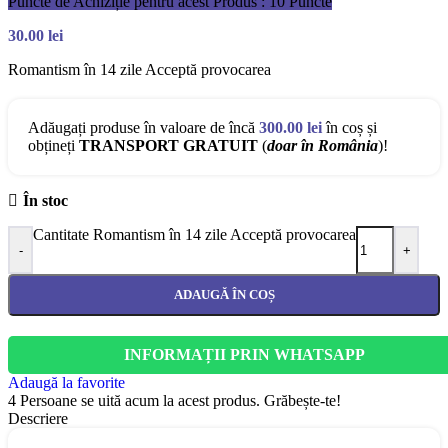
Puncte de Achiziție pentru acest Produs : 10 Puncte
30.00
lei
Romantism în 14 zile Acceptă provocarea
Adăugați produse în valoare de încă
300.00
lei
în coș și
obțineți
TRANSPORT GRATUIT
(
doar în România
)!
În stoc
Cantitate Romantism în 14 zile Acceptă provocarea
-
+
ADAUGĂ ÎN COȘ
INFORMAȚII PRIN WHATSAPP
Adaugă la favorite
4
Persoane se uită acum la acest produs. Grăbește-te!
Descriere