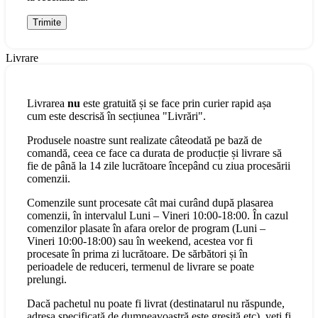
Livrare
Livrarea
nu
este gratuită și se face prin curier rapid așa
cum este descrisă în secțiunea "Livrări".
Produsele noastre sunt realizate câteodată pe bază de
comandă, ceea ce face ca durata de producție și livrare să
fie de până la 14 zile lucrătoare începând cu ziua procesării
comenzii.
Comenzile sunt procesate cât mai curând după plasarea
comenzii, în intervalul Luni – Vineri 10:00-18:00. În cazul
comenzilor plasate în afara orelor de program (Luni –
Vineri 10:00-18:00) sau în weekend, acestea vor fi
procesate în prima zi lucrătoare. De sărbători și în
perioadele de reduceri, termenul de livrare se poate
prelungi.
Dacă pachetul nu poate fi livrat (destinatarul nu răspunde,
adresa specificată de dumneavoastră este greșită etc), veți fi