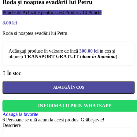
Roda și noaptea evadării lui Petru
Puncte de Achiziție pentru acest Produs : 10 Puncte
8.00
lei
Roda și noaptea evadării lui Petru
Adăugați produse în valoare de încă
300.00
lei
în coș și
obțineți
TRANSPORT GRATUIT
(
doar în România
)!
În stoc
ADAUGĂ ÎN COȘ
INFORMAȚII PRIN WHATSAPP
Adaugă la favorite
6
Persoane se uită acum la acest produs. Grăbește-te!
Descriere