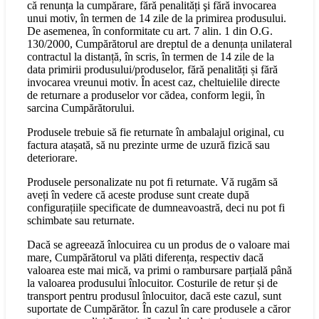
că renunța la cumpărare, fără penalități şi fără invocarea
unui motiv, în termen de 14 zile de la primirea produsului.
De asemenea, în conformitate cu art. 7 alin. 1 din O.G.
130/2000, Cumpărătorul are dreptul de a denunța unilateral
contractul la distanță, în scris, în termen de 14 zile de la
data primirii produsului/produselor, fără penalități și fără
invocarea vreunui motiv. În acest caz, cheltuielile directe
de returnare a produselor vor cădea, conform legii, în
sarcina Cumpărătorului.
Produsele trebuie să fie returnate în ambalajul original, cu
factura atașată, să nu prezinte urme de uzură fizică sau
deteriorare.
Produsele personalizate nu pot fi returnate. Vă rugăm să
aveți în vedere că aceste produse sunt create după
configurațiile specificate de dumneavoastră, deci nu pot fi
schimbate sau returnate.
Dacă se agreează înlocuirea cu un produs de o valoare mai
mare, Cumpărătorul va plăti diferența, respectiv dacă
valoarea este mai mică, va primi o rambursare parțială până
la valoarea produsului înlocuitor. Costurile de retur și de
transport pentru produsul înlocuitor, dacă este cazul, sunt
suportate de Cumpărător. În cazul în care produsele a căror