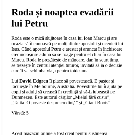
Roda și noaptea evadării
lui Petru
Roda este o mică slujitoare în casa lui Ioan Marcu şi are
ocazia să îi cunoască pe mulţi dintre apostolii şi ucenicii lui
Isus. Când apostolul Petru e arestat şi aruncat în închisoare,
credincioşii se adună să se roage pentru el chiar în casa lui
Marcu. Roda le pregăteşte de mâncare, dar, în scurt timp,
se trezeşte în centrul atenţiei tuturor, invitată să ia o decizie
care îi va schimba viaţa pentru totdeauna.
Lui
David Edgren
îi place să povestească. E pastor şi
locuieşte în Melbourne, Australia. Povestirile lui îi ajută pe
copii şi adulţi să crească în credinţă şi să-L iubească pe
Dumnezeu. Este autorul cărţilor „Mielul fără cusur”,
„Talita. O poveste despre credinţă” şi „Giant Boots”.
Vârstă: 5+
Acest magazin online a fost creat pentru susținerea