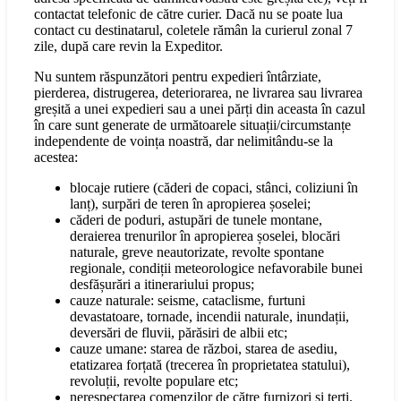
contactat telefonic de către curier. Dacă nu se poate lua
contact cu destinatarul, coletele rămân la curierul zonal 7
zile, după care revin la Expeditor.
Nu suntem răspunzători pentru expedieri întârziate,
pierderea, distrugerea, deteriorarea, ne livrarea sau livrarea
greșită a unei expedieri sau a unei părți din aceasta în cazul
în care sunt generate de următoarele situații/circumstanțe
independente de voința noastră, dar nelimitându-se la
acestea:
blocaje rutiere (căderi de copaci, stânci, coliziuni în
lanț), surpări de teren în apropierea șoselei;
căderi de poduri, astupări de tunele montane,
deraierea trenurilor în apropierea șoselei, blocări
naturale, greve neautorizate, revolte spontane
regionale, condiții meteorologice nefavorabile bunei
desfășurări a itinerariului propus;
cauze naturale: seisme, cataclisme, furtuni
devastatoare, tornade, incendii naturale, inundații,
deversări de fluvii, părăsiri de albii etc;
cauze umane: starea de război, starea de asediu,
etatizarea forțată (trecerea în proprietatea statului),
revoluții, revolte populare etc;
nerespectarea comenzilor de către furnizori și terți.