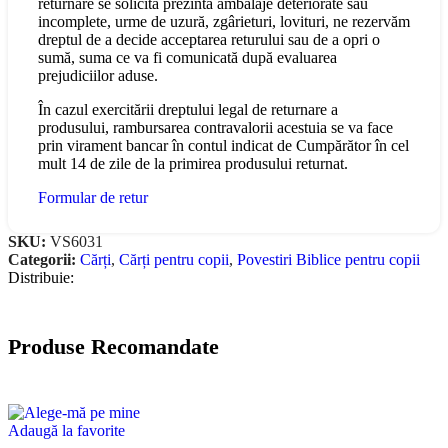
returnare se solicită prezintă ambalaje deteriorate sau
incomplete, urme de uzură, zgârieturi, lovituri, ne rezervăm
dreptul de a decide acceptarea returului sau de a opri o
sumă, suma ce va fi comunicată după evaluarea
prejudiciilor aduse.
În cazul exercitării dreptului legal de returnare a
produsului, rambursarea contravalorii acestuia se va face
prin virament bancar în contul indicat de Cumpărător în cel
mult 14 de zile de la primirea produsului returnat.
Formular de retur
SKU:
VS6031
Categorii:
Cărți
,
Cărți pentru copii
,
Povestiri Biblice pentru copii
Distribuie:
Produse Recomandate
Adaugă la favorite