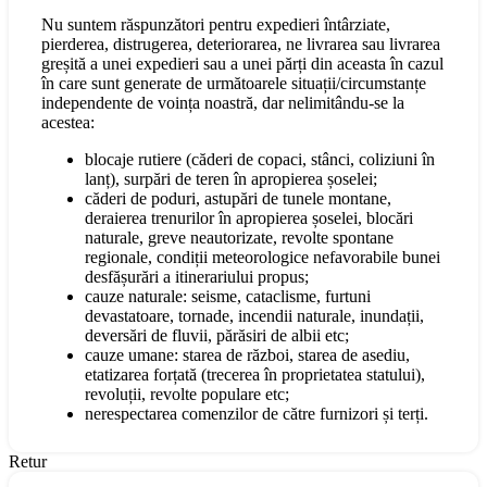
Nu suntem răspunzători pentru expedieri întârziate,
pierderea, distrugerea, deteriorarea, ne livrarea sau livrarea
greșită a unei expedieri sau a unei părți din aceasta în cazul
în care sunt generate de următoarele situații/circumstanțe
independente de voința noastră, dar nelimitându-se la
acestea:
blocaje rutiere (căderi de copaci, stânci, coliziuni în
lanț), surpări de teren în apropierea șoselei;
căderi de poduri, astupări de tunele montane,
deraierea trenurilor în apropierea șoselei, blocări
naturale, greve neautorizate, revolte spontane
regionale, condiții meteorologice nefavorabile bunei
desfășurări a itinerariului propus;
cauze naturale: seisme, cataclisme, furtuni
devastatoare, tornade, incendii naturale, inundații,
deversări de fluvii, părăsiri de albii etc;
cauze umane: starea de război, starea de asediu,
etatizarea forțată (trecerea în proprietatea statului),
revoluții, revolte populare etc;
nerespectarea comenzilor de către furnizori și terți.
Retur