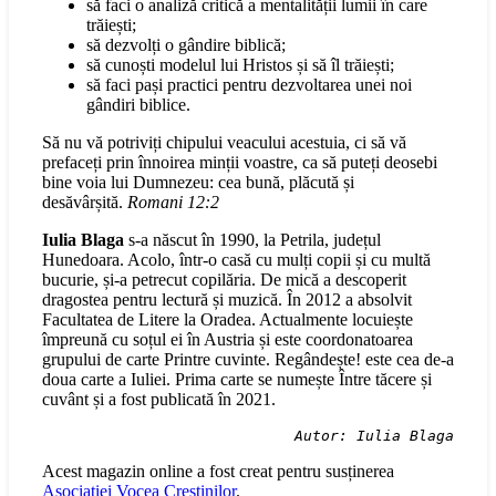
să faci o analiză critică a mentalității lumii în care
trăiești;
să dezvolți o gândire biblică;
să cunoști modelul lui Hristos și să îl trăiești;
să faci pași practici pentru dezvoltarea unei noi
gândiri biblice.
Să nu vă potriviți chipului veacului acestuia, ci să vă
prefaceți prin înnoirea minții voastre, ca să puteți deosebi
bine voia lui Dumnezeu: cea bună, plăcută și
desăvârșită.
Romani 12:2
Iulia Blaga
s-a născut în 1990, la Petrila, județul
Hunedoara. Acolo, într-o casă cu mulți copii și cu multă
bucurie, și-a petrecut copilăria. De mică a descoperit
dragostea pentru lectură și muzică. În 2012 a absolvit
Facultatea de Litere la Oradea. Actualmente locuiește
împreună cu soțul ei în Austria și este coordonatoarea
grupului de carte Printre cuvinte. Regândește! este cea de-a
doua carte a Iuliei. Prima carte se numește Între tăcere și
cuvânt și a fost publicată în 2021.
Autor: Iulia Blaga
Acest magazin online a fost creat pentru susținerea
Asociației Vocea Creștinilor
.