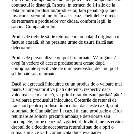
contractul la distanță, în scris, în termen de 14 zile de la
data primirii produsului/produselor, fără penalități și fără
invocarea vreunui motiv. În acest caz, cheltuielile directe
de returnare a produselor vor cădea, conform legii, în
sarcina Cumpărătorului.
Produsele trebuie să fie returnate în ambalajul original, cu
factura atașată, să nu prezinte urme de uzură fizică sau
deteriorare.
Produsele personalizate nu pot fi returnate. Vă rugăm să
aveți în vedere că aceste produse sunt create după
configurațiile specificate de dumneavoastră, deci nu pot fi
schimbate sau returnate.
Dacă se agreează înlocuirea cu un produs de o valoare mai
mare, Cumpărătorul va plăti diferența, respectiv dacă
valoarea este mai mică, va primi o rambursare parțială până
la valoarea produsului înlocuitor. Costurile de retur și de
transport pentru produsul înlocuitor, dacă este cazul, sunt
suportate de Cumpărător. În cazul în care produsele a căror
returnare se solicită prezintă ambalaje deteriorate sau
incomplete, urme de uzură, zgârieturi, lovituri, ne rezervăm
dreptul de a decide acceptarea returului sau de a opri o
sumă, suma ce va fi comunicată după evaluarea