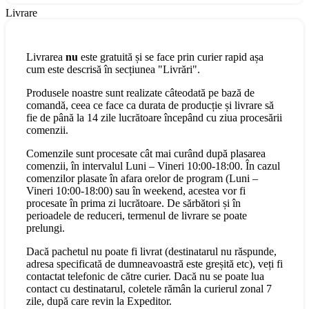
Livrare
Livrarea
nu
este gratuită și se face prin curier rapid așa
cum este descrisă în secțiunea "Livrări".
Produsele noastre sunt realizate câteodată pe bază de
comandă, ceea ce face ca durata de producție și livrare să
fie de până la 14 zile lucrătoare începând cu ziua procesării
comenzii.
Comenzile sunt procesate cât mai curând după plasarea
comenzii, în intervalul Luni – Vineri 10:00-18:00. În cazul
comenzilor plasate în afara orelor de program (Luni –
Vineri 10:00-18:00) sau în weekend, acestea vor fi
procesate în prima zi lucrătoare. De sărbători și în
perioadele de reduceri, termenul de livrare se poate
prelungi.
Dacă pachetul nu poate fi livrat (destinatarul nu răspunde,
adresa specificată de dumneavoastră este greșită etc), veți fi
contactat telefonic de către curier. Dacă nu se poate lua
contact cu destinatarul, coletele rămân la curierul zonal 7
zile, după care revin la Expeditor.