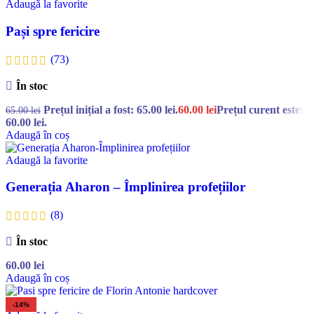
Adaugă la favorite
Pași spre fericire
(73)
În stoc
Prețul inițial a fost: 65.00 lei.
60.00
lei
Prețul curent este:
65.00
lei
60.00 lei.
Adaugă în coș
Adaugă la favorite
Generația Aharon – Împlinirea profețiilor
(8)
În stoc
60.00
lei
Adaugă în coș
-14%