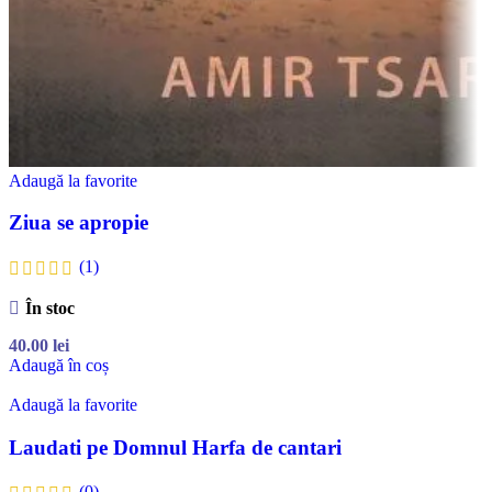
Adaugă la favorite
Ziua se apropie
(1)
În stoc
40.00
lei
Adaugă în coș
Adaugă la favorite
Laudati pe Domnul Harfa de cantari
(0)