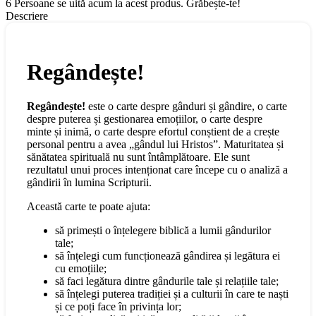
6
Persoane se uită acum la acest produs. Grăbește-te!
Descriere
Regândește!
Regândește!
este o carte despre gânduri și gândire, o carte
despre puterea și gestionarea emoțiilor, o carte despre
minte și inimă, o carte despre efortul conștient de a crește
personal pentru a avea „gândul lui Hristos”. Maturitatea și
sănătatea spirituală nu sunt întâmplătoare. Ele sunt
rezultatul unui proces intenționat care începe cu o analiză a
gândirii în lumina Scripturii.
Această carte te poate ajuta:
să primești o înțelegere biblică a lumii gândurilor
tale;
să înțelegi cum funcționează gândirea și legătura ei
cu emoțiile;
să faci legătura dintre gândurile tale și relațiile tale;
să înțelegi puterea tradiției și a culturii în care te naști
și ce poți face în privința lor;