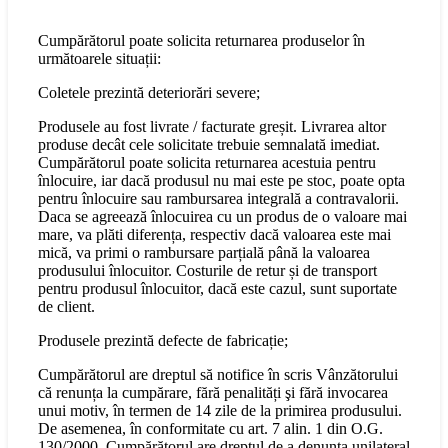
Cumpărătorul poate solicita returnarea produselor în
următoarele situații:
Coletele prezintă deteriorări severe;
Produsele au fost livrate / facturate greșit. Livrarea altor
produse decât cele solicitate trebuie semnalată imediat.
Cumpărătorul poate solicita returnarea acestuia pentru
înlocuire, iar dacă produsul nu mai este pe stoc, poate opta
pentru înlocuire sau rambursarea integrală a contravalorii.
Daca se agreează înlocuirea cu un produs de o valoare mai
mare, va plăti diferența, respectiv dacă valoarea este mai
mică, va primi o rambursare parțială până la valoarea
produsului înlocuitor. Costurile de retur și de transport
pentru produsul înlocuitor, dacă este cazul, sunt suportate
de client.
Produsele prezintă defecte de fabricație;
Cumpărătorul are dreptul să notifice în scris Vânzătorului
că renunța la cumpărare, fără penalități şi fără invocarea
unui motiv, în termen de 14 zile de la primirea produsului.
De asemenea, în conformitate cu art. 7 alin. 1 din O.G.
130/2000, Cumpărătorul are dreptul de a denunța unilateral