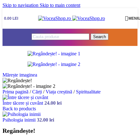
Skip to navigation
Skip to main content
0.00
LEI
MENI
Search
Mărește imaginea
Prima pagină
/
Cărți
/
Viața creștină
/
Spiritualitate
Între tăcere și cuvânt
24.00
lei
Back to products
Psihologia inimii
32.00
lei
Regândește!