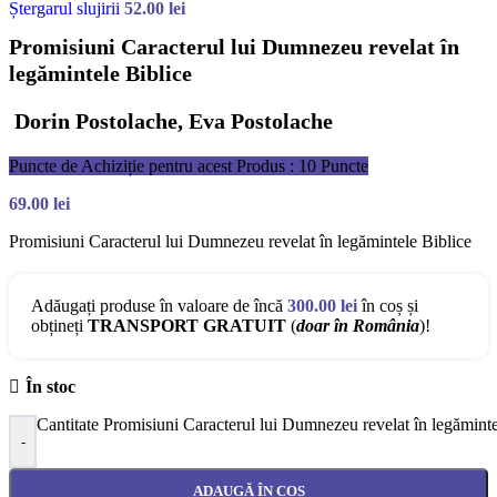
Ștergarul slujirii
52.00
lei
Promisiuni Caracterul lui Dumnezeu revelat în
legămintele Biblice
Dorin Postolache, Eva Postolache
Puncte de Achiziție pentru acest Produs : 10 Puncte
69.00
lei
Promisiuni Caracterul lui Dumnezeu revelat în legămintele Biblice
Adăugați produse în valoare de încă
300.00
lei
în coș și
obțineți
TRANSPORT GRATUIT
(
doar în România
)!
În stoc
Cantitate Promisiuni Caracterul lui Dumnezeu revelat în legăminte
-
ADAUGĂ ÎN COȘ