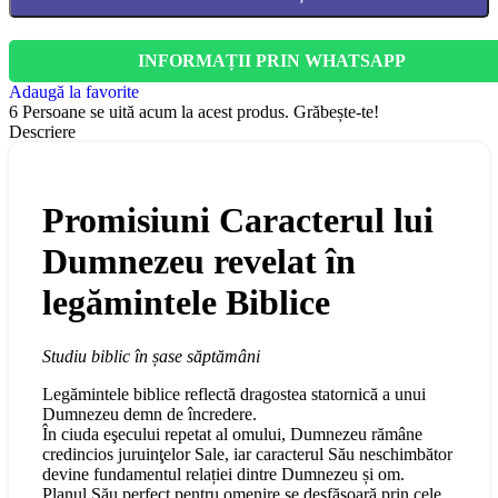
INFORMAȚII PRIN WHATSAPP
Adaugă la favorite
6
Persoane se uită acum la acest produs. Grăbește-te!
Descriere
Promisiuni Caracterul lui
Dumnezeu revelat în
legămintele Biblice
Studiu biblic în șase săptămâni
Legămintele biblice reflectă dragostea statornică a unui
Dumnezeu demn de încredere.
În ciuda eşecului repetat al omului, Dumnezeu rămâne
credincios juruinţelor Sale, iar caracterul Său neschimbător
devine fundamentul relației dintre Dumnezeu și om.
Planul Său perfect pentru omenire se desfășoară prin cele