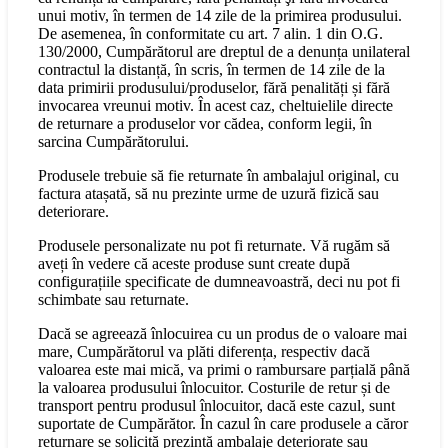
unui motiv, în termen de 14 zile de la primirea produsului.
De asemenea, în conformitate cu art. 7 alin. 1 din O.G.
130/2000, Cumpărătorul are dreptul de a denunța unilateral
contractul la distanță, în scris, în termen de 14 zile de la
data primirii produsului/produselor, fără penalități și fără
invocarea vreunui motiv. În acest caz, cheltuielile directe
de returnare a produselor vor cădea, conform legii, în
sarcina Cumpărătorului.
Produsele trebuie să fie returnate în ambalajul original, cu
factura atașată, să nu prezinte urme de uzură fizică sau
deteriorare.
Produsele personalizate nu pot fi returnate. Vă rugăm să
aveți în vedere că aceste produse sunt create după
configurațiile specificate de dumneavoastră, deci nu pot fi
schimbate sau returnate.
Dacă se agreează înlocuirea cu un produs de o valoare mai
mare, Cumpărătorul va plăti diferența, respectiv dacă
valoarea este mai mică, va primi o rambursare parțială până
la valoarea produsului înlocuitor. Costurile de retur și de
transport pentru produsul înlocuitor, dacă este cazul, sunt
suportate de Cumpărător. În cazul în care produsele a căror
returnare se solicită prezintă ambalaje deteriorate sau