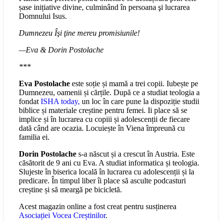
șase inițiative divine, culminând în persoana şi lucrarea
Domnului Isus.
Dumnezeu Îşi ţine mereu promisiunile!
—Eva & Dorin Postolache
***
Eva Postolache
este soție și mamă a trei copii. Iubește pe
Dumnezeu, oamenii și cărțile. După ce a studiat teologia a
fondat
ISHA today,
un loc în care pune la dispoziție studii
biblice și materiale creștine pentru femei. Ii place să se
implice și în lucrarea cu copiii și adolescenții de fiecare
dată când are ocazia. Locuiește în Viena împreună cu
familia ei.
Dorin Postolache
s-a născut și a crescut în Austria. Este
căsătorit de 9 ani cu Eva. A studiat informatica și teologia.
Slujeste în biserica locală în lucrarea cu adolescenții și la
predicare. În timpul liber îi place să asculte podcasturi
creștine și să meargă pe bicicletă.
Acest magazin online a fost creat pentru susținerea
Asociației Vocea Creștinilor
.