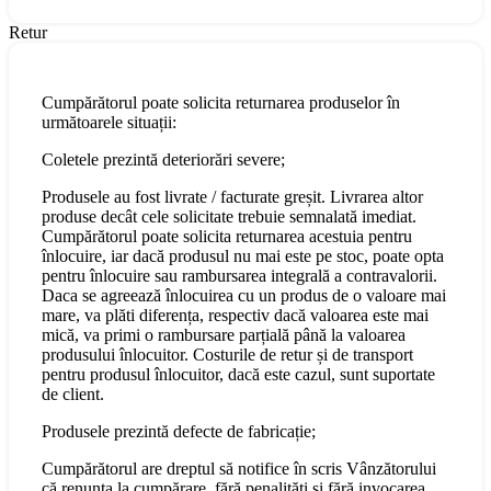
Retur
Cumpărătorul poate solicita returnarea produselor în
următoarele situații:
Coletele prezintă deteriorări severe;
Produsele au fost livrate / facturate greșit. Livrarea altor
produse decât cele solicitate trebuie semnalată imediat.
Cumpărătorul poate solicita returnarea acestuia pentru
înlocuire, iar dacă produsul nu mai este pe stoc, poate opta
pentru înlocuire sau rambursarea integrală a contravalorii.
Daca se agreează înlocuirea cu un produs de o valoare mai
mare, va plăti diferența, respectiv dacă valoarea este mai
mică, va primi o rambursare parțială până la valoarea
produsului înlocuitor. Costurile de retur și de transport
pentru produsul înlocuitor, dacă este cazul, sunt suportate
de client.
Produsele prezintă defecte de fabricație;
Cumpărătorul are dreptul să notifice în scris Vânzătorului
că renunța la cumpărare, fără penalități şi fără invocarea