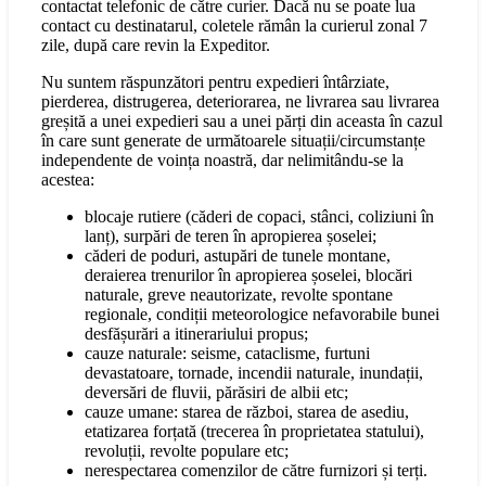
contactat telefonic de către curier. Dacă nu se poate lua
contact cu destinatarul, coletele rămân la curierul zonal 7
zile, după care revin la Expeditor.
Nu suntem răspunzători pentru expedieri întârziate,
pierderea, distrugerea, deteriorarea, ne livrarea sau livrarea
greșită a unei expedieri sau a unei părți din aceasta în cazul
în care sunt generate de următoarele situații/circumstanțe
independente de voința noastră, dar nelimitându-se la
acestea:
blocaje rutiere (căderi de copaci, stânci, coliziuni în
lanț), surpări de teren în apropierea șoselei;
căderi de poduri, astupări de tunele montane,
deraierea trenurilor în apropierea șoselei, blocări
naturale, greve neautorizate, revolte spontane
regionale, condiții meteorologice nefavorabile bunei
desfășurări a itinerariului propus;
cauze naturale: seisme, cataclisme, furtuni
devastatoare, tornade, incendii naturale, inundații,
deversări de fluvii, părăsiri de albii etc;
cauze umane: starea de război, starea de asediu,
etatizarea forțată (trecerea în proprietatea statului),
revoluții, revolte populare etc;
nerespectarea comenzilor de către furnizori și terți.