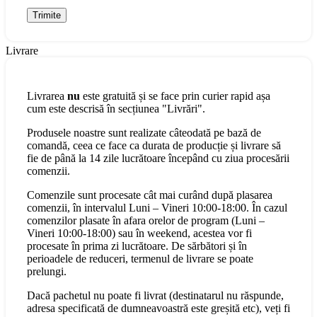
Livrare
Livrarea
nu
este gratuită și se face prin curier rapid așa
cum este descrisă în secțiunea "Livrări".
Produsele noastre sunt realizate câteodată pe bază de
comandă, ceea ce face ca durata de producție și livrare să
fie de până la 14 zile lucrătoare începând cu ziua procesării
comenzii.
Comenzile sunt procesate cât mai curând după plasarea
comenzii, în intervalul Luni – Vineri 10:00-18:00. În cazul
comenzilor plasate în afara orelor de program (Luni –
Vineri 10:00-18:00) sau în weekend, acestea vor fi
procesate în prima zi lucrătoare. De sărbători și în
perioadele de reduceri, termenul de livrare se poate
prelungi.
Dacă pachetul nu poate fi livrat (destinatarul nu răspunde,
adresa specificată de dumneavoastră este greșită etc), veți fi