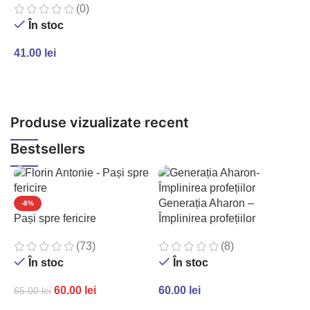
(0)
În stoc
41.00
lei
4
ADAUGĂ ÎN COȘ
Produse vizualizate recent
Bestsellers
Generația Aharon –
-8%
Pași spre fericire
Împlinirea profețiilor
(73)
(8)
În stoc
În stoc
60.00
lei
60.00
lei
65.00
lei