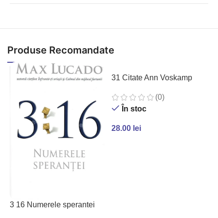
Produse Recomandate
31 Citate Ann Voskamp
(0)
În stoc
28.00
lei
ADAUGĂ ÎN COȘ
7
3 16 Numerele sperantei
m