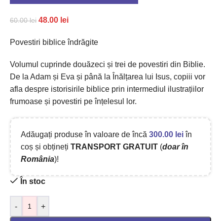
48.00
lei
60.00
lei
Povestiri biblice îndrăgite
Volumul cuprinde douăzeci și trei de povestiri din Biblie.
De la Adam și Eva și până la Înălțarea lui Isus, copiii vor
afla despre istorisirile biblice prin intermediul ilustrațiilor
frumoase și povestiri pe înțelesul lor.
Adăugați produse în valoare de încă
300.00
lei
în
coș și obțineți
TRANSPORT GRATUIT
(
doar în
România
)!
În stoc
-
+