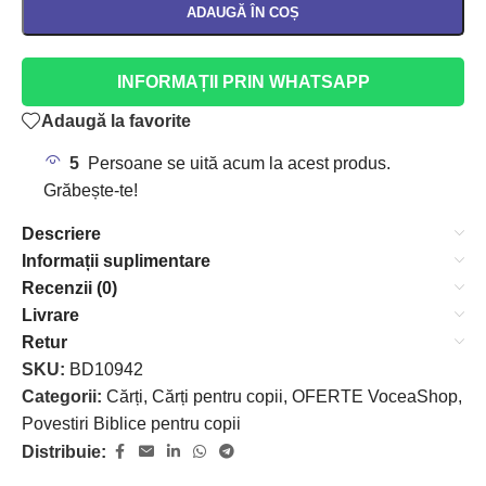
ADAUGĂ ÎN COȘ
INFORMAȚII PRIN WHATSAPP
Adaugă la favorite
5
Persoane se uită acum la acest produs.
Grăbește-te!
Descriere
Informații suplimentare
Recenzii (0)
Livrare
Retur
SKU:
BD10942
Categorii:
Cărți
,
Cărți pentru copii
,
OFERTE VoceaShop
,
Povestiri Biblice pentru copii
Distribuie: