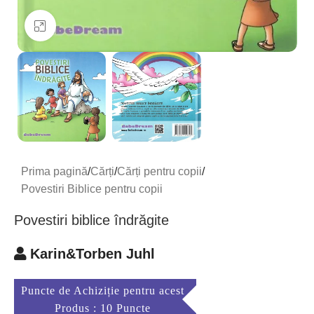
Mărește imaginea
Prima pagină
/
Cărți
/
Cărți pentru copii
/
Povestiri Biblice pentru copii
Povestiri biblice îndrăgite
Karin&Torben Juhl
Puncte de Achiziție pentru acest
Produs : 10 Puncte