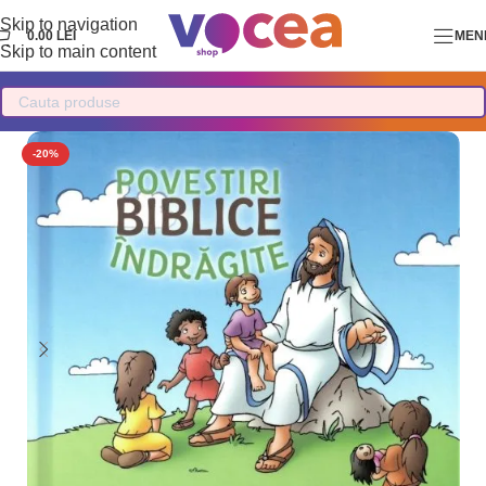
Skip to navigation
0.00
LEI
MEN
Skip to main content
-20%