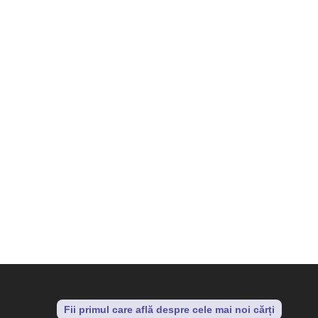
ADAUGĂ ÎN COȘ
ADAUGĂ ÎN COȘ
P
c
7
Fii primul care află despre cele mai noi cărți