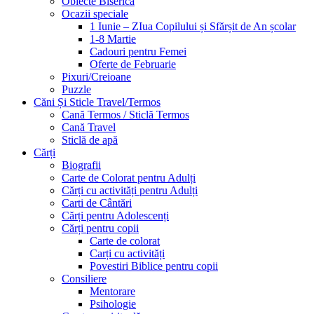
Obiecte Biserica
Ocazii speciale
1 Iunie – ZIua Copilului și Sfărșit de An școlar
1-8 Martie
Cadouri pentru Femei
Oferte de Februarie
Pixuri/Creioane
Puzzle
Căni Și Sticle Travel/Termos
Cană Termos / Sticlă Termos
Cană Travel
Sticlă de apă
Cărți
Biografii
Carte de Colorat pentru Adulți
Cărți cu activități pentru Adulți
Carti de Cântări
Cărți pentru Adolescenți
Cărți pentru copii
Carte de colorat
Carți cu activități
Povestiri Biblice pentru copii
Consiliere
Mentorare
Psihologie