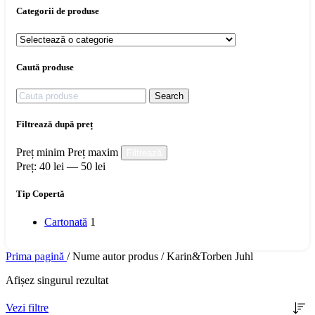
Categorii de produse
Caută produse
Search
Filtrează după preț
Preț minim
Preț maxim
Filtrează
Preț:
40 lei
—
50 lei
Tip Copertă
Cartonată
1
Prima pagină
/
Nume autor produs
/
Karin&Torben Juhl
Afișez singurul rezultat
Vezi filtre