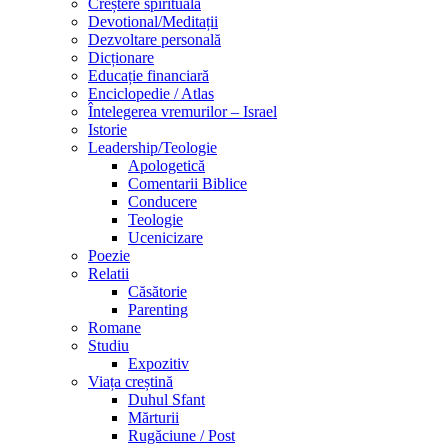
Creștere spirituală
Devotional/Meditații
Dezvoltare personală
Dicționare
Educație financiară
Enciclopedie / Atlas
Întelegerea vremurilor – Israel
Istorie
Leadership/Teologie
Apologetică
Comentarii Biblice
Conducere
Teologie
Ucenicizare
Poezie
Relatii
Căsătorie
Parenting
Romane
Studiu
Expozitiv
Viața creștină
Duhul Sfant
Mărturii
Rugăciune / Post