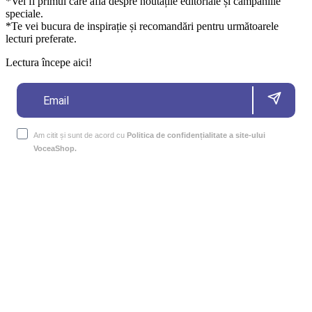
*Vei fi primul care află despre noutățile editoriale și campaniile
speciale.
*Te vei bucura de inspirație și recomandări pentru următoarele
lecturi preferate.
Lectura începe aici!
Am citit și sunt de acord cu
Politica de confidențialitate a site-ului
VoceaShop.