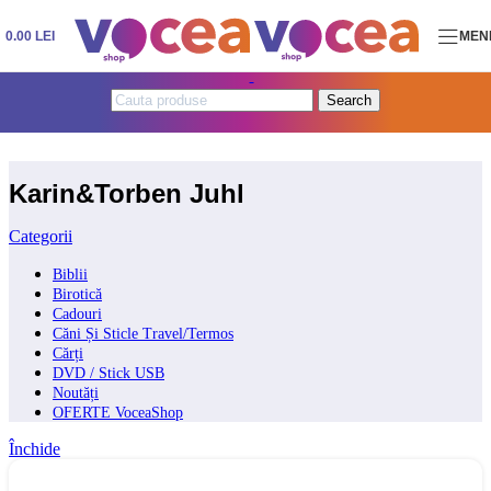
Skip to navigation
Skip to main content
0.00
LEI
MEN
Search
Karin&Torben Juhl
Categorii
Biblii
Birotică
Cadouri
Căni Și Sticle Travel/Termos
Cărți
DVD / Stick USB
Noutăți
OFERTE VoceaShop
Închide