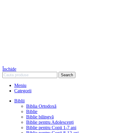
Închide
Search
Meniu
Categorii
Biblii
Biblia Ortodoxă
Biblie
Biblie bilingvă
Biblie pentru Adolescenți
Biblie pentru Copii 1-7 ani
Biblie pentru Copii 8-12 ani