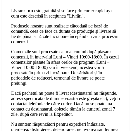
Livrarea
nu
este gratuită și se face prin curier rapid așa
cum este descrisă în secțiunea "Livrări".
Produsele noastre sunt realizate câteodată pe bază de
comandă, ceea ce face ca durata de producție și livrare să
fie de până la 14 zile lucrătoare începând cu ziua procesării
comenzii.
Comenzile sunt procesate cât mai curând după plasarea
comenzii, în intervalul Luni – Vineri 10:00-18:00. În cazul
comenzilor plasate în afara orelor de program (Luni –
Vineri 10:00-18:00) sau în weekend, acestea vor fi
procesate în prima zi lucrătoare. De sărbători și în
perioadele de reduceri, termenul de livrare se poate
prelungi.
Dacă pachetul nu poate fi livrat (destinatarul nu răspunde,
adresa specificată de dumneavoastră este greșită etc), veți fi
contactat telefonic de către curier. Dacă nu se poate lua
contact cu destinatarul, coletele rămân la curierul zonal 7
zile, după care revin la Expeditor.
Nu suntem răspunzători pentru expedieri întârziate,
pierderea, distrugerea, deteriorarea, ne livrarea sau livrarea