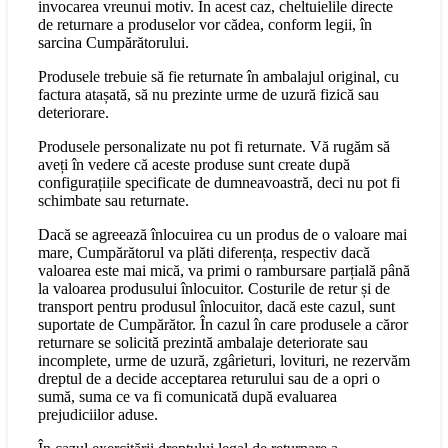
invocarea vreunui motiv. În acest caz, cheltuielile directe
de returnare a produselor vor cădea, conform legii, în
sarcina Cumpărătorului.
Produsele trebuie să fie returnate în ambalajul original, cu
factura atașată, să nu prezinte urme de uzură fizică sau
deteriorare.
Produsele personalizate nu pot fi returnate. Vă rugăm să
aveți în vedere că aceste produse sunt create după
configurațiile specificate de dumneavoastră, deci nu pot fi
schimbate sau returnate.
Dacă se agreează înlocuirea cu un produs de o valoare mai
mare, Cumpărătorul va plăti diferența, respectiv dacă
valoarea este mai mică, va primi o rambursare parțială până
la valoarea produsului înlocuitor. Costurile de retur și de
transport pentru produsul înlocuitor, dacă este cazul, sunt
suportate de Cumpărător. În cazul în care produsele a căror
returnare se solicită prezintă ambalaje deteriorate sau
incomplete, urme de uzură, zgârieturi, lovituri, ne rezervăm
dreptul de a decide acceptarea returului sau de a opri o
sumă, suma ce va fi comunicată după evaluarea
prejudiciilor aduse.