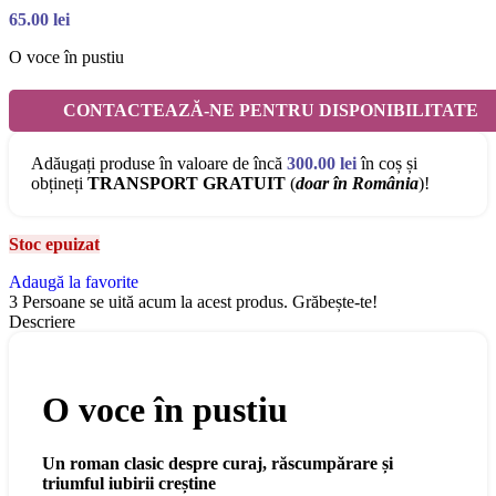
65.00
lei
O voce în pustiu
CONTACTEAZĂ-NE PENTRU DISPONIBILITATE
Adăugați produse în valoare de încă
300.00
lei
în coș și
obțineți
TRANSPORT GRATUIT
(
doar în România
)!
Stoc epuizat
Adaugă la favorite
3
Persoane se uită acum la acest produs. Grăbește-te!
Descriere
O voce în pustiu
Un roman clasic despre curaj, răscumpărare și
triumful iubirii creștine