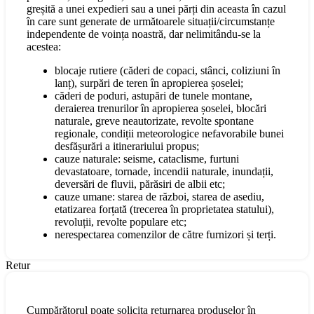
greșită a unei expedieri sau a unei părți din aceasta în cazul
în care sunt generate de următoarele situații/circumstanțe
independente de voința noastră, dar nelimitându-se la
acestea:
blocaje rutiere (căderi de copaci, stânci, coliziuni în
lanț), surpări de teren în apropierea șoselei;
căderi de poduri, astupări de tunele montane,
deraierea trenurilor în apropierea șoselei, blocări
naturale, greve neautorizate, revolte spontane
regionale, condiții meteorologice nefavorabile bunei
desfășurări a itinerariului propus;
cauze naturale: seisme, cataclisme, furtuni
devastatoare, tornade, incendii naturale, inundații,
deversări de fluvii, părăsiri de albii etc;
cauze umane: starea de război, starea de asediu,
etatizarea forțată (trecerea în proprietatea statului),
revoluții, revolte populare etc;
nerespectarea comenzilor de către furnizori și terți.
Retur
Cumpărătorul poate solicita returnarea produselor în