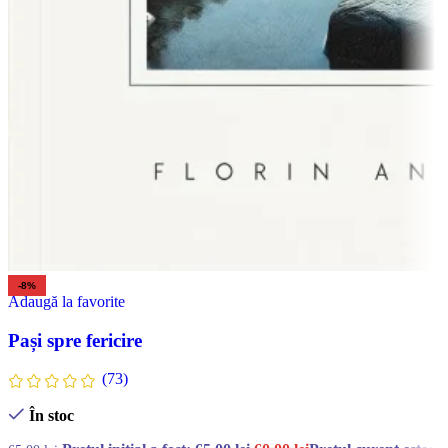
-8%
Adaugă la favorite
Pași spre fericire
(73)
În stoc