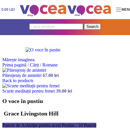
Skip to navigation
Skip to main content
0.00
LEI
MEN
Search
Mărește imaginea
Prima pagină
/
Cărți
/
Romane
Păienjeniș de amintiri
67.00
lei
Back to products
Scurte meditații pentru femei
39.00
lei
O voce în pustiu
Grace Livingston Hill
Puncte de Achiziție pentru acest Produs : 10 Puncte