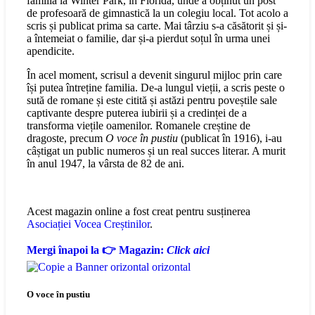
familia la Winter Park, în Florida, unde a obținut un post
de profesoară de gimnastică la un colegiu local. Tot acolo a
scris și publicat prima sa carte. Mai târziu s-a căsătorit și și-
a întemeiat o familie, dar și-a pierdut soțul în urma unei
apendicite.
În acel moment, scrisul a devenit singurul mijloc prin care
își putea întreține familia. De-a lungul vieții, a scris peste o
sută de romane și este citită și astăzi pentru poveștile sale
captivante despre puterea iubirii și a credinței de a
transforma viețile oamenilor. Romanele creștine de
dragoste, precum
O voce în pustiu
(publicat în 1916), i-au
câștigat un public numeros și un real succes literar. A murit
în anul 1947, la vârsta de 82 de ani.
Acest magazin online a fost creat pentru susținerea
Asociației Vocea Creștinilor
.
Mergi înapoi la 👉 Magazin:
Click aici
O voce în pustiu