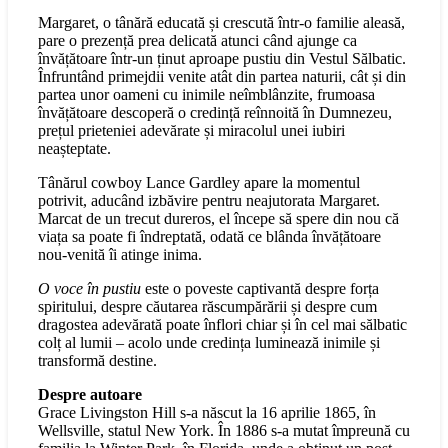
Margaret, o tânără educată și crescută într-o familie aleasă,
pare o prezență prea delicată atunci când ajunge ca
învățătoare într-un ținut aproape pustiu din Vestul Sălbatic.
Înfruntând primejdii venite atât din partea naturii, cât și din
partea unor oameni cu inimile neîmblânzite, frumoasa
învățătoare descoperă o credință reînnoită în Dumnezeu,
prețul prieteniei adevărate și miracolul unei iubiri
neașteptate.
Tânărul cowboy Lance Gardley apare la momentul
potrivit, aducând izbăvire pentru neajutorata Margaret.
Marcat de un trecut dureros, el începe să spere din nou că
viața sa poate fi îndreptată, odată ce blânda învățătoare
nou-venită îi atinge inima.
O voce în pustiu
este o poveste captivantă despre forța
spiritului, despre căutarea răscumpărării și despre cum
dragostea adevărată poate înflori chiar și în cel mai sălbatic
colț al lumii – acolo unde credința luminează inimile și
transformă destine.
Despre autoare
Grace Livingston Hill s-a născut la 16 aprilie 1865, în
Wellsville, statul New York. În 1886 s-a mutat împreună cu