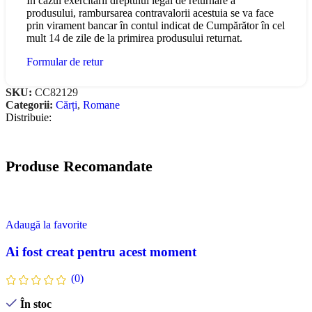
În cazul exercitării dreptului legal de returnare a
produsului, rambursarea contravalorii acestuia se va face
prin virament bancar în contul indicat de Cumpărător în cel
mult 14 de zile de la primirea produsului returnat.
Formular de retur
SKU:
CC82129
Categorii:
Cărți
,
Romane
Distribuie:
Produse Recomandate
Adaugă la favorite
Ai fost creat pentru acest moment
(0)
În stoc