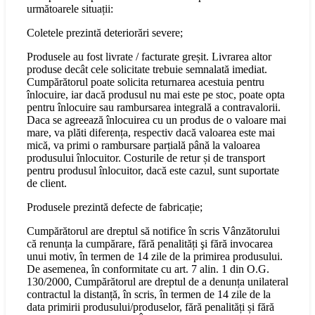
următoarele situații:
Coletele prezintă deteriorări severe;
Produsele au fost livrate / facturate greșit. Livrarea altor
produse decât cele solicitate trebuie semnalată imediat.
Cumpărătorul poate solicita returnarea acestuia pentru
înlocuire, iar dacă produsul nu mai este pe stoc, poate opta
pentru înlocuire sau rambursarea integrală a contravalorii.
Daca se agreează înlocuirea cu un produs de o valoare mai
mare, va plăti diferența, respectiv dacă valoarea este mai
mică, va primi o rambursare parțială până la valoarea
produsului înlocuitor. Costurile de retur și de transport
pentru produsul înlocuitor, dacă este cazul, sunt suportate
de client.
Produsele prezintă defecte de fabricație;
Cumpărătorul are dreptul să notifice în scris Vânzătorului
că renunța la cumpărare, fără penalități şi fără invocarea
unui motiv, în termen de 14 zile de la primirea produsului.
De asemenea, în conformitate cu art. 7 alin. 1 din O.G.
130/2000, Cumpărătorul are dreptul de a denunța unilateral
contractul la distanță, în scris, în termen de 14 zile de la
data primirii produsului/produselor, fără penalități și fără