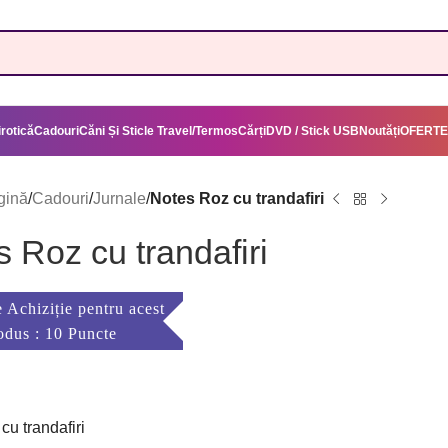
irotică
Cadouri
Căni Și Sticle Travel/Termos
Cărți
DVD / Stick USB
Noutăți
OFERTE
gină
/
Cadouri
/
Jurnale
/
Notes Roz cu trandafiri
 Roz cu trandafiri
 Achiziție pentru acest
odus : 10 Puncte
cu trandafiri