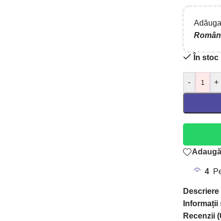
Adăugaț
Român
În stoc
-
+
Adaugă 
4
Pe
Descriere
Informații
Recenzii (