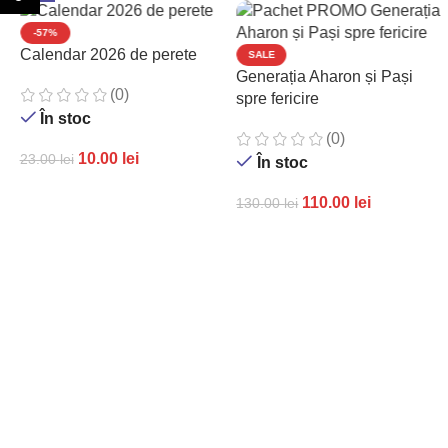
-57%
Calendar 2026 de perete
SALE
Generația Aharon și Pași
(0)
spre fericire
În stoc
(0)
10.00
lei
23.00
lei
În stoc
ADAUGĂ ÎN COȘ
110.00
lei
130.00
lei
ADAUGĂ ÎN COȘ