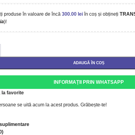
i produse în valoare de încă
300.00
lei
în coș și obțineți
TRAN
ia
)!
ADAUGĂ ÎN COȘ
INFORMAȚII PRIN WHATSAPP
la favorite
rsoane se uită acum la acest produs. Grăbește-te!
 suplimentare
0)