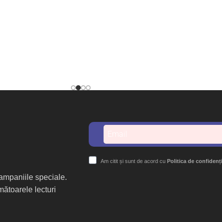
Am citit și sunt de acord cu
Politica de confidenț
 campaniile speciale.
mătoarele lecturi