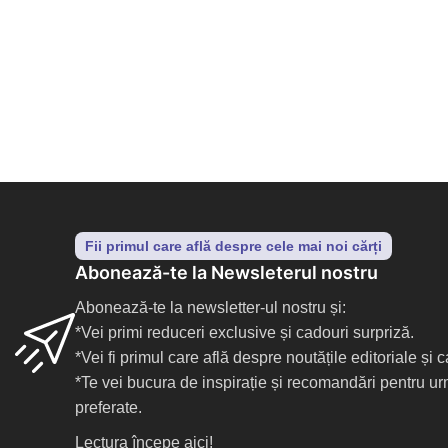
Fii primul care află despre cele mai noi cărți
Abonează-te la Newsleterul nostru
Abonează-te la newsletter-ul nostru și:
*Vei primi reduceri exclusive și cadouri surpriză.
*Vei fi primul care află despre noutățile editoriale și
*Te vei bucura de inspirație și recomandări pentru ur
preferate.
Lectura începe aici!