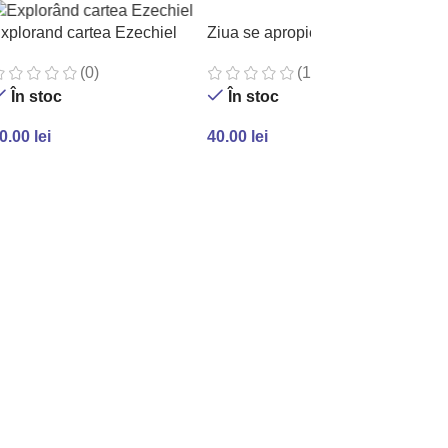
Ziua se apropie
xplorand cartea Ezechiel
(1)
(0)
În stoc
În stoc
40.00
lei
0.00
lei
ADAUGĂ ÎN COȘ
ADAUGĂ ÎN COȘ
Lau
can
49