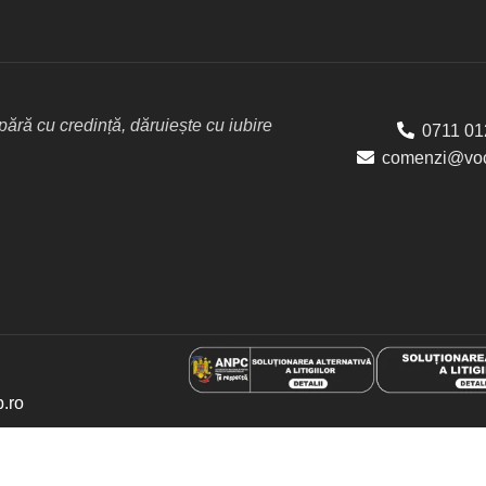
ră cu credință, dăruiește cu iubire
0711 01
comenzi@voc
p.ro