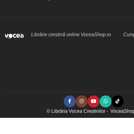
Librărie creștină online VoceaShop.ro
Cumpă
© Librăria Vocea Creștinilor - VoceaSho