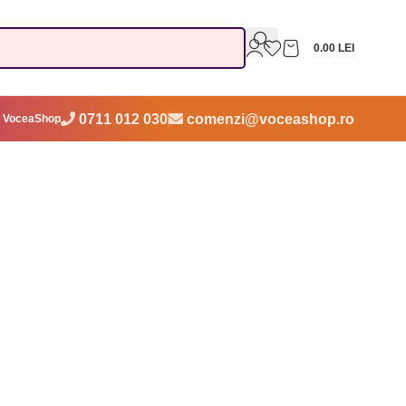
0.00
LEI
0711 012 030
comenzi@voceashop.ro
 VoceaShop