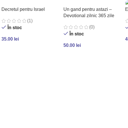
Decretul pentru Israel
Un gand pentru astazi –
E
Devotional zilnic 365 zile
(1)
(0)
În stoc
În stoc
35.00
lei
4
50.00
lei
ADAUGĂ ÎN COȘ
ADAUGĂ ÎN COȘ