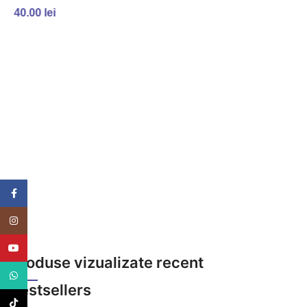
ADAUGĂ ÎN COȘ
40.00
lei
ADAUGĂ ÎN COȘ
Facebook
Instagram
YouTube
Produse vizualizate recent
WhatsApp
Bestsellers
TikTok