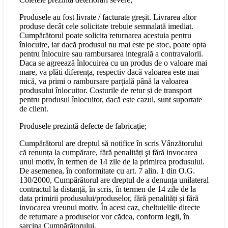
Produsele au fost livrate / facturate greșit. Livrarea altor
produse decât cele solicitate trebuie semnalată imediat.
Cumpărătorul poate solicita returnarea acestuia pentru
înlocuire, iar dacă produsul nu mai este pe stoc, poate opta
pentru înlocuire sau rambursarea integrală a contravalorii.
Daca se agreează înlocuirea cu un produs de o valoare mai
mare, va plăti diferența, respectiv dacă valoarea este mai
mică, va primi o rambursare parțială până la valoarea
produsului înlocuitor. Costurile de retur și de transport
pentru produsul înlocuitor, dacă este cazul, sunt suportate
de client.
Produsele prezintă defecte de fabricație;
Cumpărătorul are dreptul să notifice în scris Vânzătorului
că renunța la cumpărare, fără penalități şi fără invocarea
unui motiv, în termen de 14 zile de la primirea produsului.
De asemenea, în conformitate cu art. 7 alin. 1 din O.G.
130/2000, Cumpărătorul are dreptul de a denunța unilateral
contractul la distanță, în scris, în termen de 14 zile de la
data primirii produsului/produselor, fără penalități și fără
invocarea vreunui motiv. În acest caz, cheltuielile directe
de returnare a produselor vor cădea, conform legii, în
sarcina Cumpărătorului.