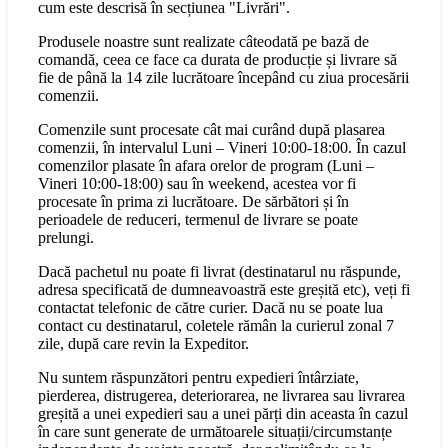
cum este descrisă în secțiunea "Livrări".
Produsele noastre sunt realizate câteodată pe bază de
comandă, ceea ce face ca durata de producție și livrare să
fie de până la 14 zile lucrătoare începând cu ziua procesării
comenzii.
Comenzile sunt procesate cât mai curând după plasarea
comenzii, în intervalul Luni – Vineri 10:00-18:00. În cazul
comenzilor plasate în afara orelor de program (Luni –
Vineri 10:00-18:00) sau în weekend, acestea vor fi
procesate în prima zi lucrătoare. De sărbători și în
perioadele de reduceri, termenul de livrare se poate
prelungi.
Dacă pachetul nu poate fi livrat (destinatarul nu răspunde,
adresa specificată de dumneavoastră este greșită etc), veți fi
contactat telefonic de către curier. Dacă nu se poate lua
contact cu destinatarul, coletele rămân la curierul zonal 7
zile, după care revin la Expeditor.
Nu suntem răspunzători pentru expedieri întârziate,
pierderea, distrugerea, deteriorarea, ne livrarea sau livrarea
greșită a unei expedieri sau a unei părți din aceasta în cazul
în care sunt generate de următoarele situații/circumstanțe