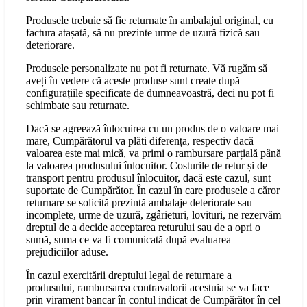
Produsele trebuie să fie returnate în ambalajul original, cu
factura atașată, să nu prezinte urme de uzură fizică sau
deteriorare.
Produsele personalizate nu pot fi returnate. Vă rugăm să
aveți în vedere că aceste produse sunt create după
configurațiile specificate de dumneavoastră, deci nu pot fi
schimbate sau returnate.
Dacă se agreează înlocuirea cu un produs de o valoare mai
mare, Cumpărătorul va plăti diferența, respectiv dacă
valoarea este mai mică, va primi o rambursare parțială până
la valoarea produsului înlocuitor. Costurile de retur și de
transport pentru produsul înlocuitor, dacă este cazul, sunt
suportate de Cumpărător. În cazul în care produsele a căror
returnare se solicită prezintă ambalaje deteriorate sau
incomplete, urme de uzură, zgârieturi, lovituri, ne rezervăm
dreptul de a decide acceptarea returului sau de a opri o
sumă, suma ce va fi comunicată după evaluarea
prejudiciilor aduse.
În cazul exercitării dreptului legal de returnare a
produsului, rambursarea contravalorii acestuia se va face
prin virament bancar în contul indicat de Cumpărător în cel