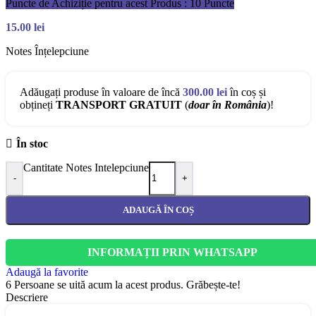
Puncte de Achiziție pentru acest Produs : 10 Puncte
15.00
lei
Notes Înțelepciune
Adăugați produse în valoare de încă
300.00
lei
în coș și
obțineți
TRANSPORT GRATUIT
(
doar în România
)!
În stoc
Cantitate Notes Intelepciune
-
+
ADAUGĂ ÎN COȘ
INFORMAȚII PRIN WHATSAPP
Adaugă la favorite
6
Persoane se uită acum la acest produs. Grăbește-te!
Descriere