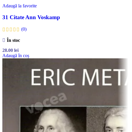
Adaugă la favorite
31 Citate Ann Voskamp
(0)
În stoc
28.00
lei
Adaugă în coș