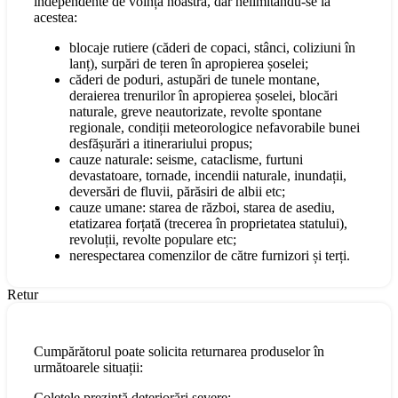
independente de voința noastră, dar nelimitându-se la
acestea:
blocaje rutiere (căderi de copaci, stânci, coliziuni în
lanț), surpări de teren în apropierea șoselei;
căderi de poduri, astupări de tunele montane,
deraierea trenurilor în apropierea șoselei, blocări
naturale, greve neautorizate, revolte spontane
regionale, condiții meteorologice nefavorabile bunei
desfășurări a itinerariului propus;
cauze naturale: seisme, cataclisme, furtuni
devastatoare, tornade, incendii naturale, inundații,
deversări de fluvii, părăsiri de albii etc;
cauze umane: starea de război, starea de asediu,
etatizarea forțată (trecerea în proprietatea statului),
revoluții, revolte populare etc;
nerespectarea comenzilor de către furnizori și terți.
Retur
Cumpărătorul poate solicita returnarea produselor în
următoarele situații:
Coletele prezintă deteriorări severe;