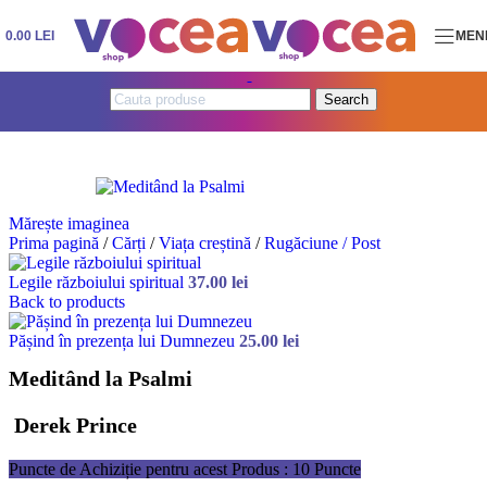
Skip to navigation
Skip to main content
0.00
LEI
MEN
Search
Mărește imaginea
Prima pagină
/
Cărți
/
Viața creștină
/
Rugăciune / Post
Legile războiului spiritual
37.00
lei
Back to products
Pășind în prezența lui Dumnezeu
25.00
lei
Meditând la Psalmi
Derek Prince
Puncte de Achiziție pentru acest Produs : 10 Puncte