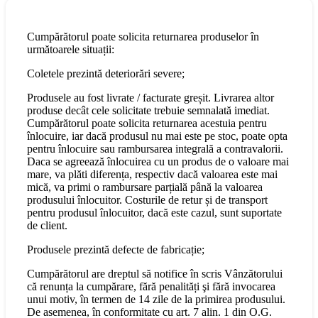
Cumpărătorul poate solicita returnarea produselor în
următoarele situații:
Coletele prezintă deteriorări severe;
Produsele au fost livrate / facturate greșit. Livrarea altor
produse decât cele solicitate trebuie semnalată imediat.
Cumpărătorul poate solicita returnarea acestuia pentru
înlocuire, iar dacă produsul nu mai este pe stoc, poate opta
pentru înlocuire sau rambursarea integrală a contravalorii.
Daca se agreează înlocuirea cu un produs de o valoare mai
mare, va plăti diferența, respectiv dacă valoarea este mai
mică, va primi o rambursare parțială până la valoarea
produsului înlocuitor. Costurile de retur și de transport
pentru produsul înlocuitor, dacă este cazul, sunt suportate
de client.
Produsele prezintă defecte de fabricație;
Cumpărătorul are dreptul să notifice în scris Vânzătorului
că renunța la cumpărare, fără penalități şi fără invocarea
unui motiv, în termen de 14 zile de la primirea produsului.
De asemenea, în conformitate cu art. 7 alin. 1 din O.G.