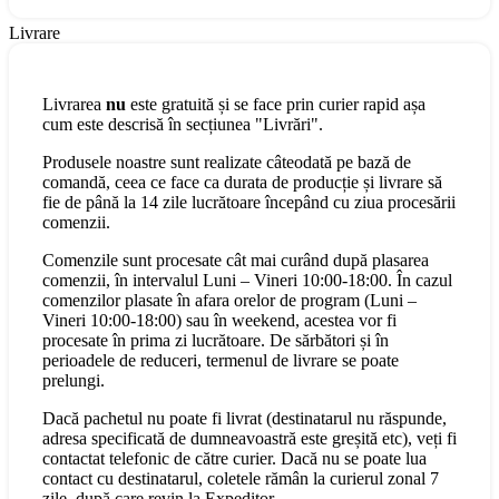
Livrare
Livrarea
nu
este gratuită și se face prin curier rapid așa
cum este descrisă în secțiunea "Livrări".
Produsele noastre sunt realizate câteodată pe bază de
comandă, ceea ce face ca durata de producție și livrare să
fie de până la 14 zile lucrătoare începând cu ziua procesării
comenzii.
Comenzile sunt procesate cât mai curând după plasarea
comenzii, în intervalul Luni – Vineri 10:00-18:00. În cazul
comenzilor plasate în afara orelor de program (Luni –
Vineri 10:00-18:00) sau în weekend, acestea vor fi
procesate în prima zi lucrătoare. De sărbători și în
perioadele de reduceri, termenul de livrare se poate
prelungi.
Dacă pachetul nu poate fi livrat (destinatarul nu răspunde,
adresa specificată de dumneavoastră este greșită etc), veți fi
contactat telefonic de către curier. Dacă nu se poate lua
contact cu destinatarul, coletele rămân la curierul zonal 7
zile, după care revin la Expeditor.