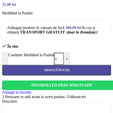
31.00
lei
Meditând la Psalmi
Adăugați produse în valoare de încă
300.00
lei
în coș și
obțineți
TRANSPORT GRATUIT
(
doar în România
)!
În stoc
Cantitate Meditând la Psalmi
-
+
ADAUGĂ ÎN COȘ
INFORMAȚII PRIN WHATSAPP
Adaugă la favorite
3
Persoane se uită acum la acest produs. Grăbește-te!
Descriere