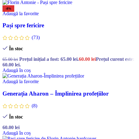
-8%
Adaugă la favorite
Pași spre fericire
(73)
În stoc
Prețul inițial a fost: 65.00 lei.
60.00
lei
Prețul curent este:
65.00
lei
60.00 lei.
Adaugă în coș
Adaugă la favorite
Generația Aharon – Împlinirea profețiilor
(8)
În stoc
60.00
lei
Adaugă în coș