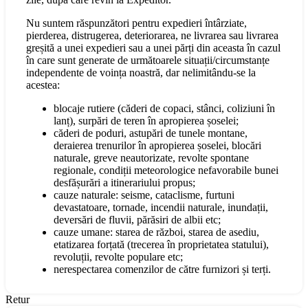
Nu suntem răspunzători pentru expedieri întârziate,
pierderea, distrugerea, deteriorarea, ne livrarea sau livrarea
greșită a unei expedieri sau a unei părți din aceasta în cazul
în care sunt generate de următoarele situații/circumstanțe
independente de voința noastră, dar nelimitându-se la
acestea:
blocaje rutiere (căderi de copaci, stânci, coliziuni în
lanț), surpări de teren în apropierea șoselei;
căderi de poduri, astupări de tunele montane,
deraierea trenurilor în apropierea șoselei, blocări
naturale, greve neautorizate, revolte spontane
regionale, condiții meteorologice nefavorabile bunei
desfășurări a itinerariului propus;
cauze naturale: seisme, cataclisme, furtuni
devastatoare, tornade, incendii naturale, inundații,
deversări de fluvii, părăsiri de albii etc;
cauze umane: starea de război, starea de asediu,
etatizarea forțată (trecerea în proprietatea statului),
revoluții, revolte populare etc;
nerespectarea comenzilor de către furnizori și terți.
Retur