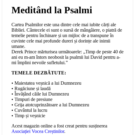
Meditând la Psalmi
Cartea Psalmilor este una dintre cele mai iubite cărți ale
Bibliei. Cântecele ei sunt o sursă de mângâiere, o piatră de
temelie pentru închinare și un mijloc de a transpune în
cuvinte cele mai profunde dureri și dorințe ale inimii
umane.
Derek Prince mărturisea următoarele: „Timp de peste 40 de
ani eu m-am întors neobosit la psalmii lui David pentru a-
mi împlini nevoile sufletului.”
TEMELE DEZBĂTUTE:
• Maiestatea veșnică a lui Dumnezeu
• Rugăciune și laudă
• Învățând căile lui Dumnezeu
• Timpuri de presiune
• Grija atotcuprinzătoare a lui Dumnezeu
• Cuvântul la lucru
• Timp și veșnicie
Acest magazin online a fost creat pentru susținerea
Asociației Vocea Creștinilor
.