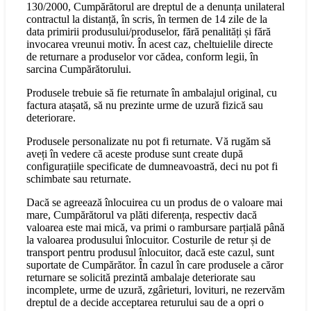
130/2000, Cumpărătorul are dreptul de a denunța unilateral
contractul la distanță, în scris, în termen de 14 zile de la
data primirii produsului/produselor, fără penalități și fără
invocarea vreunui motiv. În acest caz, cheltuielile directe
de returnare a produselor vor cădea, conform legii, în
sarcina Cumpărătorului.
Produsele trebuie să fie returnate în ambalajul original, cu
factura atașată, să nu prezinte urme de uzură fizică sau
deteriorare.
Produsele personalizate nu pot fi returnate. Vă rugăm să
aveți în vedere că aceste produse sunt create după
configurațiile specificate de dumneavoastră, deci nu pot fi
schimbate sau returnate.
Dacă se agreează înlocuirea cu un produs de o valoare mai
mare, Cumpărătorul va plăti diferența, respectiv dacă
valoarea este mai mică, va primi o rambursare parțială până
la valoarea produsului înlocuitor. Costurile de retur și de
transport pentru produsul înlocuitor, dacă este cazul, sunt
suportate de Cumpărător. În cazul în care produsele a căror
returnare se solicită prezintă ambalaje deteriorate sau
incomplete, urme de uzură, zgârieturi, lovituri, ne rezervăm
dreptul de a decide acceptarea returului sau de a opri o