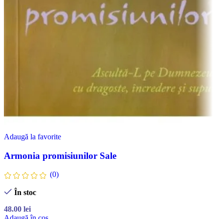
Adaugă la favorite
Armonia promisiunilor Sale
(0)
În stoc
48.00
lei
Adaugă în coș