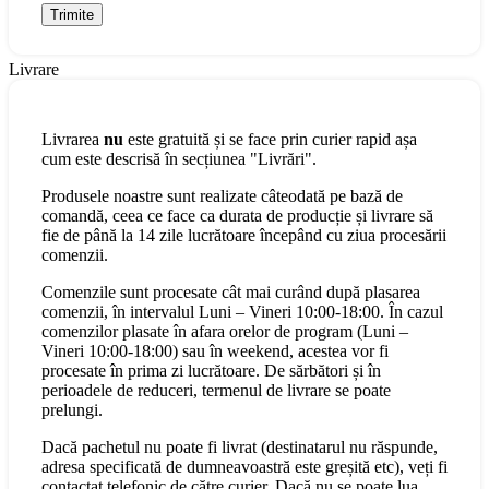
Livrare
Livrarea
nu
este gratuită și se face prin curier rapid așa
cum este descrisă în secțiunea "Livrări".
Produsele noastre sunt realizate câteodată pe bază de
comandă, ceea ce face ca durata de producție și livrare să
fie de până la 14 zile lucrătoare începând cu ziua procesării
comenzii.
Comenzile sunt procesate cât mai curând după plasarea
comenzii, în intervalul Luni – Vineri 10:00-18:00. În cazul
comenzilor plasate în afara orelor de program (Luni –
Vineri 10:00-18:00) sau în weekend, acestea vor fi
procesate în prima zi lucrătoare. De sărbători și în
perioadele de reduceri, termenul de livrare se poate
prelungi.
Dacă pachetul nu poate fi livrat (destinatarul nu răspunde,
adresa specificată de dumneavoastră este greșită etc), veți fi
contactat telefonic de către curier. Dacă nu se poate lua