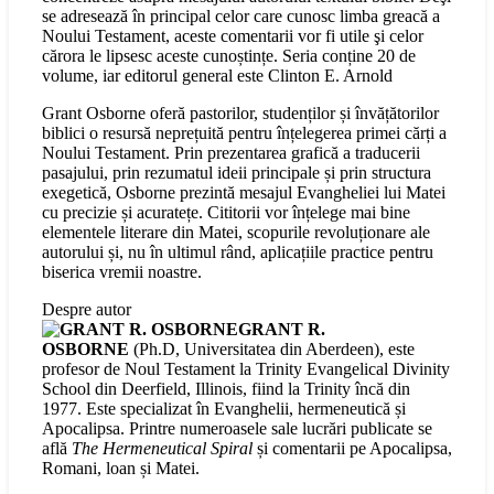
se adresează în principal celor care cunosc limba greacă a
Noului Testament, aceste comentarii vor fi utile şi celor
cărora le lipsesc aceste cunoștințe. Seria conține 20 de
volume, iar editorul general este Clinton E. Arnold
Grant Osborne oferă pastorilor, studenților și învățătorilor
biblici o resursă neprețuită pentru înțelegerea primei cărți a
Noului Testament. Prin prezentarea grafică a traducerii
pasajului, prin rezumatul ideii principale și prin structura
exegetică, Osborne prezintă mesajul Evangheliei lui Matei
cu precizie și acuratețe. Cititorii vor înțelege mai bine
elementele literare din Matei, scopurile revoluționare ale
autorului și, nu în ultimul rând, aplicațiile practice pentru
biserica vremii noastre.
Despre autor
GRANT R.
OSBORNE
(Ph.D, Universitatea din Aberdeen), este
profesor de Noul Testament la Trinity Evangelical Divinity
School din Deerfield, Illinois, fiind la Trinity încă din
1977. Este specializat în Evanghelii, hermeneutică și
Apocalipsa. Printre numeroasele sale lucrări publicate se
află
The Hermeneutical Spiral
și comentarii pe Apocalipsa,
Romani, loan și Matei.