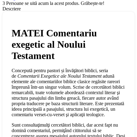
3
Persoane se uită acum la acest produs. Grăbește-te!
Descriere
MATEI Comentariu
exegetic al Noului
Testament
Concepută pentru pastori și învăţători biblici, seria
de
Comentarii Exegetice ale Noului Testament
adună
elemente ale comentariilor biblice clasice regăsite rareori
împreună într-un singur volum. Scrise de cercetători biblici
remarcabili, toate volumele abordează contextul literar şi
structura pasajului din limba greacă, fiecare autor având
propria traducere pe baza structurii literare. Este prezentată
ideea principală a pasajului, structura lui exegetică, un
comentariu verset-cu-verset şi aplicaţii teologice.
Sunt consultaţimulţi cercetători biblici, dar acest fapt nu
domină comentariul, permiţând cititorului să se
concentreze asupra mesajului autorului textului biblic. Deşi