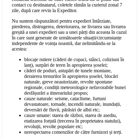
contact cu destinatarul, coletele rămân la curierul zonal 7
zile, după care revin la Expeditor.
Nu suntem răspunzători pentru expedieri întârziate,
pierderea, distrugerea, deteriorarea, ne livrarea sau livrarea
greșită a unei expedieri sau a unei părți din aceasta în cazul
în care sunt generate de următoarele situații/circumstanțe
independente de voința noastră, dar nelimitându-se la
acestea:
blocaje rutiere (căderi de copaci, stânci, coliziuni în
lanț), surpări de teren în apropierea șoselei;
căderi de poduri, astupări de tunele montane,
deraierea trenurilor în apropierea șoselei, blocări
naturale, greve neautorizate, revolte spontane
regionale, condiții meteorologice nefavorabile bunei
desfășurări a itinerariului propus;
cauze naturale: seisme, cataclisme, furtuni
devastatoare, tornade, incendii naturale, inundații,
deversări de fluvii, părăsiri de albii etc;
cauze umane: starea de război, starea de asediu,
etatizarea forțată (trecerea în proprietatea statului),
revoluții, revolte populare etc;
nerespectarea comenzilor de către furnizori și terți.