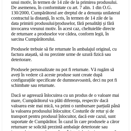
unui motiv, în termen de 14 zile de la primirea produsului.
De asemenea, în conformitate cu art. 7 alin. 1 din O.G.
130/2000, Cumpărătorul are dreptul de a denunța unilateral
contractul la distanță, în scris, în termen de 14 zile de la
data primirii produsului/produselor, fără penalități și fără
invocarea vreunui motiv. În acest caz, cheltuielile directe
de returnare a produselor vor cădea, conform legii, în
sarcina Cumpărătorului.
Produsele trebuie să fie returnate în ambalajul original, cu
factura atașată, să nu prezinte urme de uzură fizică sau
deteriorare.
Produsele personalizate nu pot fi returnate. Vă rugăm să
aveți în vedere că aceste produse sunt create după
configurațiile specificate de dumneavoastră, deci nu pot fi
schimbate sau returnate.
Dacă se agreează înlocuirea cu un produs de o valoare mai
mare, Cumpărătorul va plăti diferența, respectiv dacă
valoarea este mai mică, va primi o rambursare parțială până
la valoarea produsului înlocuitor. Costurile de retur și de
transport pentru produsul înlocuitor, dacă este cazul, sunt
suportate de Cumpărător. În cazul în care produsele a căror
returnare se solicită prezintă ambalaje deteriorate sau