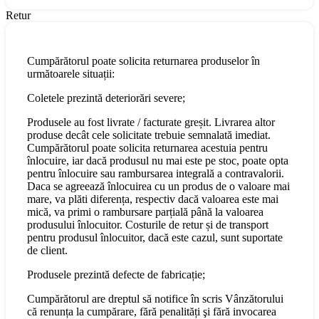
Retur
Cumpărătorul poate solicita returnarea produselor în
următoarele situații:
Coletele prezintă deteriorări severe;
Produsele au fost livrate / facturate greșit. Livrarea altor
produse decât cele solicitate trebuie semnalată imediat.
Cumpărătorul poate solicita returnarea acestuia pentru
înlocuire, iar dacă produsul nu mai este pe stoc, poate opta
pentru înlocuire sau rambursarea integrală a contravalorii.
Daca se agreează înlocuirea cu un produs de o valoare mai
mare, va plăti diferența, respectiv dacă valoarea este mai
mică, va primi o rambursare parțială până la valoarea
produsului înlocuitor. Costurile de retur și de transport
pentru produsul înlocuitor, dacă este cazul, sunt suportate
de client.
Produsele prezintă defecte de fabricație;
Cumpărătorul are dreptul să notifice în scris Vânzătorului
că renunța la cumpărare, fără penalități şi fără invocarea