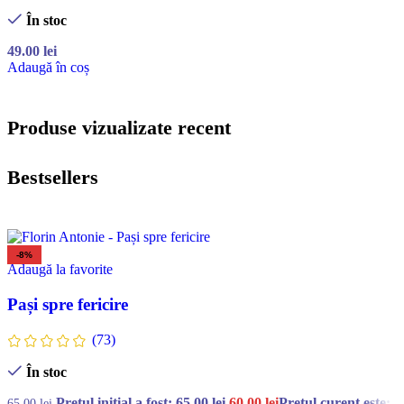
În stoc
49.00
lei
Adaugă în coș
Produse vizualizate recent
Bestsellers
-8%
Adaugă la favorite
Pași spre fericire
(73)
În stoc
Prețul inițial a fost: 65.00 lei.
60.00
lei
Prețul curent este:
65.00
lei