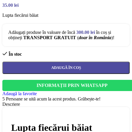
35.00
lei
Lupta fiecărui băiat
Adăugați produse în valoare de încă
300.00
lei
în coș și
obțineți
TRANSPORT GRATUIT
(
doar în România
)!
În stoc
ADAUGĂ ÎN COȘ
INFORMAȚII PRIN WHATSAPP
Adaugă la favorite
5
Persoane se uită acum la acest produs. Grăbește-te!
Descriere
Lupta fiecărui băiat