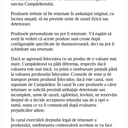
sarcina Cumpărătorului.
Produsele trebuie să fie returnate în ambalajul original, cu
factura atașată, să nu prezinte urme de uzură fizică sau
deteriorare.
Produsele personalizate nu pot fi returnate. Vă rugăm să
aveți în vedere că aceste produse sunt create după
configurațiile specificate de dumneavoastră, deci nu pot fi
schimbate sau returnate.
Dacă se agreează înlocuirea cu un produs de o valoare mai
mare, Cumpărătorul va plăti diferența, respectiv dacă
valoarea este mai mică, va primi o rambursare parțială până
la valoarea produsului înlocuitor. Costurile de retur și de
transport pentru produsul înlocuitor, dacă este cazul, sunt
suportate de Cumpărător. În cazul în care produsele a căror
returnare se solicită prezintă ambalaje deteriorate sau
incomplete, urme de uzură, zgârieturi, lovituri, ne rezervăm
dreptul de a decide acceptarea returului sau de a opri o
sumă, suma ce va fi comunicată după evaluarea
prejudiciilor aduse.
În cazul exercitării dreptului legal de returnare a
produsului, rambursarea contravalorii acestuia se va face