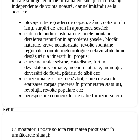
în care sunt generate de următoarele situații/circumstanțe
independente de voința noastră, dar nelimitându-se la
acestea:
blocaje rutiere (căderi de copaci, stânci, coliziuni în
lanț), surpări de teren în apropierea șoselei;
căderi de poduri, astupări de tunele montane,
deraierea trenurilor în apropierea șoselei, blocări
naturale, greve neautorizate, revolte spontane
regionale, condiții meteorologice nefavorabile bunei
desfășurări a itinerariului propus;
cauze naturale: seisme, cataclisme, furtuni
devastatoare, tornade, incendii naturale, inundații,
deversări de fluvii, părăsiri de albii etc;
cauze umane: starea de război, starea de asediu,
etatizarea forțată (trecerea în proprietatea statului),
revoluții, revolte populare etc;
nerespectarea comenzilor de către furnizori și terți.
Retur
Cumpărătorul poate solicita returnarea produselor în
următoarele situații: