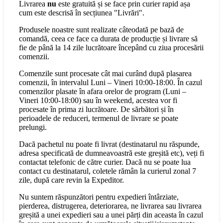
Livrarea
nu
este gratuită și se face prin curier rapid așa
cum este descrisă în secțiunea "Livrări".
Produsele noastre sunt realizate câteodată pe bază de
comandă, ceea ce face ca durata de producție și livrare să
fie de până la 14 zile lucrătoare începând cu ziua procesării
comenzii.
Comenzile sunt procesate cât mai curând după plasarea
comenzii, în intervalul Luni – Vineri 10:00-18:00. În cazul
comenzilor plasate în afara orelor de program (Luni –
Vineri 10:00-18:00) sau în weekend, acestea vor fi
procesate în prima zi lucrătoare. De sărbători și în
perioadele de reduceri, termenul de livrare se poate
prelungi.
Dacă pachetul nu poate fi livrat (destinatarul nu răspunde,
adresa specificată de dumneavoastră este greșită etc), veți fi
contactat telefonic de către curier. Dacă nu se poate lua
contact cu destinatarul, coletele rămân la curierul zonal 7
zile, după care revin la Expeditor.
Nu suntem răspunzători pentru expedieri întârziate,
pierderea, distrugerea, deteriorarea, ne livrarea sau livrarea
greșită a unei expedieri sau a unei părți din aceasta în cazul