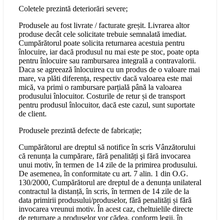
Coletele prezintă deteriorări severe;
Produsele au fost livrate / facturate greșit. Livrarea altor
produse decât cele solicitate trebuie semnalată imediat.
Cumpărătorul poate solicita returnarea acestuia pentru
înlocuire, iar dacă produsul nu mai este pe stoc, poate opta
pentru înlocuire sau rambursarea integrală a contravalorii.
Daca se agreează înlocuirea cu un produs de o valoare mai
mare, va plăti diferența, respectiv dacă valoarea este mai
mică, va primi o rambursare parțială până la valoarea
produsului înlocuitor. Costurile de retur și de transport
pentru produsul înlocuitor, dacă este cazul, sunt suportate
de client.
Produsele prezintă defecte de fabricație;
Cumpărătorul are dreptul să notifice în scris Vânzătorului
că renunța la cumpărare, fără penalități şi fără invocarea
unui motiv, în termen de 14 zile de la primirea produsului.
De asemenea, în conformitate cu art. 7 alin. 1 din O.G.
130/2000, Cumpărătorul are dreptul de a denunța unilateral
contractul la distanță, în scris, în termen de 14 zile de la
data primirii produsului/produselor, fără penalități și fără
invocarea vreunui motiv. În acest caz, cheltuielile directe
de returnare a produselor vor cădea, conform legii, în