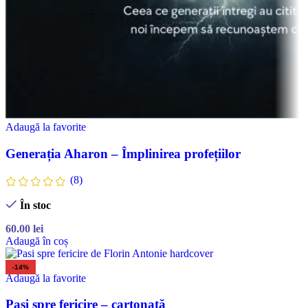
Adaugă la favorite
Generația Aharon – Împlinirea profețiilor
(8)
În stoc
60.00
lei
Adaugă în coș
-14%
Adaugă la favorite
Pași spre fericire – cartonată