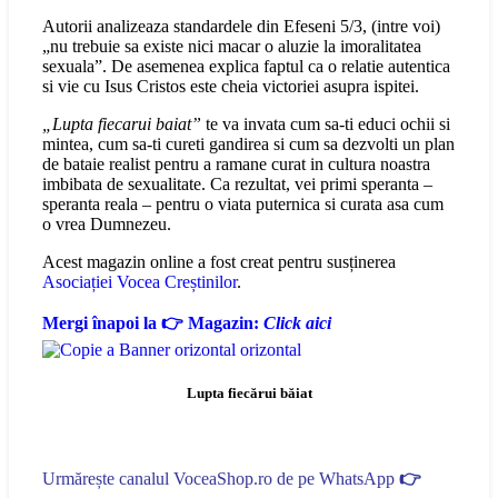
Autorii analizeaza standardele din Efeseni 5/3, (intre voi)
„nu trebuie sa existe nici macar o aluzie la imoralitatea
sexuala”. De asemenea explica faptul ca o relatie autentica
si vie cu Isus Cristos este cheia victoriei asupra ispitei.
„Lupta fiecarui baiat”
te va invata cum sa-ti educi ochii si
mintea, cum sa-ti cureti gandirea si cum sa dezvolti un plan
de bataie realist pentru a ramane curat in cultura noastra
imbibata de sexualitate. Ca rezultat, vei primi speranta –
speranta reala – pentru o viata puternica si curata asa cum
o vrea Dumnezeu.
Acest magazin online a fost creat pentru susținerea
Asociației Vocea Creștinilor
.
Mergi înapoi la 👉 Magazin:
Click aici
Lupta fiecărui băiat
Urmărește canalul VoceaShop.ro de pe WhatsApp
👉