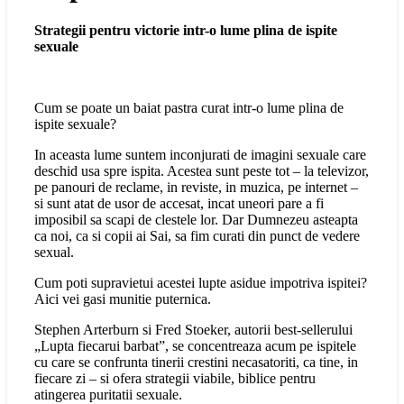
Strategii pentru victorie intr-o lume plina de ispite
sexuale
Cum se poate un baiat pastra curat intr-o lume plina de
ispite sexuale?
In aceasta lume suntem inconjurati de imagini sexuale care
deschid usa spre ispita. Acestea sunt peste tot – la televizor,
pe panouri de reclame, in reviste, in muzica, pe internet –
si sunt atat de usor de accesat, incat uneori pare a fi
imposibil sa scapi de clestele lor. Dar Dumnezeu asteapta
ca noi, ca si copii ai Sai, sa fim curati din punct de vedere
sexual.
Cum poti supravietui acestei lupte asidue impotriva ispitei?
Aici vei gasi munitie puternica.
Stephen Arterburn si Fred Stoeker, autorii best-sellerului
„Lupta fiecarui barbat”, se concentreaza acum pe ispitele
cu care se confrunta tinerii crestini necasatoriti, ca tine, in
fiecare zi – si ofera strategii viabile, biblice pentru
atingerea puritatii sexuale.