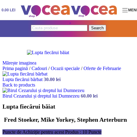
Skip to navigation
Skip to main content
0.00
LEI
MEN
Search
Mărește imaginea
Prima pagină
/
Cadouri
/
Ocazii speciale
/
Oferte de Februarie
Lupta fiecărui bărbat
30.00
lei
Back to products
Birul Cezarului și dreptul lui Dumnezeu
60.00
lei
Lupta fiecărui băiat
Fred Stoeker, Mike Yorkey, Stephen Arterburn
Puncte de Achiziție pentru acest Produs : 10 Puncte