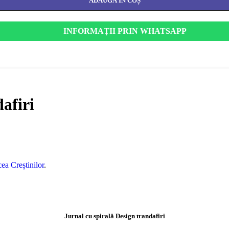
ADAUGĂ ÎN COȘ
INFORMAȚII PRIN WHATSAPP
afiri
ea Creștinilor
.
Jurnal cu spirală Design trandafiri