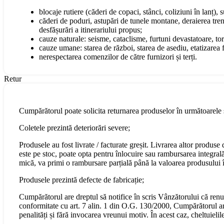
blocaje rutiere (căderi de copaci, stânci, coliziuni în lanț), 
căderi de poduri, astupări de tunele montane, deraierea tren
desfășurări a itinerariului propus;
cauze naturale: seisme, cataclisme, furtuni devastatoare, torn
cauze umane: starea de război, starea de asediu, etatizarea fo
nerespectarea comenzilor de către furnizori și terți.
Retur
Cumpărătorul poate solicita returnarea produselor în următoarele s
Coletele prezintă deteriorări severe;
Produsele au fost livrate / facturate greșit. Livrarea altor produs
este pe stoc, poate opta pentru înlocuire sau rambursarea integral
mică, va primi o rambursare parțială până la valoarea produsului în
Produsele prezintă defecte de fabricație;
Cumpărătorul are dreptul să notifice în scris Vânzătorului că renu
conformitate cu art. 7 alin. 1 din O.G. 130/2000, Cumpărătorul are 
penalități și fără invocarea vreunui motiv. În acest caz, cheltuiel