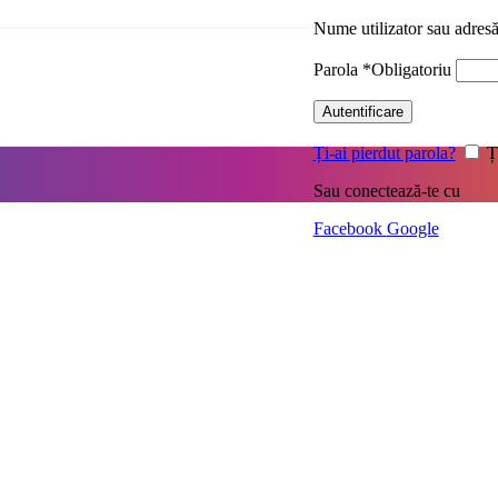
Nume utilizator sau adres
Parola
*
Obligatoriu
Autentificare
Ți-ai pierdut parola?
Ț
Sau conectează-te cu
Facebook
Google