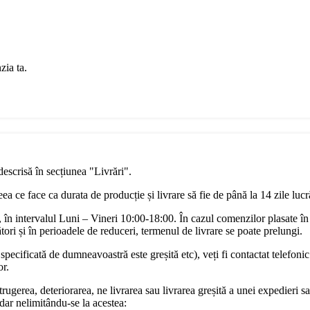
zia ta.
descrisă în secțiunea "Livrări".
a ce face ca durata de producție și livrare să fie de până la 14 zile luc
în intervalul Luni – Vineri 10:00-18:00. În cazul comenzilor plasate în
ori și în perioadele de reduceri, termenul de livrare se poate prelungi.
pecificată de dumneavoastră este greșită etc), veți fi contactat telefonic
or.
rugerea, deteriorarea, ne livrarea sau livrarea greșită a unei expedieri sa
dar nelimitându-se la acestea: