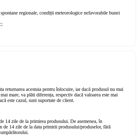
te spontane regionale, condiții meteorologice nefavorabile bunei
c;
cita returnarea acestuia pentru înlocuire, iar dacă produsul nu mai
mai mare, va plăti diferența, respectiv dacă valoarea este mai
că este cazul, sunt suportate de client.
 de 14 zile de la primirea produsului. De asemenea, în
n de 14 zile de la data primirii produsului/produselor, fără
 Cumpărătorului.