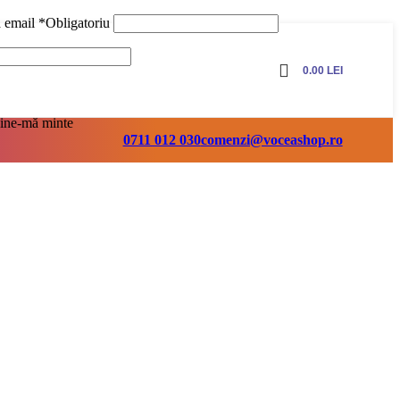
ă email
*
Obligatoriu
0.00
LEI
ine-mă minte
0711 012 030
comenzi@voceashop.ro