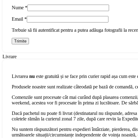
Nume
*
Email
*
Trebuie să fii autentificat pentru a putea adăuga fotografii la recen
Livrare
Livrarea
nu
este gratuită și se face prin curier rapid așa cum este 
Produsele noastre sunt realizate câteodată pe bază de comandă, cee
Comenzile sunt procesate cât mai curând după plasarea comenzii, 
weekend, acestea vor fi procesate în prima zi lucrătoare. De sărbăt
Dacă pachetul nu poate fi livrat (destinatarul nu răspunde, adresa s
coletele rămân la curierul zonal 7 zile, după care revin la Expedit
Nu suntem răspunzători pentru expedieri întârziate, pierderea, dist
următoarele situații/circumstanțe independente de voința noastră, 