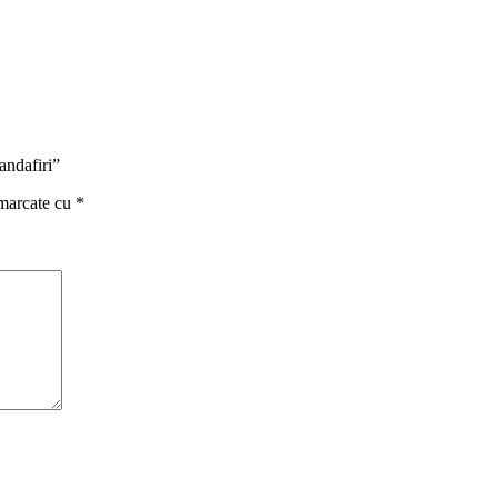
andafiri”
 marcate cu
*