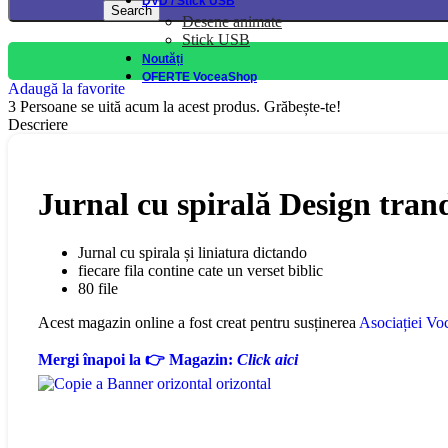
DVD / Stick USB
Search
Desene animate
Stick USB
Noutăți
OFERTE VoceaShop
Adaugă la favorite
3
Persoane se uită acum la acest produs. Grăbește-te!
Descriere
Jurnal cu spirală Design trand
Jurnal cu spirala și liniatura dictando
fiecare fila contine cate un verset biblic
80 file
Acest magazin online a fost creat pentru susținerea
Asociației Voc
Mergi înapoi la 👉 Magazin:
Click aici