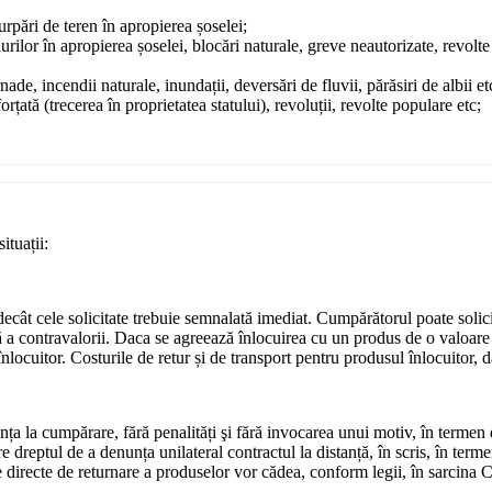
surpări de teren în apropierea șoselei;
urilor în apropierea șoselei, blocări naturale, greve neautorizate, revol
ade, incendii naturale, inundații, deversări de fluvii, părăsiri de albii et
rțată (trecerea în proprietatea statului), revoluții, revolte populare etc;
ituații:
e decât cele solicitate trebuie semnalată imediat. Cumpărătorul poate soli
ă a contravalorii. Daca se agreează înlocuirea cu un produs de o valoare 
locuitor. Costurile de retur și de transport pentru produsul înlocuitor, da
nța la cumpărare, fără penalități şi fără invocarea unui motiv, în termen
dreptul de a denunța unilateral contractul la distanță, în scris, în terme
ile directe de returnare a produselor vor cădea, conform legii, în sarcina