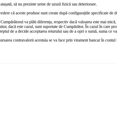
 atașată, să nu prezinte urme de uzură fizică sau deteriorare.
vedere că aceste produse sunt create după configurațiile specificate de 
Cumpărătorul va plăti diferența, respectiv dacă valoarea este mai mică,
uitor, dacă este cazul, sunt suportate de Cumpărător. În cazul în care pro
dreptul de a decide acceptarea returului sau de a opri o sumă, suma ce v
bursarea contravalorii acestuia se va face prin virament bancar în contul