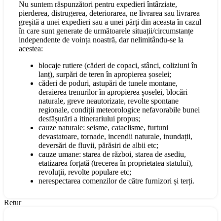
Nu suntem răspunzători pentru expedieri întârziate,
pierderea, distrugerea, deteriorarea, ne livrarea sau livrarea
greșită a unei expedieri sau a unei părți din aceasta în cazul
în care sunt generate de următoarele situații/circumstanțe
independente de voința noastră, dar nelimitându-se la
acestea:
blocaje rutiere (căderi de copaci, stânci, coliziuni în
lanț), surpări de teren în apropierea șoselei;
căderi de poduri, astupări de tunele montane,
deraierea trenurilor în apropierea șoselei, blocări
naturale, greve neautorizate, revolte spontane
regionale, condiții meteorologice nefavorabile bunei
desfășurări a itinerariului propus;
cauze naturale: seisme, cataclisme, furtuni
devastatoare, tornade, incendii naturale, inundații,
deversări de fluvii, părăsiri de albii etc;
cauze umane: starea de război, starea de asediu,
etatizarea forțată (trecerea în proprietatea statului),
revoluții, revolte populare etc;
nerespectarea comenzilor de către furnizori și terți.
Retur