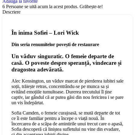
Adaugă la favorite
6
Persoane se uită acum la acest produs. Grăbește-te!
Descriere
În inima Sofiei
– Lori Wick
Din seria renumitelor povești de restaurare
Un văduv singuratic. O femeie departe de
casă. O poveste despre speranță, vindecare și
dragostea adevărată.
Alec Kensington, un văduv marcat de pierderea iubitei sale
soții, trăiește retras, concentrându-se pe munca sa și
evitând emoțiile tumultoase. Durerea trecutului îl ține
captiv, iar gândul că ar putea găsi din nou fericirea i se pare
un vis îndepărtat.
Sofia Camden, o femeie curajoasă, se mută departe de tot
ce îi este familiar pentru a începe o viață nouă. În
încercarea de a scăpa de amintirile unui trecut care o apasă,
Sofia descoperă că liniștea sufletului nu vine din evadare,
ci din acceptarea iubirii divine.