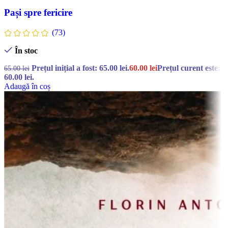
Pași spre fericire
(73)
În stoc
Prețul inițial a fost: 65.00 lei.
60.00
lei
Prețul curent este:
65.00
lei
60.00 lei.
Adaugă în coș