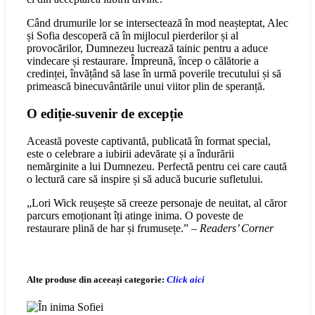
Când drumurile lor se intersectează în mod neașteptat, Alec
și Sofia descoperă că în mijlocul pierderilor și al
provocărilor, Dumnezeu lucrează tainic pentru a aduce
vindecare și restaurare. Împreună, încep o călătorie a
credinței, învățând să lase în urmă poverile trecutului și să
primească binecuvântările unui viitor plin de speranță.
O ediție-suvenir de excepție
Această poveste captivantă, publicată în format special,
este o celebrare a iubirii adevărate și a îndurării
nemărginite a lui Dumnezeu. Perfectă pentru cei care caută
o lectură care să inspire și să aducă bucurie sufletului.
„Lori Wick reușește să creeze personaje de neuitat, al căror
parcurs emoționant îți atinge inima. O poveste de
restaurare plină de har și frumusețe.” –
Readers’ Corner
Alte produse din aceeași categorie:
Click aici