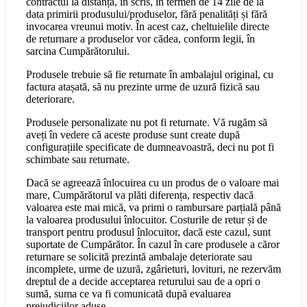
contractul la distanță, în scris, în termen de 14 zile de la
data primirii produsului/produselor, fără penalități și fără
invocarea vreunui motiv. În acest caz, cheltuielile directe
de returnare a produselor vor cădea, conform legii, în
sarcina Cumpărătorului.
Produsele trebuie să fie returnate în ambalajul original, cu
factura atașată, să nu prezinte urme de uzură fizică sau
deteriorare.
Produsele personalizate nu pot fi returnate. Vă rugăm să
aveți în vedere că aceste produse sunt create după
configurațiile specificate de dumneavoastră, deci nu pot fi
schimbate sau returnate.
Dacă se agreează înlocuirea cu un produs de o valoare mai
mare, Cumpărătorul va plăti diferența, respectiv dacă
valoarea este mai mică, va primi o rambursare parțială până
la valoarea produsului înlocuitor. Costurile de retur și de
transport pentru produsul înlocuitor, dacă este cazul, sunt
suportate de Cumpărător. În cazul în care produsele a căror
returnare se solicită prezintă ambalaje deteriorate sau
incomplete, urme de uzură, zgârieturi, lovituri, ne rezervăm
dreptul de a decide acceptarea returului sau de a opri o
sumă, suma ce va fi comunicată după evaluarea
prejudiciilor aduse.