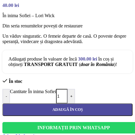
40.00
lei
În inima Sofiei – Lori Wick
Din seria renumitelor povești de restaurare
Un văduv singuratic. O femeie departe de casă. O poveste despre
speranță, vindecare și dragostea adevărată.
Adăugați produse în valoare de încă
300.00
lei
în coș și
obțineți
TRANSPORT GRATUIT
(
doar în România
)!
În stoc
Cantitate În inima Sofiei
-
+
ADAUGĂ ÎN COȘ
INFORMAȚII PRIN WHATSAPP