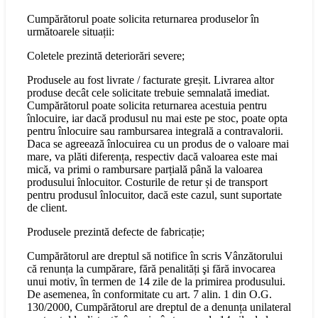
Cumpărătorul poate solicita returnarea produselor în
următoarele situații:
Coletele prezintă deteriorări severe;
Produsele au fost livrate / facturate greșit. Livrarea altor
produse decât cele solicitate trebuie semnalată imediat.
Cumpărătorul poate solicita returnarea acestuia pentru
înlocuire, iar dacă produsul nu mai este pe stoc, poate opta
pentru înlocuire sau rambursarea integrală a contravalorii.
Daca se agreează înlocuirea cu un produs de o valoare mai
mare, va plăti diferența, respectiv dacă valoarea este mai
mică, va primi o rambursare parțială până la valoarea
produsului înlocuitor. Costurile de retur și de transport
pentru produsul înlocuitor, dacă este cazul, sunt suportate
de client.
Produsele prezintă defecte de fabricație;
Cumpărătorul are dreptul să notifice în scris Vânzătorului
că renunța la cumpărare, fără penalități şi fără invocarea
unui motiv, în termen de 14 zile de la primirea produsului.
De asemenea, în conformitate cu art. 7 alin. 1 din O.G.
130/2000, Cumpărătorul are dreptul de a denunța unilateral