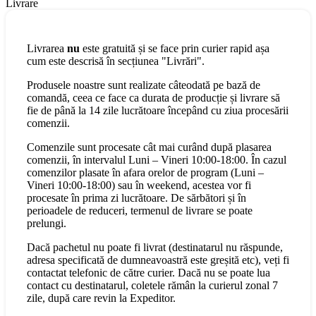
Livrare
Livrarea
nu
este gratuită și se face prin curier rapid așa
cum este descrisă în secțiunea "Livrări".
Produsele noastre sunt realizate câteodată pe bază de
comandă, ceea ce face ca durata de producție și livrare să
fie de până la 14 zile lucrătoare începând cu ziua procesării
comenzii.
Comenzile sunt procesate cât mai curând după plasarea
comenzii, în intervalul Luni – Vineri 10:00-18:00. În cazul
comenzilor plasate în afara orelor de program (Luni –
Vineri 10:00-18:00) sau în weekend, acestea vor fi
procesate în prima zi lucrătoare. De sărbători și în
perioadele de reduceri, termenul de livrare se poate
prelungi.
Dacă pachetul nu poate fi livrat (destinatarul nu răspunde,
adresa specificată de dumneavoastră este greșită etc), veți fi
contactat telefonic de către curier. Dacă nu se poate lua
contact cu destinatarul, coletele rămân la curierul zonal 7
zile, după care revin la Expeditor.