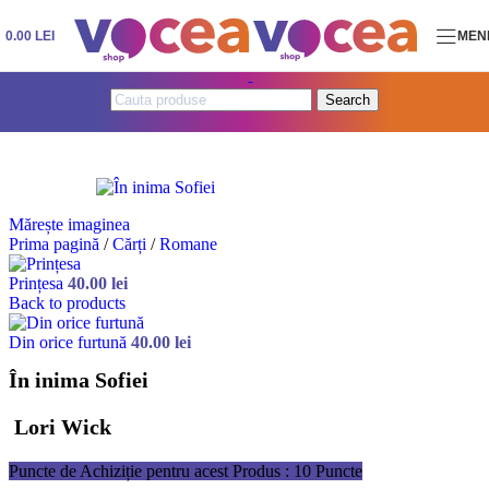
Skip to navigation
Skip to main content
0.00
LEI
MEN
Search
Mărește imaginea
Prima pagină
/
Cărți
/
Romane
Prințesa
40.00
lei
Back to products
Din orice furtună
40.00
lei
În inima Sofiei
Lori Wick
Puncte de Achiziție pentru acest Produs : 10 Puncte