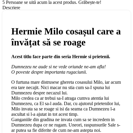
5
Persoane se uită acum la acest produs. Grăbește-te!
Descriere
Hermie Milo cosașul care a
învățat să se roage
Acest titlu face parte din seria Hermie si prietenii.
Dumnezeu ne aude si ne vede oriunde ne-am afla!
O poveste despre importanta rugaciunii.
O furtuna mare distrusese ghereta cosasului Milo, iar acum
era tare necajit. Nici macar nu stia cum sa-I spuna lui
Dumnezeu despre necazul lui.
Milo credea ca ar trebui sa-I atraga cumva atentia lui
Dumnezeu, ca El sa-l auda. Dar, cu ajutorul prietenilor lui,
Milo invata sa se roage si isi da seama ca Dumnezeu l-a
ascultat si l-a ajutat in tot acest timp.
Ganganiile din gradina ne invata cum sa se incredem in
Dumnezeu dupa ce ne rugam. Uneori, raspunsurile Sale s-
ar putea sa fie diferite de cum ne-am astepta noi.