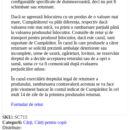
configurațiile specificate de dumneavoastră, deci nu pot fi
schimbate sau returnate.
Dacă se agreează înlocuirea cu un produs de o valoare mai
mare, Cumpărătorul va plăti diferența, respectiv dacă
valoarea este mai mică, va primi o rambursare parțială până
la valoarea produsului înlocuitor. Costurile de retur și de
transport pentru produsul înlocuitor, dacă este cazul, sunt
suportate de Cumpărător. În cazul în care produsele a căror
returnare se solicită prezintă ambalaje deteriorate sau
incomplete, urme de uzură, zgârieturi, lovituri, ne rezervăm
dreptul de a decide acceptarea returului sau de a opri o
sumă, suma ce va fi comunicată după evaluarea
prejudiciilor aduse.
În cazul exercitării dreptului legal de returnare a
produsului, rambursarea contravalorii acestuia se va face
prin virament bancar în contul indicat de Cumpărător în cel
mult 14 de zile de la primirea produsului returnat.
Formular de retur
SKU:
SC715
Categorii:
Cărți
,
Cărți pentru copii
Distribuie: