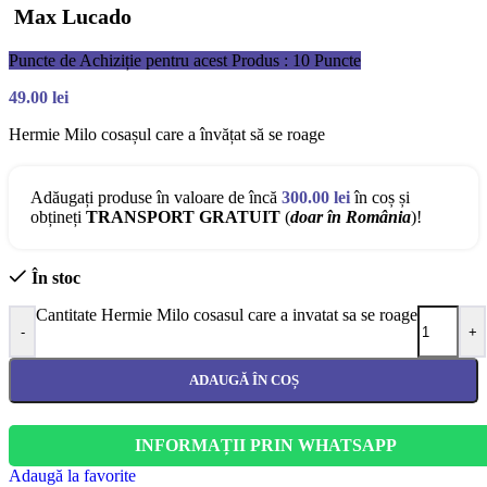
Max Lucado
Puncte de Achiziție pentru acest Produs : 10 Puncte
49.00
lei
Hermie Milo cosașul care a învățat să se roage
Adăugați produse în valoare de încă
300.00
lei
în coș și
obțineți
TRANSPORT GRATUIT
(
doar în România
)!
În stoc
Cantitate Hermie Milo cosasul care a invatat sa se roage
-
+
ADAUGĂ ÎN COȘ
INFORMAȚII PRIN WHATSAPP
Adaugă la favorite