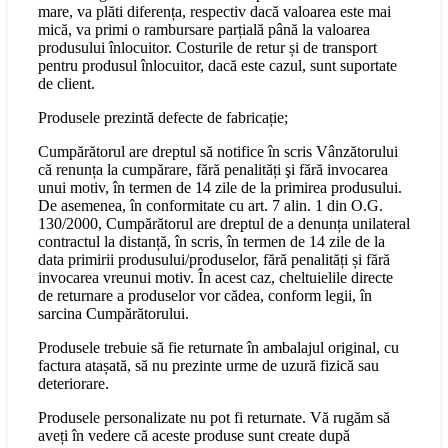
mare, va plăti diferența, respectiv dacă valoarea este mai
mică, va primi o rambursare parțială până la valoarea
produsului înlocuitor. Costurile de retur și de transport
pentru produsul înlocuitor, dacă este cazul, sunt suportate
de client.
Produsele prezintă defecte de fabricație;
Cumpărătorul are dreptul să notifice în scris Vânzătorului
că renunța la cumpărare, fără penalități şi fără invocarea
unui motiv, în termen de 14 zile de la primirea produsului.
De asemenea, în conformitate cu art. 7 alin. 1 din O.G.
130/2000, Cumpărătorul are dreptul de a denunța unilateral
contractul la distanță, în scris, în termen de 14 zile de la
data primirii produsului/produselor, fără penalități și fără
invocarea vreunui motiv. În acest caz, cheltuielile directe
de returnare a produselor vor cădea, conform legii, în
sarcina Cumpărătorului.
Produsele trebuie să fie returnate în ambalajul original, cu
factura atașată, să nu prezinte urme de uzură fizică sau
deteriorare.
Produsele personalizate nu pot fi returnate. Vă rugăm să
aveți în vedere că aceste produse sunt create după