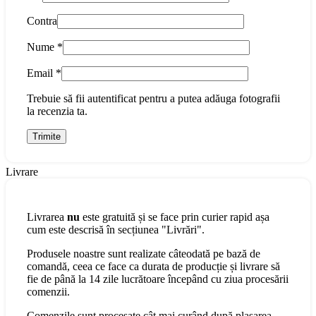
Contra
Nume
*
Email
*
Trebuie să fii autentificat pentru a putea adăuga fotografii
la recenzia ta.
Livrare
Livrarea
nu
este gratuită și se face prin curier rapid așa
cum este descrisă în secțiunea "Livrări".
Produsele noastre sunt realizate câteodată pe bază de
comandă, ceea ce face ca durata de producție și livrare să
fie de până la 14 zile lucrătoare începând cu ziua procesării
comenzii.
Comenzile sunt procesate cât mai curând după plasarea