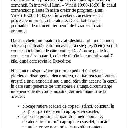
comenzii, în intervalul Luni – Vineri 10:00-18:00. În cazul
comenzilor plasate în afara orelor de program (Luni –
Vineri 10:00-18:00) sau în weekend, acestea vor fi
procesate în prima zi lucrătoare. De sărbători și în
perioadele de reduceri, termenul de livrare se poate
prelungi.
Dacă pachetul nu poate fi livrat (destinatarul nu răspunde,
adresa specificată de dumneavoastră este greșită etc), veți fi
contactat telefonic de către curier. Dacă nu se poate lua
contact cu destinatarul, coletele rămân la curierul zonal 7
zile, după care revin la Expeditor.
Nu suntem răspunzători pentru expedieri întârziate,
pierderea, distrugerea, deteriorarea, ne livrarea sau livrarea
greșită a unei expedieri sau a unei părți din aceasta în cazul
în care sunt generate de următoarele situații/circumstanțe
independente de voința noastră, dar nelimitându-se la
acestea:
blocaje rutiere (căderi de copaci, stânci, coliziuni în
lanț), surpări de teren în apropierea șoselei;
căderi de poduri, astupări de tunele montane,
deraierea trenurilor în apropierea șoselei, blocări
naturale, greve neautorizate, revolte spontane