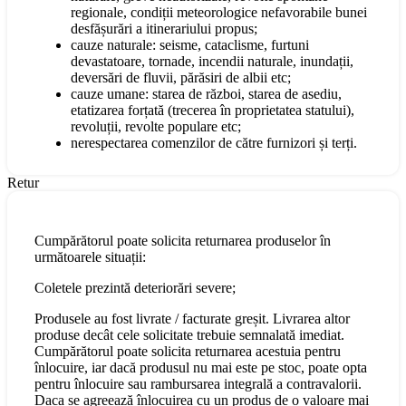
regionale, condiții meteorologice nefavorabile bunei
desfășurări a itinerariului propus;
cauze naturale: seisme, cataclisme, furtuni
devastatoare, tornade, incendii naturale, inundații,
deversări de fluvii, părăsiri de albii etc;
cauze umane: starea de război, starea de asediu,
etatizarea forțată (trecerea în proprietatea statului),
revoluții, revolte populare etc;
nerespectarea comenzilor de către furnizori și terți.
Retur
Cumpărătorul poate solicita returnarea produselor în
următoarele situații:
Coletele prezintă deteriorări severe;
Produsele au fost livrate / facturate greșit. Livrarea altor
produse decât cele solicitate trebuie semnalată imediat.
Cumpărătorul poate solicita returnarea acestuia pentru
înlocuire, iar dacă produsul nu mai este pe stoc, poate opta
pentru înlocuire sau rambursarea integrală a contravalorii.
Daca se agreează înlocuirea cu un produs de o valoare mai