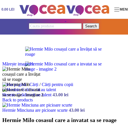
Skip to navigation
Skip to main content
0.00
LEI
MEN
Search
Mărește imaginea
Prima pagină
/
Cărți
/
Cărți pentru copii
Hermie Grădinarii au talent
43.00
lei
Back to products
Hermie Minciuna are picioare scurte
43.00
lei
Hermie Milo cosasul care a invatat sa se roage