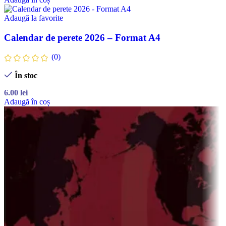
Adaugă la favorite
Calendar de perete 2026 – Format A4
(0)
În stoc
6.00
lei
Adaugă în coș