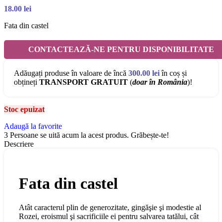
18.00
lei
Fata din castel
CONTACTEAZĂ-NE PENTRU DISPONIBILITATE
Adăugați produse în valoare de încă
300.00
lei
în coș și
obțineți
TRANSPORT GRATUIT
(
doar în România
)!
Stoc epuizat
Adaugă la favorite
3
Persoane se uită acum la acest produs. Grăbește-te!
Descriere
Fata din castel
Atât caracterul plin de generozitate, gingăşie şi modestie al
Rozei, eroismul şi sacrificiile ei pentru salvarea tatălui, cât