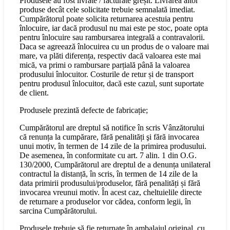
Produsele au fost livrate / facturate greșit. Livrarea altor
produse decât cele solicitate trebuie semnalată imediat.
Cumpărătorul poate solicita returnarea acestuia pentru
înlocuire, iar dacă produsul nu mai este pe stoc, poate opta
pentru înlocuire sau rambursarea integrală a contravalorii.
Daca se agreează înlocuirea cu un produs de o valoare mai
mare, va plăti diferența, respectiv dacă valoarea este mai
mică, va primi o rambursare parțială până la valoarea
produsului înlocuitor. Costurile de retur și de transport
pentru produsul înlocuitor, dacă este cazul, sunt suportate
de client.
Produsele prezintă defecte de fabricație;
Cumpărătorul are dreptul să notifice în scris Vânzătorului
că renunța la cumpărare, fără penalități şi fără invocarea
unui motiv, în termen de 14 zile de la primirea produsului.
De asemenea, în conformitate cu art. 7 alin. 1 din O.G.
130/2000, Cumpărătorul are dreptul de a denunța unilateral
contractul la distanță, în scris, în termen de 14 zile de la
data primirii produsului/produselor, fără penalități și fără
invocarea vreunui motiv. În acest caz, cheltuielile directe
de returnare a produselor vor cădea, conform legii, în
sarcina Cumpărătorului.
Produsele trebuie să fie returnate în ambalajul original, cu