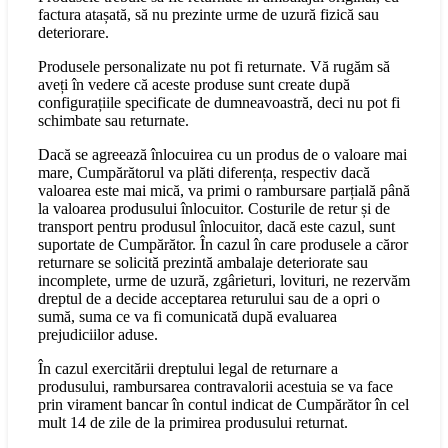
factura atașată, să nu prezinte urme de uzură fizică sau
deteriorare.
Produsele personalizate nu pot fi returnate. Vă rugăm să
aveți în vedere că aceste produse sunt create după
configurațiile specificate de dumneavoastră, deci nu pot fi
schimbate sau returnate.
Dacă se agreează înlocuirea cu un produs de o valoare mai
mare, Cumpărătorul va plăti diferența, respectiv dacă
valoarea este mai mică, va primi o rambursare parțială până
la valoarea produsului înlocuitor. Costurile de retur și de
transport pentru produsul înlocuitor, dacă este cazul, sunt
suportate de Cumpărător. În cazul în care produsele a căror
returnare se solicită prezintă ambalaje deteriorate sau
incomplete, urme de uzură, zgârieturi, lovituri, ne rezervăm
dreptul de a decide acceptarea returului sau de a opri o
sumă, suma ce va fi comunicată după evaluarea
prejudiciilor aduse.
În cazul exercitării dreptului legal de returnare a
produsului, rambursarea contravalorii acestuia se va face
prin virament bancar în contul indicat de Cumpărător în cel
mult 14 de zile de la primirea produsului returnat.