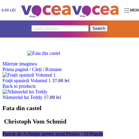
Skip to navigation
Skip to main content
0.00
LEI
MEN
Search
Mărește imaginea
Prima pagină
/
Cărți
/
Romane
Frații spanioli Volumul 1
37.00
lei
Back to products
Năsturelul lui Teddy
17.00
lei
Fata din castel
Christoph Vom Schmid
Puncte de Achiziție pentru acest Produs : 10 Puncte