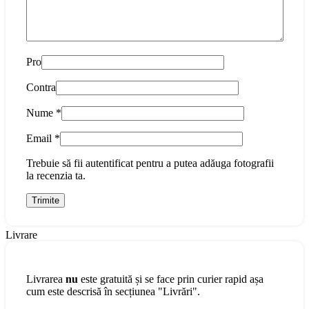
Pro
Contra
Nume
*
Email
*
Trebuie să fii autentificat pentru a putea adăuga fotografii
la recenzia ta.
Livrare
Livrarea
nu
este gratuită și se face prin curier rapid așa
cum este descrisă în secțiunea "Livrări".