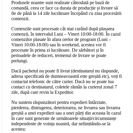
Produsele noastre sunt realizate câteodată pe bază de
comandă, ceea ce face ca durata de producție și livrare să
fie de până la 14 zile lucrătoare începând cu ziua procesării
comenzii.
Comenzile sunt procesate cât mai curând după plasarea
comenzii, în intervalul Luni – Vineri 10:00-18:00. În cazul
comenzilor plasate în afara orelor de program (Luni –
Vineri 10:00-18:00) sau în weekend, acestea vor fi
procesate în prima zi lucrătoare. De sărbători și în
perioadele de reduceri, termenul de livrare se poate
prelungi.
Dacă pachetul nu poate fi livrat (destinatarul nu răspunde,
adresa specificată de dumneavoastră este greșită etc), veți fi
contactat telefonic de către curier. Dacă nu se poate lua
contact cu destinatarul, coletele rămân la curierul zonal 7
zile, după care revin la Expeditor.
Nu suntem răspunzători pentru expedieri întârziate,
pierderea, distrugerea, deteriorarea, ne livrarea sau livrarea
greșită a unei expedieri sau a unei părți din aceasta în cazul
în care sunt generate de următoarele situații/circumstanțe
independente de voința noastră, dar nelimitându-se la
acestea: