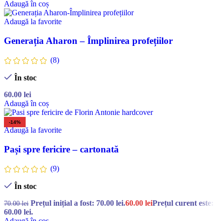
Adaugă în coș
Adaugă la favorite
Generația Aharon – Împlinirea profețiilor
(8)
În stoc
60.00
lei
Adaugă în coș
-14%
Adaugă la favorite
Pași spre fericire – cartonată
(9)
În stoc
Prețul inițial a fost: 70.00 lei.
60.00
lei
Prețul curent este:
70.00
lei
60.00 lei.
Adaugă în coș