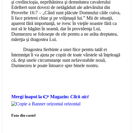
şi credincioşia, neprihănirea şi demnitatea cavalerului
Edelbert sunt dovezi de netăgăduit ale adevărului din
Proverbe 16:7 – „Când sunt plăcute Domnului căile cuiva,
îi face prieteni chiar şi pe vrăjmaşii lui.” Mii de situaţii,
aparent fără importanţă, se ivesc în vieţile noastre fără ca
noi să le băgăm în seamă, dar în providenţa Lui,
Dumnezeu se foloseşte de ele pentru a ne arăta dreptatea,
măreţia şi dragostea Lui.
Dragostea fierbinte a unei fiice pentru tatăl ei
întemniţat îi va ajuta pe copiii de toate vârstele să înţeleagă
că, deşi unele circumstanţe sunt nefavorabile nouă,
Dumnezeu le poate întoarce spre binele nostru.
Mergi înapoi la 👉 Magazin:
Click aici
Fata din castel