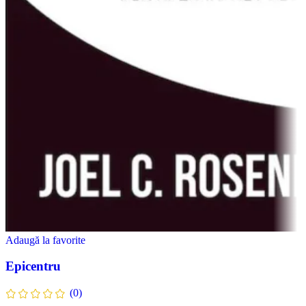
Adaugă la favorite
Epicentru
(0)