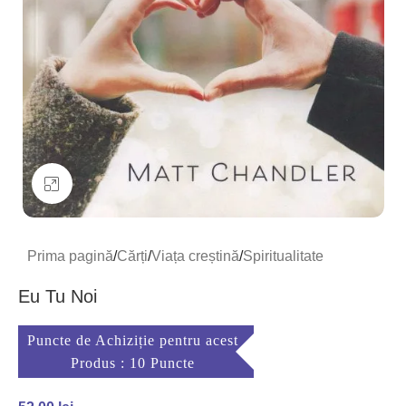
Mărește imaginea
Prima pagină
/
Cărți
/
Viața creștină
/
Spiritualitate
Eu Tu Noi
Puncte de Achiziție pentru acest
Produs : 10 Puncte