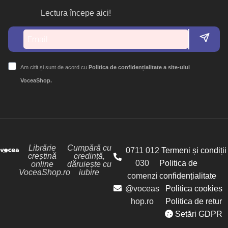
Lectura începe aici!
Am citit și sunt de acord cu
Politica de confidențialitate a site-ului
VoceaShop.
Librărie
Cumpără cu
0711 012
Termeni și condiții
creștină
credință,
030
Politica de
online
dăruiește cu
VoceaShop.ro
iubire
comenzi
confidențialitate
@voceas
Politica cookies
hop.ro
Politica de retur
Setări GDPR