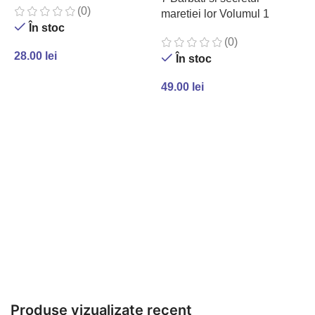
(0)
maretiei lor Volumul 1
În stoc
(0)
28.00
lei
În stoc
ADAUGĂ ÎN COȘ
49.00
lei
ADAUGĂ ÎN COȘ
7
l
5
Produse vizualizate recent