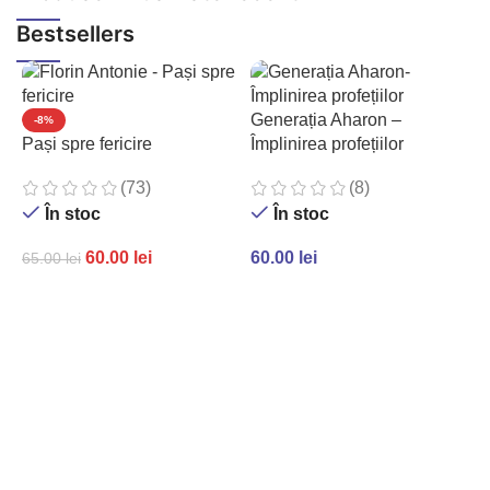
Bestsellers
Generația Aharon –
-8%
Pași spre fericire
Împlinirea profețiilor
(73)
(8)
În stoc
În stoc
60.00
lei
60.00
lei
65.00
lei
ADAUGĂ ÎN COȘ
ADAUGĂ ÎN COȘ
P
c