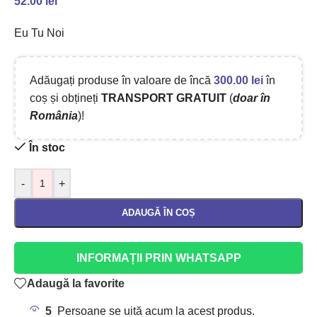
52.00
lei
Eu Tu Noi
Adăugați produse în valoare de încă
300.00
lei
în
coș și obțineți
TRANSPORT GRATUIT
(
doar în
România
)!
În stoc
-
+
ADAUGĂ ÎN COȘ
INFORMAȚII PRIN WHATSAPP
Adaugă la favorite
5
Persoane se uită acum la acest produs.