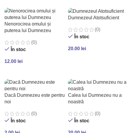
Dumnezeul Atotsuficient
Nenorocirea omului și
(0)
puterea lui Dumnezeu
În stoc
(0)
20.00
lei
În stoc
ADAUGĂ ÎN COȘ
12.00
lei
ADAUGĂ ÎN COȘ
Dacă Dumnezeu este pentru
Calea lui Dumnezeu nu a
noi
noastră
(0)
(0)
În stoc
În stoc
2.00
lei
20.00
lei