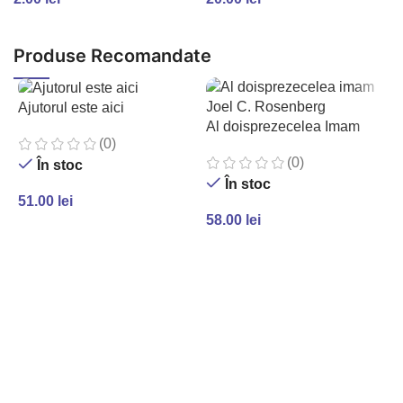
ADAUGĂ ÎN COȘ
ADAUGĂ ÎN COȘ
Produse Recomandate
Ajutorul este aici
Al doisprezecelea Imam
(0)
(0)
În stoc
În stoc
51.00
lei
58.00
lei
ADAUGĂ ÎN COȘ
ADAUGĂ ÎN COȘ
A