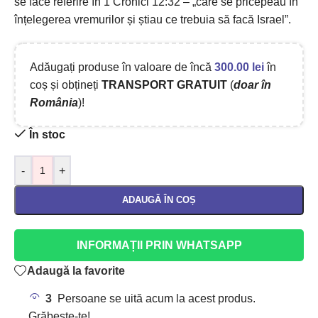
se face referire în 1 Cronici 12:32 – „care se pricepeau în
înțelegerea vremurilor și știau ce trebuia să facă Israel”.
Adăugați produse în valoare de încă
300.00
lei
în
coș și obțineți
TRANSPORT GRATUIT
(
doar în
România
)!
În stoc
-
+
ADAUGĂ ÎN COȘ
INFORMAȚII PRIN WHATSAPP
Adaugă la favorite
3
Persoane se uită acum la acest produs.
Grăbește-te!