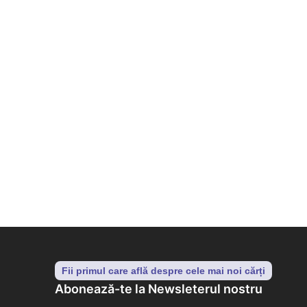
P
c
7
Fii primul care află despre cele mai noi cărți
Abonează-te la Newsleterul nostru