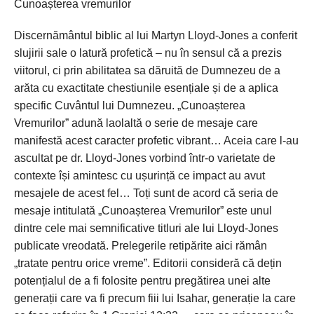
Cunoașterea vremurilor
Discernământul biblic al lui Martyn Lloyd-Jones a conferit
slujirii sale o latură profetică – nu în sensul că a prezis
viitorul, ci prin abilitatea sa dăruită de Dumnezeu de a
arăta cu exactitate chestiunile esențiale și de a aplica
specific Cuvântul lui Dumnezeu. „Cunoașterea
Vremurilor” adună laolaltă o serie de mesaje care
manifestă acest caracter profetic vibrant… Aceia care l-au
ascultat pe dr. Lloyd-Jones vorbind într-o varietate de
contexte își amintesc cu ușurință ce impact au avut
mesajele de acest fel… Toți sunt de acord că seria de
mesaje intitulată „Cunoașterea Vremurilor” este unul
dintre cele mai semnificative titluri ale lui Lloyd-Jones
publicate vreodată. Prelegerile retipărite aici rămân
„tratate pentru orice vreme”. Editorii consideră că dețin
potențialul de a fi folosite pentru pregătirea unei alte
generații care va fi precum fiii lui Isahar, generație la care