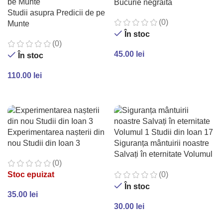
Bucurie negraita
Studii asupra Predicii de pe
(0)
Munte
În stoc
(0)
45.00
lei
În stoc
ADAUGĂ ÎN COȘ
110.00
lei
ADAUGĂ ÎN COȘ
Experimentarea nașterii din
nou Studii din Ioan 3
Siguranța mântuirii noastre
Salvați în eternitate Volumul
(0)
1 Studii din Ioan 17
(0)
Stoc epuizat
În stoc
35.00
lei
30.00
lei
CITEȘTE MAI MULT
ADAUGĂ ÎN COȘ