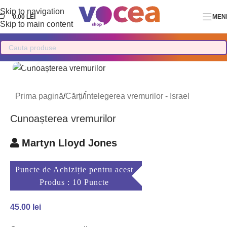
Skip to navigation
0.00
LEI
MEN
Skip to main content
Mărește imaginea
Prima pagină
/
Cărți
/
Întelegerea vremurilor - Israel
Cunoașterea vremurilor
Martyn Lloyd Jones
Puncte de Achiziție pentru acest
Produs : 10 Puncte
45.00
lei