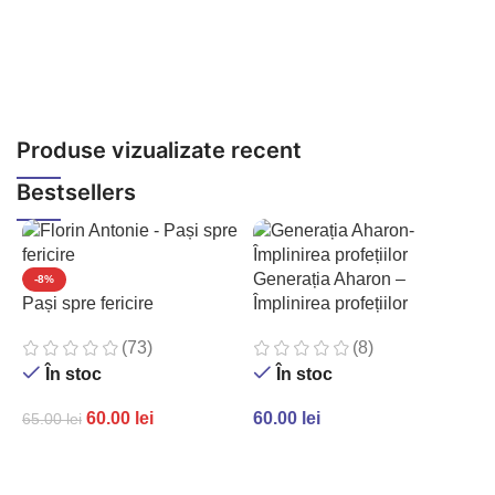
4
Produse vizualizate recent
Bestsellers
Generația Aharon –
-8%
Pași spre fericire
Împlinirea profețiilor
(73)
(8)
În stoc
În stoc
60.00
lei
60.00
lei
65.00
lei
ADAUGĂ ÎN COȘ
ADAUGĂ ÎN COȘ