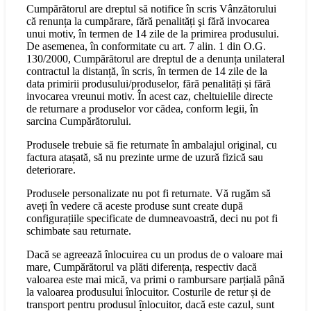
Cumpărătorul are dreptul să notifice în scris Vânzătorului
că renunța la cumpărare, fără penalități şi fără invocarea
unui motiv, în termen de 14 zile de la primirea produsului.
De asemenea, în conformitate cu art. 7 alin. 1 din O.G.
130/2000, Cumpărătorul are dreptul de a denunța unilateral
contractul la distanță, în scris, în termen de 14 zile de la
data primirii produsului/produselor, fără penalități și fără
invocarea vreunui motiv. În acest caz, cheltuielile directe
de returnare a produselor vor cădea, conform legii, în
sarcina Cumpărătorului.
Produsele trebuie să fie returnate în ambalajul original, cu
factura atașată, să nu prezinte urme de uzură fizică sau
deteriorare.
Produsele personalizate nu pot fi returnate. Vă rugăm să
aveți în vedere că aceste produse sunt create după
configurațiile specificate de dumneavoastră, deci nu pot fi
schimbate sau returnate.
Dacă se agreează înlocuirea cu un produs de o valoare mai
mare, Cumpărătorul va plăti diferența, respectiv dacă
valoarea este mai mică, va primi o rambursare parțială până
la valoarea produsului înlocuitor. Costurile de retur și de
transport pentru produsul înlocuitor, dacă este cazul, sunt