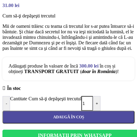
31.00
lei
Cum să-ţi depăşeşti trecutul
Mii de oameni trăiesc cu teama că trecutul lor s-ar putea întoarce să-i
bântuie. Şi chiar dacă secretul lor nu va ieşi niciodată la lumină, el le
invadează mintea chinuindu-i, înfrângându-i şi amintindu-le că L-au
dezamăgit pe Dumnezeu şi pe ei înşişi. De fiecare dată când fac un
pas înainte se simt ca şi când ar fi nevoiţi să tragă o ghiulea după ei.
Adăugați produse în valoare de încă
300.00
lei
în coș și
obțineți
TRANSPORT GRATUIT
(
doar în România
)!
În stoc
Cantitate Cum să-ţi depăşeşti trecutul
-
+
ADAUGĂ ÎN COȘ
INFORMAȚII PRIN WHATSAPP