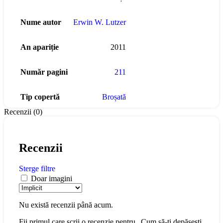
Nume autor
Erwin W. Lutzer
An apariție
2011
Număr pagini
211
Tip copertă
Broșată
Recenzii (0)
Recenzii
Sterge filtre
Doar imagini
Nu există recenzii până acum.
Fii primul care scrii o recenzie pentru „Cum să-ţi depăşeşti