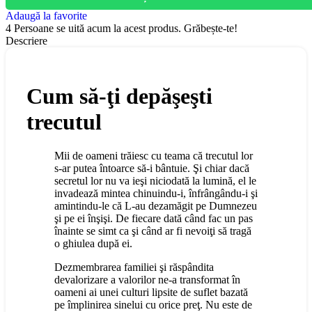
Adaugă la favorite
4
Persoane se uită acum la acest produs. Grăbește-te!
Descriere
Cum să-ţi depăşeşti
trecutul
Mii de oameni trăiesc cu teama că trecutul lor
s-ar putea întoarce să-i bântuie. Şi chiar dacă
secretul lor nu va ieşi niciodată la lumină, el le
invadează mintea chinuindu-i, înfrângându-i şi
amintindu-le că L-au dezamăgit pe Dumnezeu
şi pe ei înşişi. De fiecare dată când fac un pas
înainte se simt ca şi când ar fi nevoiţi să tragă
o ghiulea după ei.
Dezmembrarea familiei şi răspândita
devalorizare a valorilor ne-a transformat în
oameni ai unei culturi lipsite de suflet bazată
pe împlinirea sinelui cu orice preţ. Nu este de