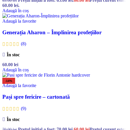
Prețul inițial a fost: 65.00 lei.
60.00
lei
Prețul curent este:
65.00
lei
60.00 lei.
Adaugă în coș
Adaugă la favorite
Generația Aharon – Împlinirea profețiilor
(8)
În stoc
60.00
lei
Adaugă în coș
-14%
Adaugă la favorite
Pași spre fericire – cartonată
(9)
În stoc
Prețul inițial a fost: 70.00 lei.
60.00
lei
Prețul curent este:
70.00
lei