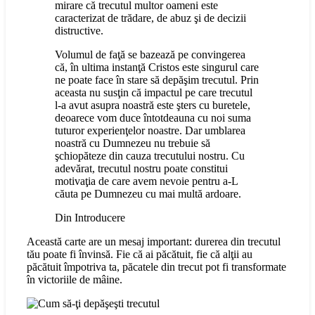
mirare că trecutul multor oameni este
caracterizat de trădare, de abuz şi de decizii
distructive.
Volumul de faţă se bazează pe convingerea
că, în ultima instanţă Cristos este singurul care
ne poate face în stare să depăşim trecutul. Prin
aceasta nu susţin că impactul pe care trecutul
l-a avut asupra noastră este şters cu buretele,
deoarece vom duce întotdeauna cu noi suma
tuturor experienţelor noastre. Dar umblarea
noastră cu Dumnezeu nu trebuie să
şchiopăteze din cauza trecutului nostru. Cu
adevărat, trecutul nostru poate constitui
motivaţia de care avem nevoie pentru a-L
căuta pe Dumnezeu cu mai multă ardoare.
Din Introducere
Această carte are un mesaj important: durerea din trecutul
tău poate fi învinsă. Fie că ai păcătuit, fie că alţii au
păcătuit împotriva ta, păcatele din trecut pot fi transformate
în victoriile de mâine.