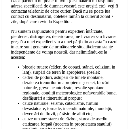
Dacă pachetul nu poate fi livrat (destinatarul nu răspunde,
adresa specificată de dumneavoastră este greșită etc), veți fi
contactat telefonic de către curier. Dacă nu se poate lua
contact cu destinatarul, coletele rămân la curierul zonal 7
zile, după care revin la Expeditor.
Nu suntem răspunzători pentru expedieri întârziate,
pierderea, distrugerea, deteriorarea, ne livrarea sau livrarea
greșită a unei expedieri sau a unei părți din aceasta în cazul
în care sunt generate de următoarele situații/circumstanțe
independente de voința noastră, dar nelimitându-se la
acestea:
blocaje rutiere (căderi de copaci, stânci, coliziuni în
lanț), surpări de teren în apropierea șoselei;
căderi de poduri, astupări de tunele montane,
deraierea trenurilor în apropierea șoselei, blocări
naturale, greve neautorizate, revolte spontane
regionale, condiții meteorologice nefavorabile bunei
desfășurări a itinerariului propus;
cauze naturale: seisme, cataclisme, furtuni
devastatoare, tornade, incendii naturale, inundații,
deversări de fluvii, părăsiri de albii etc;
cauze umane: starea de război, starea de asediu,
etatizarea forțată (trecerea în proprietatea statului),