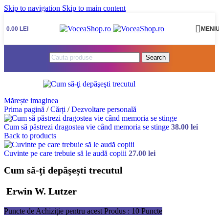
Skip to navigation
Skip to main content
0.00
LEI
MENI
Search
Mărește imaginea
Prima pagină
/
Cărți
/
Dezvoltare personală
Cum să păstrezi dragostea vie când memoria se stinge
38.00
lei
Back to products
Cuvinte pe care trebuie să le audă copiii
27.00
lei
Cum să-ţi depăşeşti trecutul
Erwin W. Lutzer
Puncte de Achiziție pentru acest Produs : 10 Puncte