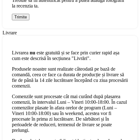
Trebuie să fii autentificat pentru a putea adăuga fotografii
la recenzia ta.
Livrare
Livrarea
nu
este gratuită și se face prin curier rapid așa
cum este descrisă în secțiunea "Livrări".
Produsele noastre sunt realizate câteodată pe bază de
comandă, ceea ce face ca durata de producție și livrare să
fie de până la 14 zile lucrătoare începând cu ziua procesării
comenzii.
Comenzile sunt procesate cât mai curând după plasarea
comenzii, în intervalul Luni – Vineri 10:00-18:00. În cazul
comenzilor plasate în afara orelor de program (Luni –
Vineri 10:00-18:00) sau în weekend, acestea vor fi
procesate în prima zi lucrătoare. De sărbători și în
perioadele de reduceri, termenul de livrare se poate
prelungi.