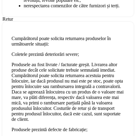
revoluții, revolte populare etc;
nerespectarea comenzilor de către furnizori și terți.
Retur
Cumpărătorul poate solicita returnarea produselor în
următoarele situații:
Coletele prezintă deteriorări severe;
Produsele au fost livrate / facturate greșit. Livrarea altor
produse decât cele solicitate trebuie semnalată imediat.
Cumpărătorul poate solicita returnarea acestuia pentru
înlocuire, iar dacă produsul nu mai este pe stoc, poate opta
pentru înlocuire sau rambursarea integrală a contravalorii.
Daca se agreează înlocuirea cu un produs de o valoare mai
mare, va plăti diferența, respectiv dacă valoarea este mai
mică, va primi o rambursare parțială până la valoarea
produsului înlocuitor. Costurile de retur și de transport
pentru produsul înlocuitor, dacă este cazul, sunt suportate
de client.
Produsele prezintă defecte de fabricație;