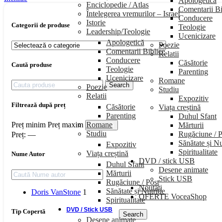
Apologetică
Enciclopedie / Atlas
Comentarii Bi
Întelegerea vremurilor – Israel
Conducere
Istorie
Categorii de produse
Teologie
Leadership/Teologie
Ucenicizare
Apologetică
Poezie
Comentarii Biblice
Relatii
Conducere
Căsătorie
Caută produse
Teologie
Parenting
Ucenicizare
Romane
Search
Poezie
Studiu
Relatii
Expozitiv
Filtrează după preț
Căsătorie
Viața creștină
Parenting
Duhul Sfant
Romane
Preț minim
Preț maxim
Mărturii
Filtrează
Studiu
Rugăciune / P
Preț:
—
Sănătate și Nu
Expozitiv
Spiritualitate
Viața creștină
Nume Autor
DVD / stick USB
Duhul Sfant
Desene animate
Mărturii
Stick USB
Rugăciune / Post
Noutăți
Sănătate și Nutriție
Doris VanStone
1
OFERTE VoceaShop
Spiritualitate
DVD / Stick USB
Tip Copertă
Search
Desene animate