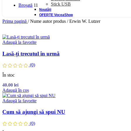
Stick USB
Broșată
11
Noutăți
OFERTE VoceaShop
Prima pagină
/
Nume autor produs
/
Erwin W. Lutzer
Adaugă la favorite
Lasă-ți trecutul în urmă
(0)
În stoc
40.00
lei
Adaugă în coș
Adaugă la favorite
Cum să ajungi să spui NU
(0)