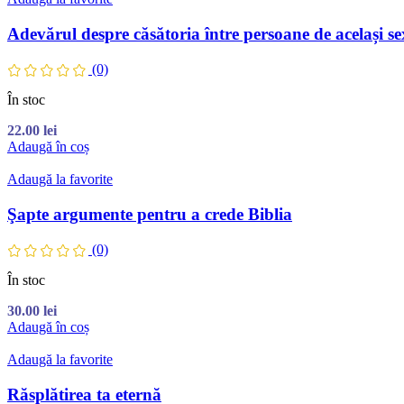
Adevărul despre căsătoria între persoane de același se
(0)
În stoc
22.00
lei
Adaugă în coș
Adaugă la favorite
Şapte argumente pentru a crede Biblia
(0)
În stoc
30.00
lei
Adaugă în coș
Adaugă la favorite
Răsplătirea ta eternă