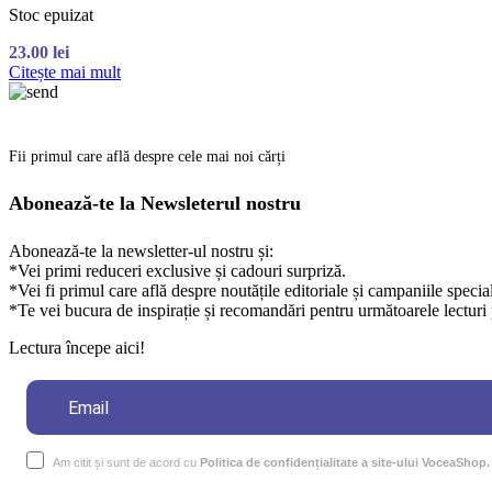
Stoc epuizat
23.00
lei
Citește mai mult
Fii primul care află despre cele mai noi cărți
Abonează-te la Newsleterul nostru
Abonează-te la newsletter-ul nostru și:
*Vei primi reduceri exclusive și cadouri surpriză.
*Vei fi primul care află despre noutățile editoriale și campaniile specia
*Te vei bucura de inspirație și recomandări pentru următoarele lecturi 
Lectura începe aici!
Am citit și sunt de acord cu
Politica de confidențialitate a site-ului VoceaShop.