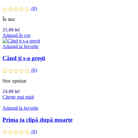
(0)
În stoc
25.00
lei
Adaugă în coș
Adaugă la favorite
Când ți s-a greșit
(0)
Stoc epuizat
24.00
lei
Citește mai mult
Adaugă la favorite
Prima ta clipă după moarte
(0)