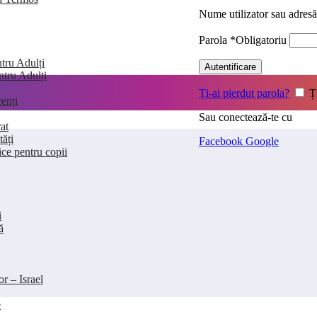
Nume utilizator sau adres
Parola
*
Obligatoriu
tru Adulți
Autentificare
entru Adulți
Ți-ai pierdut parola?
Ț
enți
Sau conectează-te cu
at
tăți
Facebook
Google
ice pentru copii
i
ă
or – Israel
e