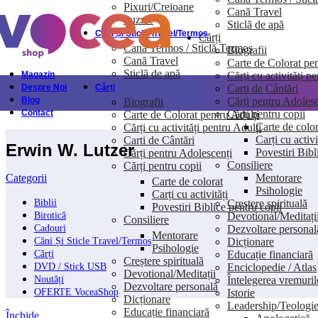
Pixuri/Creioane
Cană Travel
Skip to navigation
Skip to main content
Puzzle
Sticlă de apă
Căni Și Sticle Travel/Termos
Cărți
Cană Termos / Sticlă Termos
Biografii
Cană Travel
Carte de Colorat pen
Sticlă de apă
Cărți cu activități p
Magazin
Carti de Cântări
Despre Noi
Cărți
Cărți pentru Adolesc
Blog
Biografii
Cărți pentru copii
Contact
Carte de Colorat pentru Adulți
Carte de color
Cărți cu activități pentru Adulți
Carți cu activi
Carti de Cântări
Erwin W. Lutzer
Povestiri Bibl
Cărți pentru Adolescenți
Consiliere
Cărți pentru copii
Mentorare
Categorii
Carte de colorat
Psihologie
Carți cu activități
Creștere spirituală
Biblii
Povestiri Biblice pentru copii
Devotional/Meditați
Birotică
Consiliere
Dezvoltare personal
Cadouri
Mentorare
Dicționare
Căni Și Sticle Travel/Termos
Psihologie
Educație financiară
Cărți
Creștere spirituală
Enciclopedie / Atlas
DVD / Stick USB
Devotional/Meditații
Întelegerea vremuril
Noutăți
Dezvoltare personală
Istorie
OFERTE VoceaShop
Dicționare
Leadership/Teologi
Educație financiară
Închide