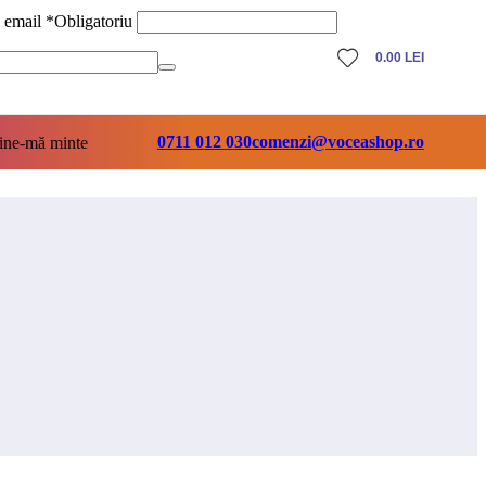
ă email
*
Obligatoriu
0.00
LEI
0711 012 030
comenzi@voceashop.ro
ine-mă minte