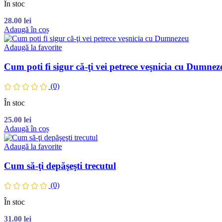
În stoc
28.00
lei
Adaugă în coș
Adaugă la favorite
Cum poti fi sigur că-ţi vei petrece veşnicia cu Dumnez
(0)
În stoc
25.00
lei
Adaugă în coș
Adaugă la favorite
Cum să-ţi depăşeşti trecutul
(0)
În stoc
31.00
lei