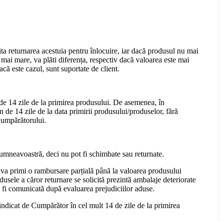
cita returnarea acestuia pentru înlocuire, iar dacă produsul nu mai
mai mare, va plăti diferența, respectiv dacă valoarea este mai
că este cazul, sunt suportate de client.
 de 14 zile de la primirea produsului. De asemenea, în
n de 14 zile de la data primirii produsului/produselor, fără
 Cumpărătorului.
dumneavoastră, deci nu pot fi schimbate sau returnate.
 va primi o rambursare parțială până la valoarea produsului
dusele a căror returnare se solicită prezintă ambalaje deteriorate
a fi comunicată după evaluarea prejudiciilor aduse.
 indicat de Cumpărător în cel mult 14 de zile de la primirea