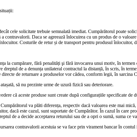
ituații:
e decât cele solicitate trebuie semnalată imediat. Cumpărătorul poate soli
ă a contravalorii. Daca se agreează înlocuirea cu un produs de o valoare 
locuitor. Costurile de retur și de transport pentru produsul înlocuitor, da
nța la cumpărare, fără penalități şi fără invocarea unui motiv, în termen
dreptul de a denunța unilateral contractul la distanță, în scris, în terme
ile directe de returnare a produselor vor cădea, conform legii, în sarcina
 atașată, să nu prezinte urme de uzură fizică sau deteriorare.
vedere că aceste produse sunt create după configurațiile specificate de 
Cumpărătorul va plăti diferența, respectiv dacă valoarea este mai mică,
uitor, dacă este cazul, sunt suportate de Cumpărător. În cazul în care pro
dreptul de a decide acceptarea returului sau de a opri o sumă, suma ce v
bursarea contravalorii acestuia se va face prin virament bancar în contul