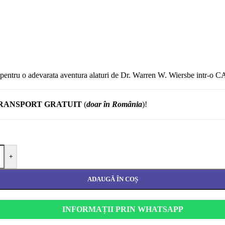
egateste-te pentru o adevarata aventura alaturi de Dr. Warren W. 
RANSPORT GRATUIT
(
doar în România
)!
+
ADAUGĂ ÎN COȘ
INFORMAȚII PRIN WHATSAPP