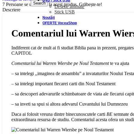
DVD / Stick USB
Search
7
Persoane se uită acum la acest produs. Grăbește-te!
Desene animate
Descriere
Stick USB
Noutăți
OFERTE VoceaShop
Comentariul lui Warren Wier
Indiferent cat de mult ai fi studiat Biblia pana in prezent,
CAPITOL
Comentariul lui Warren Wiersbe pe Noul Testament
te va ajuta
– sa intelegi ,,imaginea de ansamblu” a invataturilor Noului Test
– sa intelegi important fiecarei carti din Noul Testament
– sa descoperi adevarurile schimbatoare de viata ale fiecarui cap
– sa inveti sa spui si altora adevarul Cuvantului lui Dumnezeu
Daca ai folosit vreuna dintre binecunoscutele carti
BE
semnate de 
extraordinara resursa de studiu. Comentariul acesta ofera un studiu