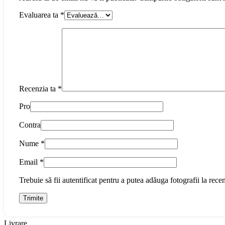
Evaluarea ta
*
Recenzia ta
*
Pro
Contra
Nume
*
Email
*
Trebuie să fii autentificat pentru a putea adăuga fotografii la recen
Livrare