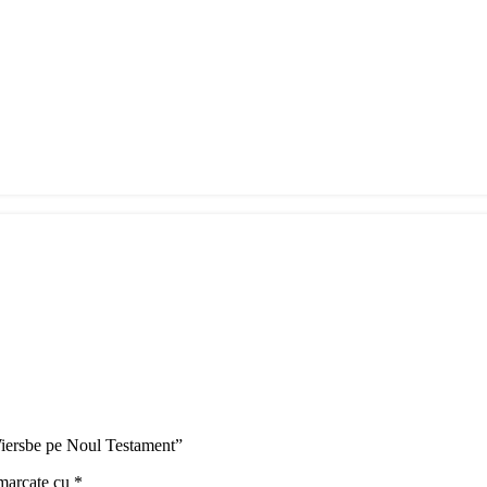
 Wiersbe pe Noul Testament”
 marcate cu
*