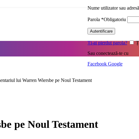
Nume utilizator sau adres
Parola
*
Obligatoriu
Autentificare
Ți-ai pierdut parola?
Ț
Sau conectează-te cu
Facebook
Google
ntariul lui Warren Wiersbe pe Noul Testament
sbe pe Noul Testament