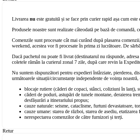
Livrarea
nu
este gratuită și se face prin curier rapid așa cum este 
Produsele noastre sunt realizate câteodată pe bază de comandă, cee
Comenzile sunt procesate cât mai curând după plasarea comenzii, 
weekend, acestea vor fi procesate în prima zi lucrătoare. De sărbăt
Dacă pachetul nu poate fi livrat (destinatarul nu răspunde, adresa s
coletele rămân la curierul zonal 7 zile, după care revin la Expedit
Nu suntem răspunzători pentru expedieri întârziate, pierderea, dist
următoarele situații/circumstanțe independente de voința noastră, 
blocaje rutiere (căderi de copaci, stânci, coliziuni în lanț), 
căderi de poduri, astupări de tunele montane, deraierea tren
desfășurări a itinerariului propus;
cauze naturale: seisme, cataclisme, furtuni devastatoare, torn
cauze umane: starea de război, starea de asediu, etatizarea fo
nerespectarea comenzilor de către furnizori și terți.
Retur