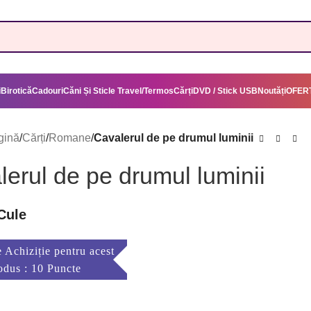
i
Birotică
Cadouri
Căni Și Sticle Travel/Termos
Cărți
DVD / Stick USB
Noutăți
OFERT
gină
/
Cărți
/
Romane
/
Cavalerul de pe drumul luminii
erul de pe drumul luminii
Cule
 Achiziție pentru acest
odus : 10 Puncte