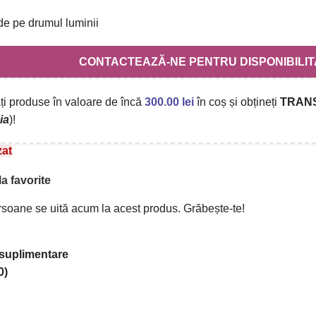
de pe drumul luminii
CONTACTEAZĂ-NE PENTRU DISPONIBILIT
i produse în valoare de încă
300.00
lei
în coș și obțineți
TRAN
ia
)!
zat
a favorite
soane se uită acum la acest produs. Grăbește-te!
 suplimentare
0)