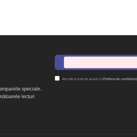
Am citit și sunt de acord cu
Politica de confidenț
 campaniile speciale.
mătoarele lecturi