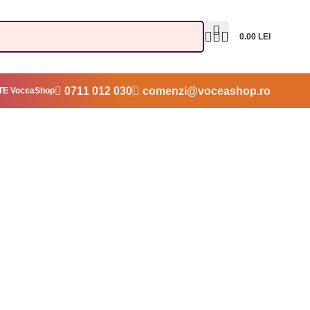
0.00
LEI
0711 012 030
comenzi@voceashop.ro
E VoceaShop