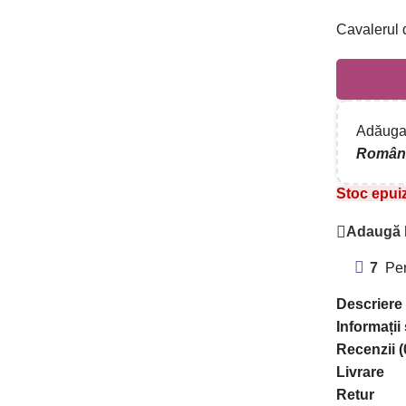
Cavalerul 
Adăugaț
Român
Stoc epui
Adaugă l
7
Per
Descriere
Informații
Recenzii (
Livrare
Retur