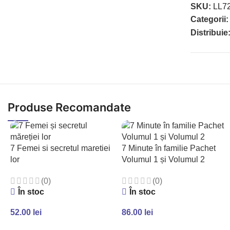
SKU:
LL7
Categorii:
Distribuie
Produse Recomandate
7 Femei si secretul maretiei
7 Minute în familie Pachet
lor
Volumul 1 și Volumul 2
(0)
(0)
În stoc
În stoc
52.00
lei
86.00
lei
ADAUGĂ ÎN COȘ
ADAUGĂ ÎN COȘ