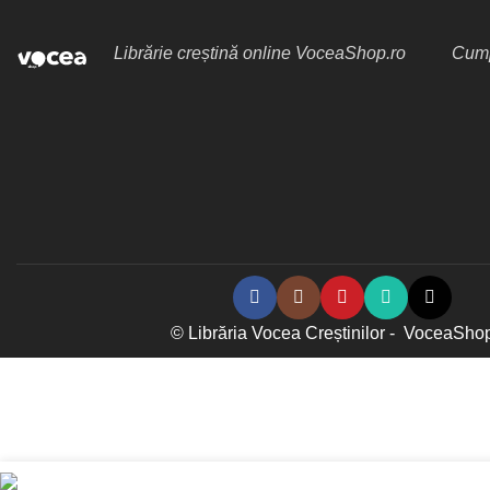
Librărie creștină online VoceaShop.ro
Cump
© Librăria Vocea Creștinilor - VoceaSho