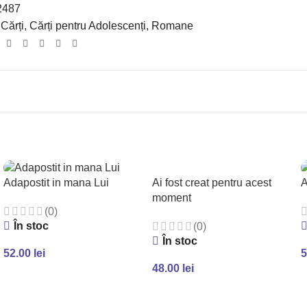
2487
Cărți
,
Cărți pentru Adolescenți
,
Romane
:
Ai fost creat pentru acest
Adapostit in mana Lui
A
moment
(0)
În stoc
(0)
În stoc
52.00
lei
5
48.00
lei
ADAUGĂ ÎN COȘ
ADAUGĂ ÎN COȘ