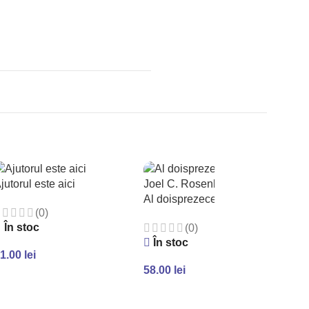
jutorul este aici
Al doisprezecelea Imam
(0)
În stoc
(0)
În stoc
1.00
lei
58.00
lei
ADAUGĂ ÎN COȘ
ADAUGĂ ÎN COȘ