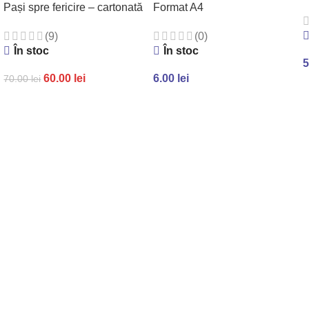
Pași spre fericire – cartonată
Format A4
(9)
(0)
În stoc
În stoc
5
60.00
lei
6.00
lei
70.00
lei
ADAUGĂ ÎN COȘ
ADAUGĂ ÎN COȘ