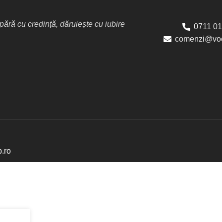
ără cu credință, dăruiește cu iubire
0711 01
comenzi@voc
p.ro