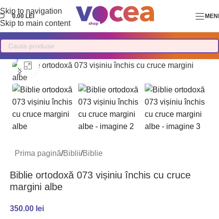
Skip to navigation
0.00
LEI
MEN
Skip to main content
Mărește imaginea
Prima pagină
/
Biblii
/
Biblie
Biblie ortodoxă 073 vișiniu închis cu cruce
margini albe
350.00
lei