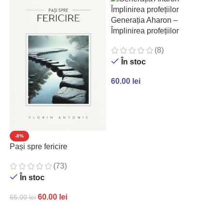
Generația Aharon –
Împlinirea profețiilor
(8)
În stoc
60.00
lei
ADAUGĂ ÎN COȘ
-8%
Pași spre fericire
P
c
(73)
În stoc
60.00
lei
65.00
lei
7
ADAUGĂ ÎN COȘ