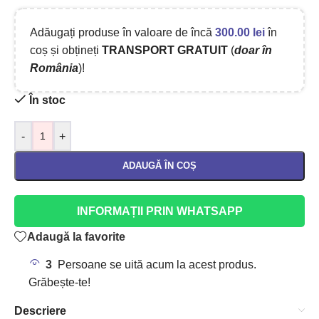
Adăugați produse în valoare de încă
300.00
lei
în
coș și obțineți
TRANSPORT GRATUIT
(
doar în
România
)!
În stoc
-
+
ADAUGĂ ÎN COȘ
INFORMAȚII PRIN WHATSAPP
Adaugă la favorite
3
Persoane se uită acum la acest produs.
Grăbește-te!
Descriere