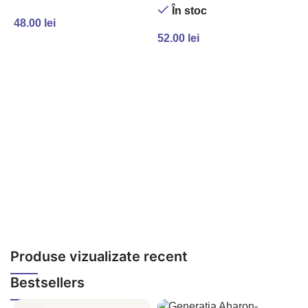
În stoc
48.00
lei
52.00
lei
ADAUGĂ ÎN COȘ
ADAUGĂ ÎN COȘ
A
V
4
Produse vizualizate recent
Bestsellers