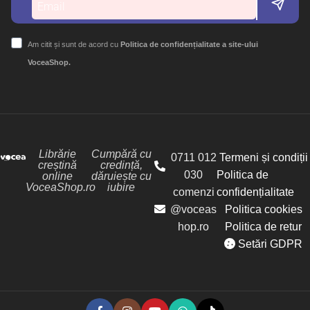
Am citit și sunt de acord cu
Politica de confidențialitate a site-ului
VoceaShop.
Librărie
Cumpără cu
0711 012
Termeni și condiții
creștină
credință,
030
Politica de
online
dăruiește cu
VoceaShop.ro
iubire
comenzi
confidențialitate
@voceas
Politica cookies
hop.ro
Politica de retur
Setări GDPR