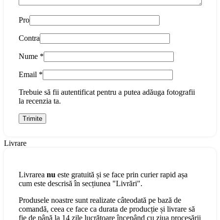
Pro
Contra
Nume
*
Email
*
Trebuie să fii autentificat pentru a putea adăuga fotografii
la recenzia ta.
Livrare
Livrarea
nu
este gratuită și se face prin curier rapid așa
cum este descrisă în secțiunea "Livrări".
Produsele noastre sunt realizate câteodată pe bază de
comandă, ceea ce face ca durata de producție și livrare să
fie de până la 14 zile lucrătoare începând cu ziua procesării