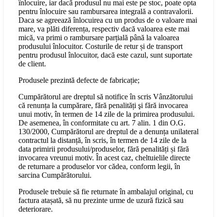
înlocuire, iar dacă produsul nu mai este pe stoc, poate opta
pentru înlocuire sau rambursarea integrală a contravalorii.
Daca se agreează înlocuirea cu un produs de o valoare mai
mare, va plăti diferența, respectiv dacă valoarea este mai
mică, va primi o rambursare parțială până la valoarea
produsului înlocuitor. Costurile de retur și de transport
pentru produsul înlocuitor, dacă este cazul, sunt suportate
de client.
Produsele prezintă defecte de fabricație;
Cumpărătorul are dreptul să notifice în scris Vânzătorului
că renunța la cumpărare, fără penalități şi fără invocarea
unui motiv, în termen de 14 zile de la primirea produsului.
De asemenea, în conformitate cu art. 7 alin. 1 din O.G.
130/2000, Cumpărătorul are dreptul de a denunța unilateral
contractul la distanță, în scris, în termen de 14 zile de la
data primirii produsului/produselor, fără penalități și fără
invocarea vreunui motiv. În acest caz, cheltuielile directe
de returnare a produselor vor cădea, conform legii, în
sarcina Cumpărătorului.
Produsele trebuie să fie returnate în ambalajul original, cu
factura atașată, să nu prezinte urme de uzură fizică sau
deteriorare.