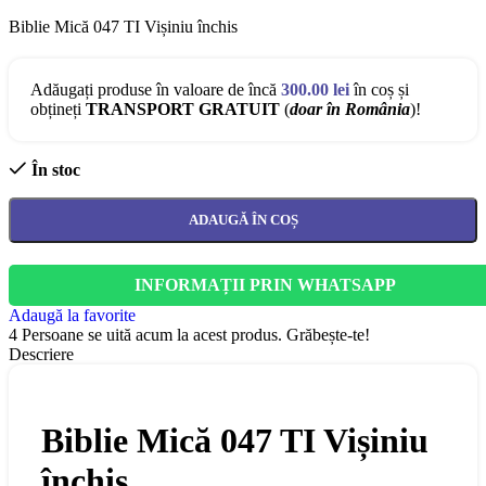
Biblie Mică 047 TI Vișiniu închis
Adăugați produse în valoare de încă
300.00
lei
în coș și
obțineți
TRANSPORT GRATUIT
(
doar în România
)!
În stoc
ADAUGĂ ÎN COȘ
INFORMAȚII PRIN WHATSAPP
Adaugă la favorite
4
Persoane se uită acum la acest produs. Grăbește-te!
Descriere
Biblie Mică 047 TI Vișiniu
închis