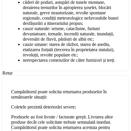
căderi de poduri, astupări de tunele montane,
deraierea trenurilor în apropierea șoselei, blocări
naturale, greve neautorizate, revolte spontane
regionale, condiții meteorologice nefavorabile bunei
desfășurări a itinerariului propus;
cauze naturale: seisme, cataclisme, furtuni
devastatoare, tornade, incendii naturale, inundații,
deversări de fluvii, părăsiri de albii etc;
cauze umane: starea de război, starea de asediu,
etatizarea forțată (trecerea în proprietatea statului),
revoluții, revolte populare etc;
nerespectarea comenzilor de către furnizori și terți.
Retur
Cumpărătorul poate solicita returnarea produselor în
următoarele situații:
Coletele prezintă deteriorări severe;
Produsele au fost livrate / facturate greșit. Livrarea altor
produse decât cele solicitate trebuie semnalată imediat.
Cumpărătorul poate solicita returnarea acestuia pentru