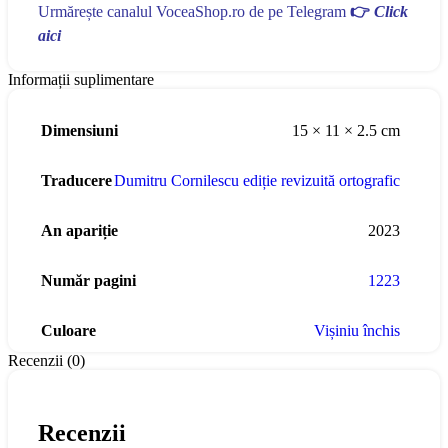
Urmărește canalul VoceaShop.ro de pe Telegram
👉
Click
aici
Informații suplimentare
Dimensiuni
15 × 11 × 2.5 cm
Traducere
Dumitru Cornilescu ediție revizuită ortografic
An apariție
2023
Număr pagini
1223
Culoare
Vișiniu închis
Recenzii (0)
Recenzii