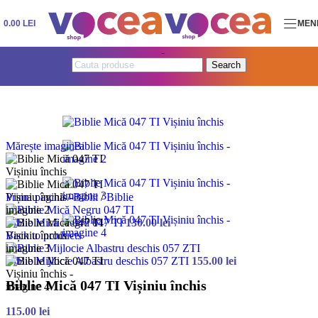
Skip to navigation
Skip to main content
0.00
LEI
MEN
Search
Mărește imaginea
Prima pagină
/
Biblii
/
Biblie
Biblie Mică Negru 047 TI
130.00
lei
Back to products
Biblie Mijlocie Albastru deschis 057 ZTI
155.00
lei
Biblie Mică 047 TI Vișiniu închis
115.00
lei