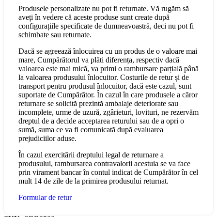
Produsele personalizate nu pot fi returnate. Vă rugăm să
aveți în vedere că aceste produse sunt create după
configurațiile specificate de dumneavoastră, deci nu pot fi
schimbate sau returnate.
Dacă se agreează înlocuirea cu un produs de o valoare mai
mare, Cumpărătorul va plăti diferența, respectiv dacă
valoarea este mai mică, va primi o rambursare parțială până
la valoarea produsului înlocuitor. Costurile de retur și de
transport pentru produsul înlocuitor, dacă este cazul, sunt
suportate de Cumpărător. În cazul în care produsele a căror
returnare se solicită prezintă ambalaje deteriorate sau
incomplete, urme de uzură, zgârieturi, lovituri, ne rezervăm
dreptul de a decide acceptarea returului sau de a opri o
sumă, suma ce va fi comunicată după evaluarea
prejudiciilor aduse.
În cazul exercitării dreptului legal de returnare a
produsului, rambursarea contravalorii acestuia se va face
prin virament bancar în contul indicat de Cumpărător în cel
mult 14 de zile de la primirea produsului returnat.
Formular de retur