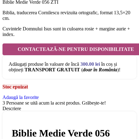
Biblie Medie Verde 056 ZTI
Biblia, traducerea Cornilescu revizuita ortografic, format 13,5×20
cm.
Cuvintele Domnului Isus sunt in culoarea rosie + margine aurie +
index.
CONTACTEAZĂ-NE PENTRU DISPONIBILITATE
Adăugați produse în valoare de încă
300.00
lei
în coș și
obțineți
TRANSPORT GRATUIT
(
doar în România
)!
Stoc epuizat
Adaugă la favorite
3
Persoane se uită acum la acest produs. Grăbește-te!
Descriere
Biblie Medie Verde 056