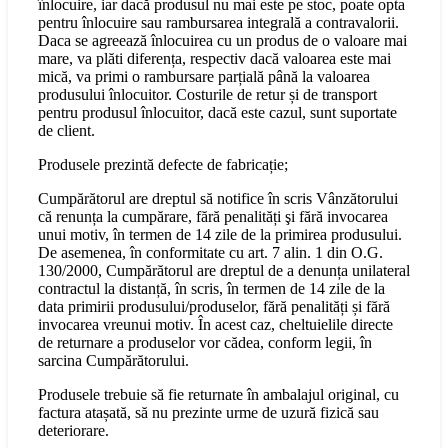
înlocuire, iar dacă produsul nu mai este pe stoc, poate opta
pentru înlocuire sau rambursarea integrală a contravalorii.
Daca se agreează înlocuirea cu un produs de o valoare mai
mare, va plăti diferența, respectiv dacă valoarea este mai
mică, va primi o rambursare parțială până la valoarea
produsului înlocuitor. Costurile de retur și de transport
pentru produsul înlocuitor, dacă este cazul, sunt suportate
de client.
Produsele prezintă defecte de fabricație;
Cumpărătorul are dreptul să notifice în scris Vânzătorului
că renunța la cumpărare, fără penalități şi fără invocarea
unui motiv, în termen de 14 zile de la primirea produsului.
De asemenea, în conformitate cu art. 7 alin. 1 din O.G.
130/2000, Cumpărătorul are dreptul de a denunța unilateral
contractul la distanță, în scris, în termen de 14 zile de la
data primirii produsului/produselor, fără penalități și fără
invocarea vreunui motiv. În acest caz, cheltuielile directe
de returnare a produselor vor cădea, conform legii, în
sarcina Cumpărătorului.
Produsele trebuie să fie returnate în ambalajul original, cu
factura atașată, să nu prezinte urme de uzură fizică sau
deteriorare.