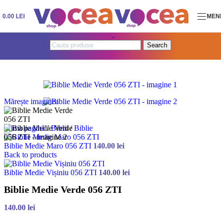
Skip to navigation
Skip to main content
0.00
LEI
MEN
Search
Mărește imaginea
Prima pagină
/
Biblii
/
Biblie
Biblie Medie Maro 056 ZTI
140.00
lei
Back to products
Biblie Medie Vișiniu 056 ZTI
140.00
lei
Biblie Medie Verde 056 ZTI
140.00
lei