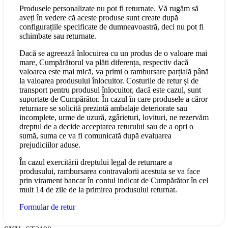
Produsele personalizate nu pot fi returnate. Vă rugăm să
aveți în vedere că aceste produse sunt create după
configurațiile specificate de dumneavoastră, deci nu pot fi
schimbate sau returnate.
Dacă se agreează înlocuirea cu un produs de o valoare mai
mare, Cumpărătorul va plăti diferența, respectiv dacă
valoarea este mai mică, va primi o rambursare parțială până
la valoarea produsului înlocuitor. Costurile de retur și de
transport pentru produsul înlocuitor, dacă este cazul, sunt
suportate de Cumpărător. În cazul în care produsele a căror
returnare se solicită prezintă ambalaje deteriorate sau
incomplete, urme de uzură, zgârieturi, lovituri, ne rezervăm
dreptul de a decide acceptarea returului sau de a opri o
sumă, suma ce va fi comunicată după evaluarea
prejudiciilor aduse.
În cazul exercitării dreptului legal de returnare a
produsului, rambursarea contravalorii acestuia se va face
prin virament bancar în contul indicat de Cumpărător în cel
mult 14 de zile de la primirea produsului returnat.
Formular de retur