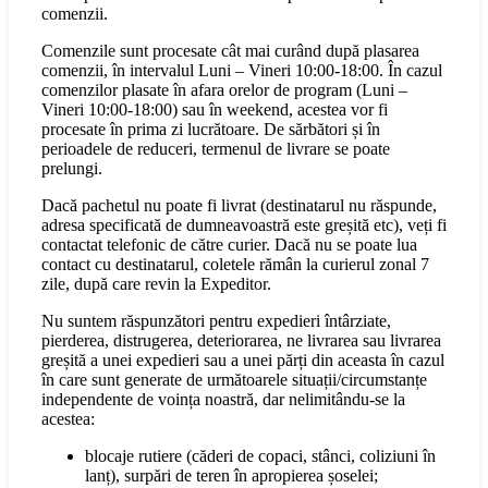
comenzii.
Comenzile sunt procesate cât mai curând după plasarea
comenzii, în intervalul Luni – Vineri 10:00-18:00. În cazul
comenzilor plasate în afara orelor de program (Luni –
Vineri 10:00-18:00) sau în weekend, acestea vor fi
procesate în prima zi lucrătoare. De sărbători și în
perioadele de reduceri, termenul de livrare se poate
prelungi.
Dacă pachetul nu poate fi livrat (destinatarul nu răspunde,
adresa specificată de dumneavoastră este greșită etc), veți fi
contactat telefonic de către curier. Dacă nu se poate lua
contact cu destinatarul, coletele rămân la curierul zonal 7
zile, după care revin la Expeditor.
Nu suntem răspunzători pentru expedieri întârziate,
pierderea, distrugerea, deteriorarea, ne livrarea sau livrarea
greșită a unei expedieri sau a unei părți din aceasta în cazul
în care sunt generate de următoarele situații/circumstanțe
independente de voința noastră, dar nelimitându-se la
acestea:
blocaje rutiere (căderi de copaci, stânci, coliziuni în
lanț), surpări de teren în apropierea șoselei;