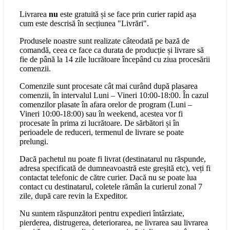
Livrarea
nu
este gratuită și se face prin curier rapid așa
cum este descrisă în secțiunea "Livrări".
Produsele noastre sunt realizate câteodată pe bază de
comandă, ceea ce face ca durata de producție și livrare să
fie de până la 14 zile lucrătoare începând cu ziua procesării
comenzii.
Comenzile sunt procesate cât mai curând după plasarea
comenzii, în intervalul Luni – Vineri 10:00-18:00. În cazul
comenzilor plasate în afara orelor de program (Luni –
Vineri 10:00-18:00) sau în weekend, acestea vor fi
procesate în prima zi lucrătoare. De sărbători și în
perioadele de reduceri, termenul de livrare se poate
prelungi.
Dacă pachetul nu poate fi livrat (destinatarul nu răspunde,
adresa specificată de dumneavoastră este greșită etc), veți fi
contactat telefonic de către curier. Dacă nu se poate lua
contact cu destinatarul, coletele rămân la curierul zonal 7
zile, după care revin la Expeditor.
Nu suntem răspunzători pentru expedieri întârziate,
pierderea, distrugerea, deteriorarea, ne livrarea sau livrarea