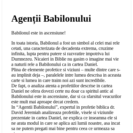
Agenții Babilonului
Babilonul este in ascensiune!
In toata istoria, Babilonul a fost un simbol al celei mai rele
cetati, una caracterizata de decadenta extrema, cruzime
infinita, lupta pentru putere si razvratire impotriva lui
Dumnezeu. Nicaieri in Biblie nu gasim o imagine mai vie
a naturii rele a Babilonului ca in cartea Daniel.
Plina de elemente profetice si viziuni – multe dintre care s-
au implinit deja –, paralelele intre lumea descrisa in aceasta
carte si lumea in care traim noi azi sunt incredibile.
De fapt, o analiza atenta a profetiilor descrise in cartea
Daniel ne ofera dovezi certe nu doar ca spiritul antic al
Babilonului este in ascensiune, dar si ca sfarsitul veacurilor
este mult mai aproape decat credem.
In “Agentii Babilonului”, expertul in profetie biblica dr.
David Jeremiah analizeaza profetiile, visele si viziunile
prezentate in cartea Daniel, ne explica ce inseamna ele si
ne arata modul in care se aplica azi lumii noastre, asa incat
sa ne putem pregati mai bine pentru ceea ce urmeaza sa