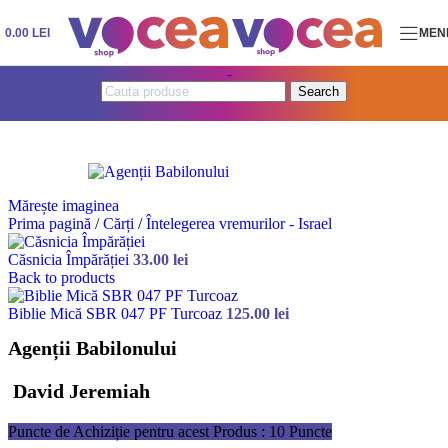
Skip to navigation
Skip to main content
0.00
LEI
MEN
Search
Mărește imaginea
Prima pagină
/
Cărți
/
Întelegerea vremurilor - Israel
Căsnicia Împărăției
33.00
lei
Back to products
Biblie Mică SBR 047 PF Turcoaz
125.00
lei
Agenții Babilonului
David Jeremiah
Puncte de Achiziție pentru acest Produs : 10 Puncte