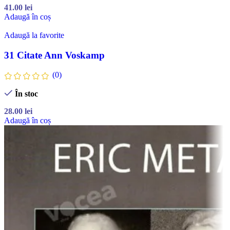
41.00
lei
Adaugă în coș
Adaugă la favorite
31 Citate Ann Voskamp
(0)
În stoc
28.00
lei
Adaugă în coș