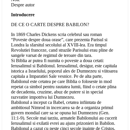
Despre autor
Introducere
DE CE O CARTE DESPRE BABILON?
In 1869 Charles Dickens scria celebrul sau roman
“Poveste despre doua orase”, care prezenta Parisul si
Londra la sfarsitul secolului al XVIII-lea. Era timpul
Revolutiei franceze, cand strazile Parisului erau pline de
sangele varsat de regimul de teroare din tara.
Si Biblia ar putea fi numita o poveste a doua cetati:
Ierusalimul si Babilonul. Ierusalimul, desigur, este capitala
istorica a Israelului, poporul ales de Dumnezeu si viitoarea
capitala a Imparatiei Sale vesnice. Pe de alta parte,
Babilonul este cetatea pe care Biblia o foloseste in mod
repetat ca simbol pentru rautatea lumii, fiind o cetate plina
de decadenta, cruzime, abuz de putere si in special
razvratire impotriva lui Dumnezeu.
Babilonul a inceput ca Babel, cetatea infiintata de
ambitiosul Nimrod in incercarea sa de a organiza primul
guvern mondial care sa se opuna lui Dumnezeu (Gen.
11:1-9). Secole mai tarziu, armatele Babilonului au cucerit
Ierusalimul si exilatii evrei au ajuns prizonieri in Babilon.
Babilonul a cazut cu peste cinci secole inainte de Cristos,