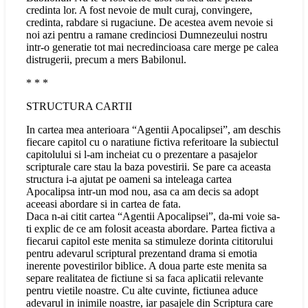
credinta lor. A fost nevoie de mult curaj, convingere,
credinta, rabdare si rugaciune. De acestea avem nevoie si
noi azi pentru a ramane credinciosi Dumnezeului nostru
intr-o generatie tot mai necredincioasa care merge pe calea
distrugerii, precum a mers Babilonul.
* * *
STRUCTURA CARTII
In cartea mea anterioara “Agentii Apocalipsei”, am deschis
fiecare capitol cu o naratiune fictiva referitoare la subiectul
capitolului si l-am incheiat cu o prezentare a pasajelor
scripturale care stau la baza povestirii. Se pare ca aceasta
structura i-a ajutat pe oameni sa inteleaga cartea
Apocalipsa intr-un mod nou, asa ca am decis sa adopt
aceeasi abordare si in cartea de fata.
Daca n-ai citit cartea “Agentii Apocalipsei”, da-mi voie sa-
ti explic de ce am folosit aceasta abordare. Partea fictiva a
fiecarui capitol este menita sa stimuleze dorinta cititorului
pentru adevarul scriptural prezentand drama si emotia
inerente povestirilor biblice. A doua parte este menita sa
separe realitatea de fictiune si sa faca aplicatii relevante
pentru vietile noastre. Cu alte cuvinte, fictiunea aduce
adevarul in inimile noastre, iar pasajele din Scriptura care