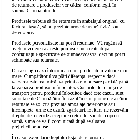
de returnare a produselor vor cădea, conform legii, în
sarcina Cumpărătorului.
Produsele trebuie să fie returnate în ambalajul original, cu
factura atașată, să nu prezinte urme de uzură fizică sau
deteriorare.
Produsele personalizate nu pot fi returnate. Vă rugăm să
aveți în vedere că aceste produse sunt create după
configurațiile specificate de dumneavoastră, deci nu pot fi
schimbate sau returnate.
Dacă se agreează înlocuirea cu un produs de o valoare mai
mare, Cumpărătorul va plăti diferența, respectiv dacă
valoarea este mai mică, va primi o rambursare parțială până
la valoarea produsului înlocuitor. Costurile de retur și de
transport pentru produsul înlocuitor, dacă este cazul, sunt
suportate de Cumpărător. În cazul în care produsele a căror
returnare se solicită prezintă ambalaje deteriorate sau
incomplete, urme de uzură, zgârieturi, lovituri, ne rezervăm
dreptul de a decide acceptarea returului sau de a opri o
sumă, suma ce va fi comunicată după evaluarea
prejudiciilor aduse.
În cazul exercitării dreptului legal de returnare a