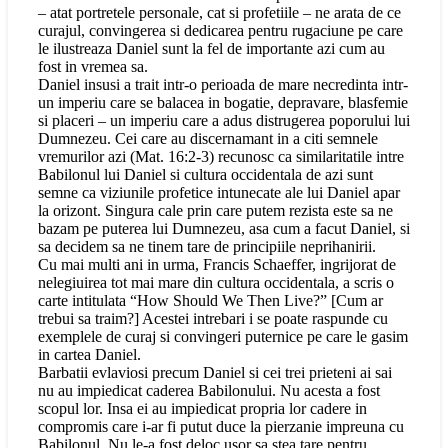
– atat portretele personale, cat si profetiile – ne arata de ce
curajul, convingerea si dedicarea pentru rugaciune pe care
le ilustreaza Daniel sunt la fel de importante azi cum au
fost in vremea sa.
Daniel insusi a trait intr-o perioada de mare necredinta intr-
un imperiu care se balacea in bogatie, depravare, blasfemie
si placeri – un imperiu care a adus distrugerea poporului lui
Dumnezeu. Cei care au discernamant in a citi semnele
vremurilor azi (Mat. 16:2-3) recunosc ca similaritatile intre
Babilonul lui Daniel si cultura occidentala de azi sunt
semne ca viziunile profetice intunecate ale lui Daniel apar
la orizont. Singura cale prin care putem rezista este sa ne
bazam pe puterea lui Dumnezeu, asa cum a facut Daniel, si
sa decidem sa ne tinem tare de principiile neprihanirii.
Cu mai multi ani in urma, Francis Schaeffer, ingrijorat de
nelegiuirea tot mai mare din cultura occidentala, a scris o
carte intitulata “How Should We Then Live?” [Cum ar
trebui sa traim?] Acestei intrebari i se poate raspunde cu
exemplele de curaj si convingeri puternice pe care le gasim
in cartea Daniel.
Barbatii evlaviosi precum Daniel si cei trei prieteni ai sai
nu au impiedicat caderea Babilonului. Nu acesta a fost
scopul lor. Insa ei au impiedicat propria lor cadere in
compromis care i-ar fi putut duce la pierzanie impreuna cu
Babilonul. Nu le-a fost deloc usor sa stea tare pentru