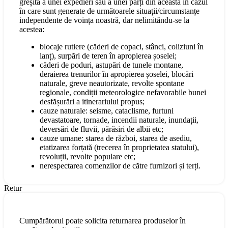
greșită a unei expedieri sau a unei părți din aceasta în cazul
în care sunt generate de următoarele situații/circumstanțe
independente de voința noastră, dar nelimitându-se la
acestea:
blocaje rutiere (căderi de copaci, stânci, coliziuni în
lanț), surpări de teren în apropierea șoselei;
căderi de poduri, astupări de tunele montane,
deraierea trenurilor în apropierea șoselei, blocări
naturale, greve neautorizate, revolte spontane
regionale, condiții meteorologice nefavorabile bunei
desfășurări a itinerariului propus;
cauze naturale: seisme, cataclisme, furtuni
devastatoare, tornade, incendii naturale, inundații,
deversări de fluvii, părăsiri de albii etc;
cauze umane: starea de război, starea de asediu,
etatizarea forțată (trecerea în proprietatea statului),
revoluții, revolte populare etc;
nerespectarea comenzilor de către furnizori și terți.
Retur
Cumpărătorul poate solicita returnarea produselor în