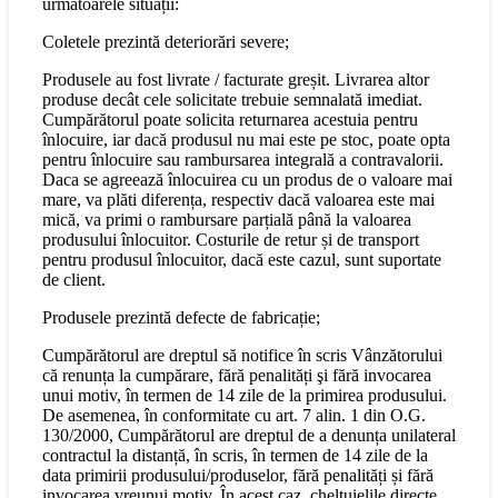
următoarele situații:
Coletele prezintă deteriorări severe;
Produsele au fost livrate / facturate greșit. Livrarea altor
produse decât cele solicitate trebuie semnalată imediat.
Cumpărătorul poate solicita returnarea acestuia pentru
înlocuire, iar dacă produsul nu mai este pe stoc, poate opta
pentru înlocuire sau rambursarea integrală a contravalorii.
Daca se agreează înlocuirea cu un produs de o valoare mai
mare, va plăti diferența, respectiv dacă valoarea este mai
mică, va primi o rambursare parțială până la valoarea
produsului înlocuitor. Costurile de retur și de transport
pentru produsul înlocuitor, dacă este cazul, sunt suportate
de client.
Produsele prezintă defecte de fabricație;
Cumpărătorul are dreptul să notifice în scris Vânzătorului
că renunța la cumpărare, fără penalități şi fără invocarea
unui motiv, în termen de 14 zile de la primirea produsului.
De asemenea, în conformitate cu art. 7 alin. 1 din O.G.
130/2000, Cumpărătorul are dreptul de a denunța unilateral
contractul la distanță, în scris, în termen de 14 zile de la
data primirii produsului/produselor, fără penalități și fără
invocarea vreunui motiv. În acest caz, cheltuielile directe