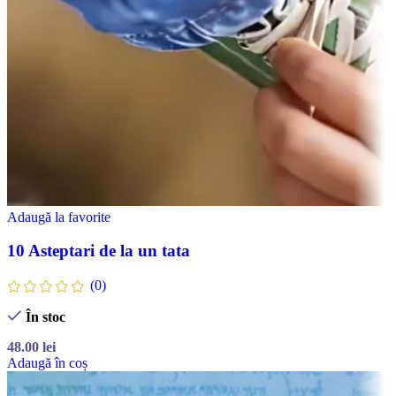
Adaugă la favorite
10 Asteptari de la un tata
(0)
În stoc
48.00
lei
Adaugă în coș