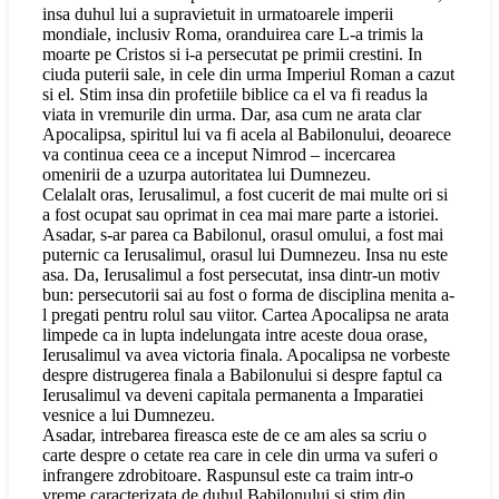
insa duhul lui a supravietuit in urmatoarele imperii
mondiale, inclusiv Roma, oranduirea care L-a trimis la
moarte pe Cristos si i-a persecutat pe primii crestini. In
ciuda puterii sale, in cele din urma Imperiul Roman a cazut
si el. Stim insa din profetiile biblice ca el va fi readus la
viata in vremurile din urma. Dar, asa cum ne arata clar
Apocalipsa, spiritul lui va fi acela al Babilonului, deoarece
va continua ceea ce a inceput Nimrod – incercarea
omenirii de a uzurpa autoritatea lui Dumnezeu.
Celalalt oras, Ierusalimul, a fost cucerit de mai multe ori si
a fost ocupat sau oprimat in cea mai mare parte a istoriei.
Asadar, s-ar parea ca Babilonul, orasul omului, a fost mai
puternic ca Ierusalimul, orasul lui Dumnezeu. Insa nu este
asa. Da, Ierusalimul a fost persecutat, insa dintr-un motiv
bun: persecutorii sai au fost o forma de disciplina menita a-
l pregati pentru rolul sau viitor. Cartea Apocalipsa ne arata
limpede ca in lupta indelungata intre aceste doua orase,
Ierusalimul va avea victoria finala. Apocalipsa ne vorbeste
despre distrugerea finala a Babilonului si despre faptul ca
Ierusalimul va deveni capitala permanenta a Imparatiei
vesnice a lui Dumnezeu.
Asadar, intrebarea fireasca este de ce am ales sa scriu o
carte despre o cetate rea care in cele din urma va suferi o
infrangere zdrobitoare. Raspunsul este ca traim intr-o
vreme caracterizata de duhul Babilonului si stim din