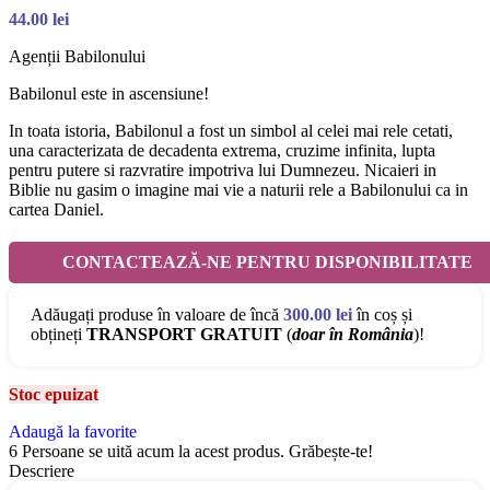
44.00
lei
Agenții Babilonului
Babilonul este in ascensiune!
In toata istoria, Babilonul a fost un simbol al celei mai rele cetati,
una caracterizata de decadenta extrema, cruzime infinita, lupta
pentru putere si razvratire impotriva lui Dumnezeu. Nicaieri in
Biblie nu gasim o imagine mai vie a naturii rele a Babilonului ca in
cartea Daniel.
CONTACTEAZĂ-NE PENTRU DISPONIBILITATE
Adăugați produse în valoare de încă
300.00
lei
în coș și
obțineți
TRANSPORT GRATUIT
(
doar în România
)!
Stoc epuizat
Adaugă la favorite
6
Persoane se uită acum la acest produs. Grăbește-te!
Descriere