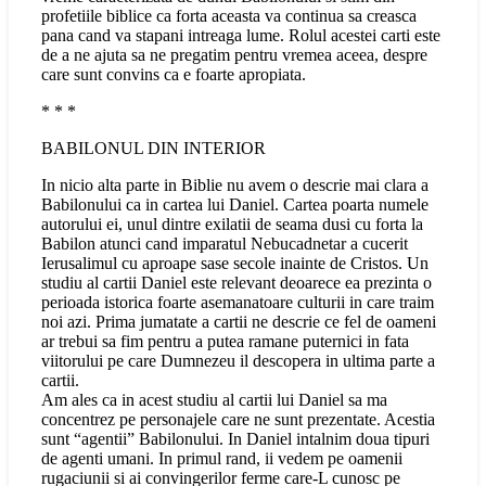
profetiile biblice ca forta aceasta va continua sa creasca
pana cand va stapani intreaga lume. Rolul acestei carti este
de a ne ajuta sa ne pregatim pentru vremea aceea, despre
care sunt convins ca e foarte apropiata.
* * *
BABILONUL DIN INTERIOR
In nicio alta parte in Biblie nu avem o descrie mai clara a
Babilonului ca in cartea lui Daniel. Cartea poarta numele
autorului ei, unul dintre exilatii de seama dusi cu forta la
Babilon atunci cand imparatul Nebucadnetar a cucerit
Ierusalimul cu aproape sase secole inainte de Cristos. Un
studiu al cartii Daniel este relevant deoarece ea prezinta o
perioada istorica foarte asemanatoare culturii in care traim
noi azi. Prima jumatate a cartii ne descrie ce fel de oameni
ar trebui sa fim pentru a putea ramane puternici in fata
viitorului pe care Dumnezeu il descopera in ultima parte a
cartii.
Am ales ca in acest studiu al cartii lui Daniel sa ma
concentrez pe personajele care ne sunt prezentate. Acestia
sunt “agentii” Babilonului. In Daniel intalnim doua tipuri
de agenti umani. In primul rand, ii vedem pe oamenii
rugaciunii si ai convingerilor ferme care-L cunosc pe