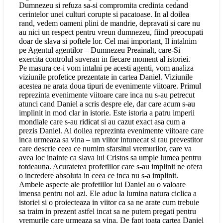
Dumnezeu si refuza sa-si compromita credinta cedand
cerintelor unei culturi corupte si pacatoase. In al doilea
rand, vedem oameni plini de mandrie, depravati si care nu
au nici un respect pentru vreun dumnezeu, fiind preocupati
doar de slava si poftele lor. Cel mai important, Il intalnim
pe Agentul agentilor – Dumnezeu Preainalt, care-Si
exercita controlul suveran in fiecare moment al istoriei.
Pe masura ce-i vom intalni pe acesti agenti, vom analiza
viziunile profetice prezentate in cartea Daniel. Viziunile
acestea ne arata doua tipuri de evenimente viitoare. Primul
reprezinta evenimente viitoare care inca nu s-au petrecut
atunci cand Daniel a scris despre ele, dar care acum s-au
implinit in mod clar in istorie. Este istoria a patru imperii
mondiale care s-au ridicat si au cazut exact asa cum a
prezis Daniel. Al doilea reprezinta evenimente viitoare care
inca urmeaza sa vina – un viitor intunecat si rau prevestitor
care descrie ceea ce numim sfarsitul vremurilor, care va
avea loc inainte ca slava lui Cristos sa umple lumea pentru
totdeauna. Acuratetea profetiilor care s-au implinit ne ofera
o incredere absoluta in ceea ce inca nu s-a implinit.
Ambele aspecte ale profetiilor lui Daniel au o valoare
imensa pentru noi azi. Ele aduc la lumina natura ciclica a
istoriei si o proiecteaza in viitor ca sa ne arate cum trebuie
sa traim in prezent astfel incat sa ne putem pregati pentru
vremurile care urmeaza sa vina. De fapt toata cartea Daniel