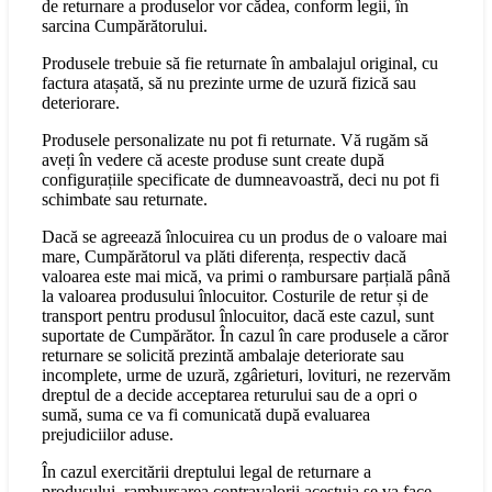
de returnare a produselor vor cădea, conform legii, în
sarcina Cumpărătorului.
Produsele trebuie să fie returnate în ambalajul original, cu
factura atașată, să nu prezinte urme de uzură fizică sau
deteriorare.
Produsele personalizate nu pot fi returnate. Vă rugăm să
aveți în vedere că aceste produse sunt create după
configurațiile specificate de dumneavoastră, deci nu pot fi
schimbate sau returnate.
Dacă se agreează înlocuirea cu un produs de o valoare mai
mare, Cumpărătorul va plăti diferența, respectiv dacă
valoarea este mai mică, va primi o rambursare parțială până
la valoarea produsului înlocuitor. Costurile de retur și de
transport pentru produsul înlocuitor, dacă este cazul, sunt
suportate de Cumpărător. În cazul în care produsele a căror
returnare se solicită prezintă ambalaje deteriorate sau
incomplete, urme de uzură, zgârieturi, lovituri, ne rezervăm
dreptul de a decide acceptarea returului sau de a opri o
sumă, suma ce va fi comunicată după evaluarea
prejudiciilor aduse.
În cazul exercitării dreptului legal de returnare a
produsului, rambursarea contravalorii acestuia se va face