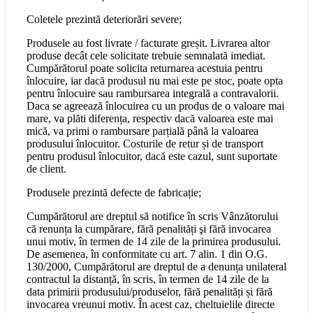
Coletele prezintă deteriorări severe;
Produsele au fost livrate / facturate greșit. Livrarea altor
produse decât cele solicitate trebuie semnalată imediat.
Cumpărătorul poate solicita returnarea acestuia pentru
înlocuire, iar dacă produsul nu mai este pe stoc, poate opta
pentru înlocuire sau rambursarea integrală a contravalorii.
Daca se agreează înlocuirea cu un produs de o valoare mai
mare, va plăti diferența, respectiv dacă valoarea este mai
mică, va primi o rambursare parțială până la valoarea
produsului înlocuitor. Costurile de retur și de transport
pentru produsul înlocuitor, dacă este cazul, sunt suportate
de client.
Produsele prezintă defecte de fabricație;
Cumpărătorul are dreptul să notifice în scris Vânzătorului
că renunța la cumpărare, fără penalități şi fără invocarea
unui motiv, în termen de 14 zile de la primirea produsului.
De asemenea, în conformitate cu art. 7 alin. 1 din O.G.
130/2000, Cumpărătorul are dreptul de a denunța unilateral
contractul la distanță, în scris, în termen de 14 zile de la
data primirii produsului/produselor, fără penalități și fără
invocarea vreunui motiv. În acest caz, cheltuielile directe