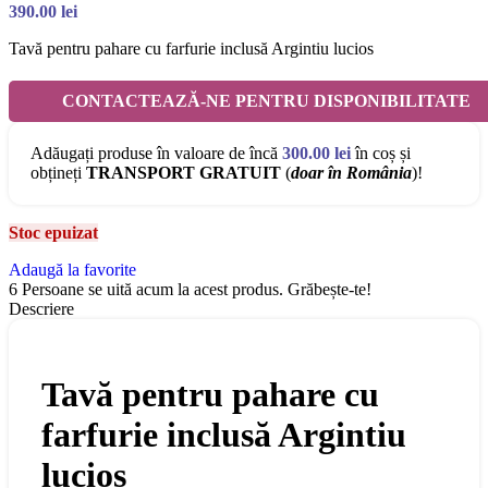
390.00
lei
Tavă pentru pahare cu farfurie inclusă Argintiu lucios
CONTACTEAZĂ-NE PENTRU DISPONIBILITATE
Adăugați produse în valoare de încă
300.00
lei
în coș și
obțineți
TRANSPORT GRATUIT
(
doar în România
)!
Stoc epuizat
Adaugă la favorite
6
Persoane se uită acum la acest produs. Grăbește-te!
Descriere
Tavă pentru pahare cu
farfurie inclusă Argintiu
lucios