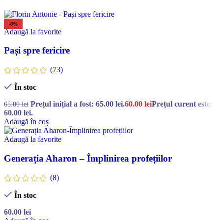
-8%
Adaugă la favorite
Pași spre fericire
(73)
În stoc
Prețul inițial a fost: 65.00 lei.
60.00
lei
Prețul curent este:
65.00
lei
60.00 lei.
Adaugă în coș
Adaugă la favorite
Generația Aharon – Împlinirea profețiilor
(8)
În stoc
60.00
lei