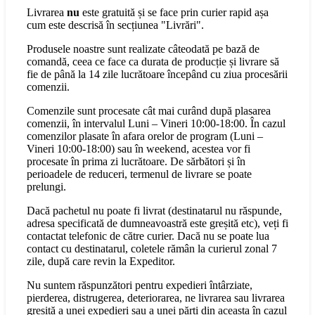
Livrarea
nu
este gratuită și se face prin curier rapid așa
cum este descrisă în secțiunea "Livrări".
Produsele noastre sunt realizate câteodată pe bază de
comandă, ceea ce face ca durata de producție și livrare să
fie de până la 14 zile lucrătoare începând cu ziua procesării
comenzii.
Comenzile sunt procesate cât mai curând după plasarea
comenzii, în intervalul Luni – Vineri 10:00-18:00. În cazul
comenzilor plasate în afara orelor de program (Luni –
Vineri 10:00-18:00) sau în weekend, acestea vor fi
procesate în prima zi lucrătoare. De sărbători și în
perioadele de reduceri, termenul de livrare se poate
prelungi.
Dacă pachetul nu poate fi livrat (destinatarul nu răspunde,
adresa specificată de dumneavoastră este greșită etc), veți fi
contactat telefonic de către curier. Dacă nu se poate lua
contact cu destinatarul, coletele rămân la curierul zonal 7
zile, după care revin la Expeditor.
Nu suntem răspunzători pentru expedieri întârziate,
pierderea, distrugerea, deteriorarea, ne livrarea sau livrarea
greșită a unei expedieri sau a unei părți din aceasta în cazul