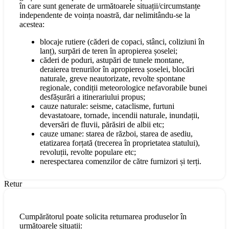
în care sunt generate de următoarele situații/circumstanțe
independente de voința noastră, dar nelimitându-se la
acestea:
blocaje rutiere (căderi de copaci, stânci, coliziuni în
lanț), surpări de teren în apropierea șoselei;
căderi de poduri, astupări de tunele montane,
deraierea trenurilor în apropierea șoselei, blocări
naturale, greve neautorizate, revolte spontane
regionale, condiții meteorologice nefavorabile bunei
desfășurări a itinerariului propus;
cauze naturale: seisme, cataclisme, furtuni
devastatoare, tornade, incendii naturale, inundații,
deversări de fluvii, părăsiri de albii etc;
cauze umane: starea de război, starea de asediu,
etatizarea forțată (trecerea în proprietatea statului),
revoluții, revolte populare etc;
nerespectarea comenzilor de către furnizori și terți.
Retur
Cumpărătorul poate solicita returnarea produselor în
următoarele situații: