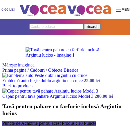
Skip to navigation
Skip to main content
0.00
LEI
MEN
Search
Mărește imaginea
Prima pagină
/
Cadouri
/
Obiecte Biserica
Emblemă auto Pește dublu argintiu cu cruce
25.00
lei
Back to products
Capac pentru tavă pahare Argintiu lucios Model 3
200.00
lei
Tavă pentru pahare cu farfurie inclusă Argintiu
lucios
Puncte de Achiziție pentru acest Produs : 10 Puncte