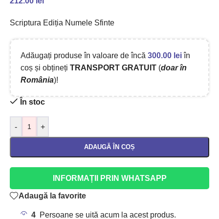
212.00
lei
Scriptura Ediția Numele Sfinte
Adăugați produse în valoare de încă
300.00
lei
în
coș și obțineți
TRANSPORT GRATUIT
(
doar în
România
)!
În stoc
-
+
ADAUGĂ ÎN COȘ
INFORMAȚII PRIN WHATSAPP
Adaugă la favorite
4
Persoane se uită acum la acest produs.