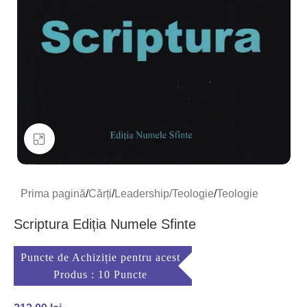
Mărește imaginea
Prima pagină
/
Cărți
/
Leadership/Teologie
/
Teologie
Scriptura Ediția Numele Sfinte
Puncte de Achiziție pentru acest
Produs : 10 Puncte