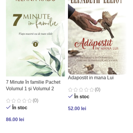
A
Adapostit in mana Lui
7 Minute în familie Pachet
m
Volumul 1 și Volumul 2
(0)
În stoc
(0)
În stoc
52.00
lei
4
ADAUGĂ ÎN COȘ
86.00
lei
ADAUGĂ ÎN COȘ