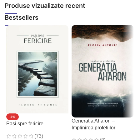
Produse vizualizate recent
Bestsellers
-8%
Generația Aharon –
Pași spre fericire
P
Împlinirea profețiilor
c
(73)