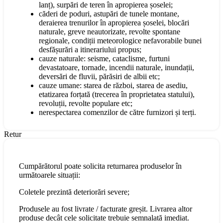
lanț), surpări de teren în apropierea șoselei;
căderi de poduri, astupări de tunele montane,
deraierea trenurilor în apropierea șoselei, blocări
naturale, greve neautorizate, revolte spontane
regionale, condiții meteorologice nefavorabile bunei
desfășurări a itinerariului propus;
cauze naturale: seisme, cataclisme, furtuni
devastatoare, tornade, incendii naturale, inundații,
deversări de fluvii, părăsiri de albii etc;
cauze umane: starea de război, starea de asediu,
etatizarea forțată (trecerea în proprietatea statului),
revoluții, revolte populare etc;
nerespectarea comenzilor de către furnizori și terți.
Retur
Cumpărătorul poate solicita returnarea produselor în
următoarele situații:
Coletele prezintă deteriorări severe;
Produsele au fost livrate / facturate greșit. Livrarea altor
produse decât cele solicitate trebuie semnalată imediat.