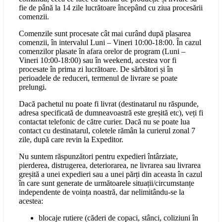
fie de până la 14 zile lucrătoare începând cu ziua procesării
comenzii.
Comenzile sunt procesate cât mai curând după plasarea
comenzii, în intervalul Luni – Vineri 10:00-18:00. În cazul
comenzilor plasate în afara orelor de program (Luni –
Vineri 10:00-18:00) sau în weekend, acestea vor fi
procesate în prima zi lucrătoare. De sărbători și în
perioadele de reduceri, termenul de livrare se poate
prelungi.
Dacă pachetul nu poate fi livrat (destinatarul nu răspunde,
adresa specificată de dumneavoastră este greșită etc), veți fi
contactat telefonic de către curier. Dacă nu se poate lua
contact cu destinatarul, coletele rămân la curierul zonal 7
zile, după care revin la Expeditor.
Nu suntem răspunzători pentru expedieri întârziate,
pierderea, distrugerea, deteriorarea, ne livrarea sau livrarea
greșită a unei expedieri sau a unei părți din aceasta în cazul
în care sunt generate de următoarele situații/circumstanțe
independente de voința noastră, dar nelimitându-se la
acestea:
blocaje rutiere (căderi de copaci, stânci, coliziuni în