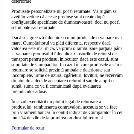
deteriorare.
Produsele personalizate nu pot fi returnate. Vă rugăm să
aveți în vedere că aceste produse sunt create după
configurațiile specificate de dumneavoastră, deci nu pot fi
schimbate sau returnate.
Dacă se agreează înlocuirea cu un produs de o valoare mai
mare, Cumpărătorul va plăti diferența, respectiv dacă
valoarea este mai mică, va primi o rambursare parțială până
la valoarea produsului înlocuitor. Costurile de retur și de
transport pentru produsul înlocuitor, dacă este cazul, sunt
suportate de Cumpărător. În cazul în care produsele a căror
returnare se solicită prezintă ambalaje deteriorate sau
incomplete, urme de uzură, zgârieturi, lovituri, ne rezervăm
dreptul de a decide acceptarea returului sau de a opri o
sumă, suma ce va fi comunicată după evaluarea
prejudiciilor aduse.
În cazul exercitării dreptului legal de returnare a
produsului, rambursarea contravalorii acestuia se va face
prin virament bancar în contul indicat de Cumpărător în cel
mult 14 de zile de la primirea produsului returnat.
Formular de retur