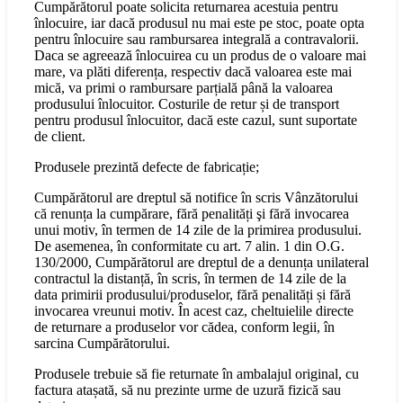
Cumpărătorul poate solicita returnarea acestuia pentru
înlocuire, iar dacă produsul nu mai este pe stoc, poate opta
pentru înlocuire sau rambursarea integrală a contravalorii.
Daca se agreează înlocuirea cu un produs de o valoare mai
mare, va plăti diferența, respectiv dacă valoarea este mai
mică, va primi o rambursare parțială până la valoarea
produsului înlocuitor. Costurile de retur și de transport
pentru produsul înlocuitor, dacă este cazul, sunt suportate
de client.
Produsele prezintă defecte de fabricație;
Cumpărătorul are dreptul să notifice în scris Vânzătorului
că renunța la cumpărare, fără penalități şi fără invocarea
unui motiv, în termen de 14 zile de la primirea produsului.
De asemenea, în conformitate cu art. 7 alin. 1 din O.G.
130/2000, Cumpărătorul are dreptul de a denunța unilateral
contractul la distanță, în scris, în termen de 14 zile de la
data primirii produsului/produselor, fără penalități și fără
invocarea vreunui motiv. În acest caz, cheltuielile directe
de returnare a produselor vor cădea, conform legii, în
sarcina Cumpărătorului.
Produsele trebuie să fie returnate în ambalajul original, cu
factura atașată, să nu prezinte urme de uzură fizică sau