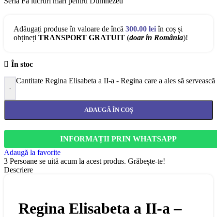
Seria Fă lucruri mari pentru Dumnezeu
Adăugați produse în valoare de încă
300.00
lei
în coș și
obțineți
TRANSPORT GRATUIT
(
doar în România
)!
În stoc
Cantitate Regina Elisabeta a II-a - Regina care a ales să serveas
-
ADAUGĂ ÎN COȘ
INFORMAȚII PRIN WHATSAPP
Adaugă la favorite
3
Persoane se uită acum la acest produs. Grăbește-te!
Descriere
Regina Elisabeta a II-a –