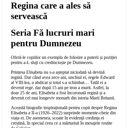
Regina care a ales să
servească
Seria Fă lucruri mari
pentru Dumnezeu
Oferă-le copiilor un exemplu de folosire a puterii și poziției
pentru a-L sluji cu credincioșie pe Dumnezeu.
Prințesa Elisabeta nu s-a așteptat niciodată să devină
regină. Dar când avea zece ani, unchiul ei, regele Edward
al VIII-lea, a abdicat și totul s-a schimbat… Tatăl ei a
devenit rege, dar după 15 ani pe tron a murit. Astfel, la
doar 25 de ani, Elisabeta a fost încoronată regină și a
devenit cel mai longeviv monarh din istoria Marii Britanii.
Această biografie inspirațională pentru copii despre Regina
Elisabeta a II-a (1926–2022) surprinde momente-cheie din
viața ei. De asemenea, scoate în evidență credința ei
creștină, în special ceea ce a mărturisit în mesajele rostite