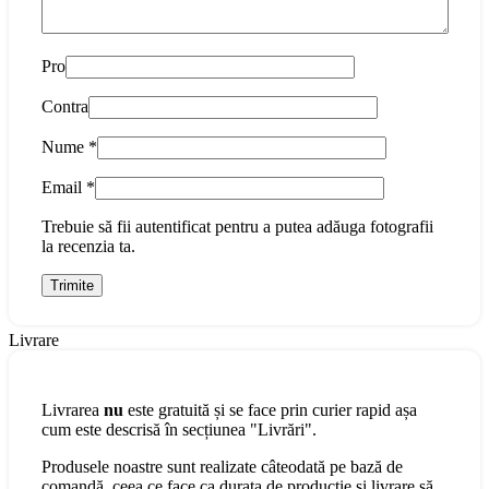
Pro
Contra
Nume
*
Email
*
Trebuie să fii autentificat pentru a putea adăuga fotografii
la recenzia ta.
Livrare
Livrarea
nu
este gratuită și se face prin curier rapid așa
cum este descrisă în secțiunea "Livrări".
Produsele noastre sunt realizate câteodată pe bază de
comandă, ceea ce face ca durata de producție și livrare să