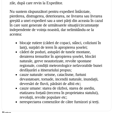
zile, după care revin la Expeditor.
Nu suntem răspunzători pentru expedieri întârziate,
pierderea, distrugerea, deteriorarea, ne livrarea sau livrarea
greșită a unei expedieri sau a unei părți din aceasta în cazul
în care sunt generate de următoarele situații/circumstanțe
independente de voința noastră, dar nelimitându-se la
acestea:
blocaje rutiere (căderi de copaci, stânci, coliziuni în
lanț), surpări de teren în apropierea șoselei;
căderi de poduri, astupări de tunele montane,
deraierea trenurilor în apropierea șoselei, blocări
naturale, greve neautorizate, revolte spontane
regionale, condiții meteorologice nefavorabile bunei
desfășurări a itinerariului propus;
cauze naturale: seisme, cataclisme, furtuni
devastatoare, tornade, incendii naturale, inundații,
deversări de fluvii, părăsiri de albii etc;
cauze umane: starea de război, starea de asediu,
etatizarea forțată (trecerea în proprietatea statului),
revoluții, revolte populare etc;
nerespectarea comenzilor de către furnizori și terți.
Retur