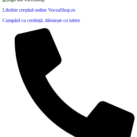
Librărie creștină online VoceaShop.ro
Cumpără cu credință, dăruiește cu iubire