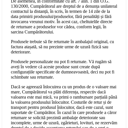
De asemenea, în conformitate cu art. 7 alin. 1 din O.G.
130/2000, Cumpărătorul are dreptul de a denunța unilateral
contractul la distanță, în scris, în termen de 14 zile de la
data primirii produsului/produselor, fără penalități și fără
invocarea vreunui motiv. În acest caz, cheltuielile directe
de returnare a produselor vor cădea, conform legii, în
sarcina Cumpărătorului.
Produsele trebuie să fie returnate în ambalajul original, cu
factura atașată, să nu prezinte urme de uzură fizică sau
deteriorare.
Produsele personalizate nu pot fi returnate. Vă rugăm să
aveți în vedere că aceste produse sunt create după
configurațiile specificate de dumneavoastră, deci nu pot fi
schimbate sau returnate.
Dacă se agreează înlocuirea cu un produs de o valoare mai
mare, Cumpărătorul va plăti diferența, respectiv dacă
valoarea este mai mică, va primi o rambursare parțială până
la valoarea produsului înlocuitor. Costurile de retur și de
transport pentru produsul înlocuitor, dacă este cazul, sunt
suportate de Cumpărător. În cazul în care produsele a căror
returnare se solicită prezintă ambalaje deteriorate sau
incomplete, urme de uzură, zgârieturi, lovituri, ne rezervăm
dreptul de a decide acceptarea returului sau de a opri o