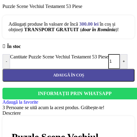
Puzzle Scene Vechiul Testament 53 Piese
Adăugați produse în valoare de încă
300.00
lei
în coș și
obțineți
TRANSPORT GRATUIT
(
doar în România
)!
În stoc
Cantitate Puzzle Scene Vechiul Testament 53 Piese
-
+
ADAUGĂ ÎN COȘ
INFORMAȚII PRIN WHATSAPP
Adaugă la favorite
3
Persoane se uită acum la acest produs. Grăbește-te!
Descriere