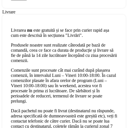
Livrare
Livrarea
nu
este gratuită și se face prin curier rapid așa
cum este descrisă în secțiunea "Livrări".
Produsele noastre sunt realizate câteodată pe bază de
comandă, ceea ce face ca durata de producție și livrare să
fie de până la 14 zile lucrătoare începând cu ziua procesării
comenzii.
Comenzile sunt procesate cât mai curând după plasarea
comenzii, în intervalul Luni – Vineri 10:00-18:00. În cazul
comenzilor plasate în afara orelor de program (Luni –
Vineri 10:00-18:00) sau în weekend, acestea vor fi
procesate în prima zi lucrătoare. De sărbători și în
perioadele de reduceri, termenul de livrare se poate
prelungi.
Dacă pachetul nu poate fi livrat (destinatarul nu răspunde,
adresa specificată de dumneavoastră este greșită etc), veți fi
contactat telefonic de către curier. Dacă nu se poate lua
contact cu destinatarul, coletele rămân la curierul zonal 7