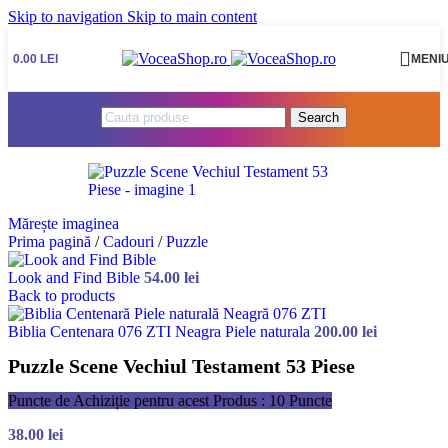
Skip to navigation
Skip to main content
0.00
LEI
MENI
Search
Mărește imaginea
Prima pagină
/
Cadouri
/
Puzzle
Look and Find Bible
54.00
lei
Back to products
Biblia Centenara 076 ZTI Neagra Piele naturala
200.00
lei
Puzzle Scene Vechiul Testament 53 Piese
Puncte de Achiziție pentru acest Produs : 10 Puncte
38.00
lei