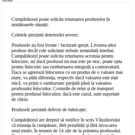
Cumpărătorul poate solicita returnarea produselor în
următoarele situații:
Coletele prezintă deteriorări severe;
Produsele au fost livrate / facturate greșit. Livrarea altor
produse decât cele solicitate trebuie semnalată imediat.
Cumpărătorul poate solicita returnarea acestuia pentru
înlocuire, iar dacă produsul nu mai este pe stoc, poate opta
pentru înlocuire sau rambursarea integrală a contravalorii.
Daca se agreează înlocuirea cu un produs de o valoare mai
mare, va plăti diferența, respectiv dacă valoarea este mai
mică, va primi o rambursare parțială până la valoarea
produsului înlocuitor. Costurile de retur și de transport
pentru produsul înlocuitor, dacă este cazul, sunt suportate
de client.
Produsele prezintă defecte de fabricație;
Cumpărătorul are dreptul să notifice în scris Vânzătorului
că renunța la cumpărare, fără penalități şi fără invocarea
unui motiv, în termen de 14 zile de la primirea produsului.