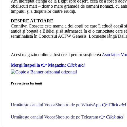
Am îndreptat atenția de la Egipt spre deșert, ceea ce a fost o ade
obeliscuri mari – doar o mare grămadă de oameni nomazi, cu anima
timpului și a disputelor dintre erudiți.
DESPRE AUTOARE
Connilyn Cossette este mama a doi copii pe care îi educă acasă și e
antică și bogată a Bibliei și să stârnească în ei o curiozitate car
semifinalistă în Concursul ACFW Genesis. Locuiește lângă Dalla
Acest magazin online a fost creat pentru susținerea
Asociației Voc
Mergi înapoi la 👉 Magazin:
Click aici
Prevestirea furtunii
Urmărește canalul VoceaShop.ro de pe WhatsApp
👉
Click aici
Urmărește canalul VoceaShop.ro de pe Telegram
👉
Click aici