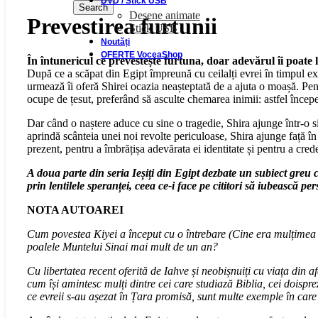
DVD / Stick USB
Search
Desene animate
Prevestirea furtunii
Stick USB
Noutăți
OFERTE VoceaShop
În întunericul ce prevestește furtuna, doar adevărul îi poate 
După ce a scăpat din Egipt împreună cu ceilalți evrei în timpul ex
urmează îi oferă Shirei ocazia neașteptată de a ajuta o moașă. Pent
ocupe de țesut, preferând să asculte chemarea inimii: astfel începe
Dar când o naștere aduce cu sine o tragedie, Shira ajunge într-o situ
aprindă scânteia unei noi revolte periculoase, Shira ajunge față în
prezent, pentru a îmbrățișa adevărata ei identitate și pentru a crede
A doua parte din seria Ieșiți din Egipt dezbate un subiect greu ca
prin lentilele speranței, ceea ce-i face pe cititori să iubească p
NOTA AUTOAREI
Cum povestea Kiyei a început cu o întrebare (Cine era mulțimea ace
poalele Muntelui Sinai mai mult de un an?
Cu libertatea recent oferită de Iahve și neobișnuiți cu viața din a
cum își amintesc mulți dintre cei care studiază Biblia, cei doispreze
ce evreii s-au așezat în Țara promisă, sunt multe exemple în care s