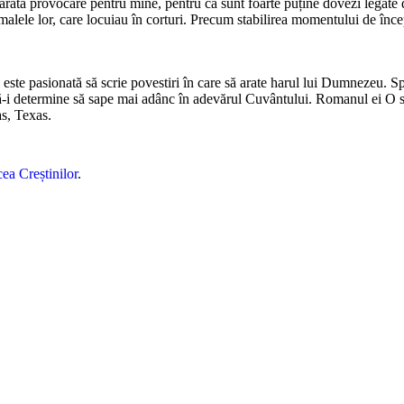
vărată provocare pentru mine, pentru că sunt foarte puține dovezi legate d
lele lor, care locuiau în corturi. Precum stabilirea momentului de încep
ste pasionată să scrie povestiri în care să arate harul lui Dumnezeu. Sper
e să-i determine să sape mai adânc în adevărul Cuvântului. Romanul ei O ste
s, Texas.
ea Creștinilor
.