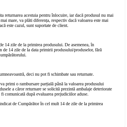
cita returnarea acestuia pentru înlocuire, iar dacă produsul nu mai
mai mare, va plăti diferența, respectiv dacă valoarea este mai
că este cazul, sunt suportate de client.
 de 14 zile de la primirea produsului. De asemenea, în
n de 14 zile de la data primirii produsului/produselor, fără
 Cumpărătorului.
dumneavoastră, deci nu pot fi schimbate sau returnate.
 va primi o rambursare parțială până la valoarea produsului
dusele a căror returnare se solicită prezintă ambalaje deteriorate
a fi comunicată după evaluarea prejudiciilor aduse.
 indicat de Cumpărător în cel mult 14 de zile de la primirea