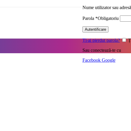
Nume utilizator sau adres
Parola
*
Obligatoriu
Autentificare
Ți-ai pierdut parola?
Ț
Sau conectează-te cu
Facebook
Google