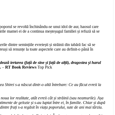
 poporul se revoltă închinându-se unui idol de aur, haosul care
ările mamei ei de a continua meșteșugul familiei și refuză să se
le dintre semințiile evreiești și străinii din tabără fac să se
reuși să renunțe la toate aspectele care au definit-o până în
ază iertarea (față de sine și față de alții), dragostea și harul
.
–
RT Book Reviews
Top Pick
a Shirei s-a născut dintr-o altă întrebare: Ce au făcut evreii la
oua lor realitate, atât evreii cât și străinii (sau neamurile). Așa
ntimente de gelozie și s-au luptat între ei, în familie. Chiar și după
ntre frați s-a regăsit în viața poporului, sute de ani mai târziu.