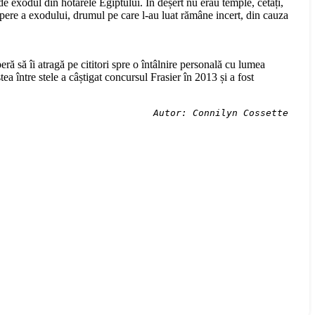
e exodul din hotarele Egiptului. În deșert nu erau temple, cetăți,
ere a exodului, drumul pe care l-au luat rămâne incert, din cauza
ă să îi atragă pe cititori spre o întâlnire personală cu lumea
a între stele a câștigat concursul Frasier în 2013 și a fost
Autor: Connilyn Cossette