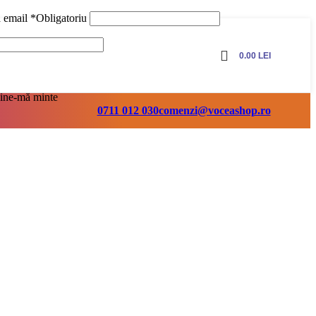
ă email
*
Obligatoriu
0.00
LEI
ine-mă minte
0711 012 030
comenzi@voceashop.ro