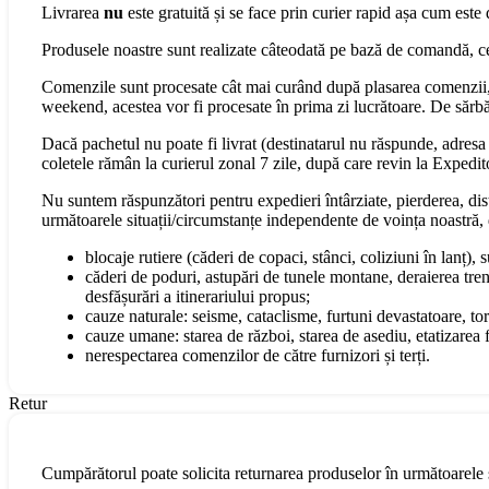
Livrarea
nu
este gratuită și se face prin curier rapid așa cum este 
Produsele noastre sunt realizate câteodată pe bază de comandă, cee
Comenzile sunt procesate cât mai curând după plasarea comenzii, 
weekend, acestea vor fi procesate în prima zi lucrătoare. De sărbăt
Dacă pachetul nu poate fi livrat (destinatarul nu răspunde, adresa s
coletele rămân la curierul zonal 7 zile, după care revin la Expedit
Nu suntem răspunzători pentru expedieri întârziate, pierderea, dist
următoarele situații/circumstanțe independente de voința noastră, 
blocaje rutiere (căderi de copaci, stânci, coliziuni în lanț), 
căderi de poduri, astupări de tunele montane, deraierea tren
desfășurări a itinerariului propus;
cauze naturale: seisme, cataclisme, furtuni devastatoare, torn
cauze umane: starea de război, starea de asediu, etatizarea fo
nerespectarea comenzilor de către furnizori și terți.
Retur
Cumpărătorul poate solicita returnarea produselor în următoarele s