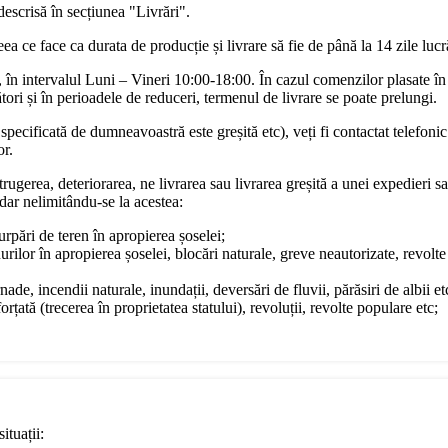
descrisă în secțiunea "Livrări".
a ce face ca durata de producție și livrare să fie de până la 14 zile luc
în intervalul Luni – Vineri 10:00-18:00. În cazul comenzilor plasate în
ori și în perioadele de reduceri, termenul de livrare se poate prelungi.
pecificată de dumneavoastră este greșită etc), veți fi contactat telefonic
or.
rugerea, deteriorarea, ne livrarea sau livrarea greșită a unei expedieri sa
dar nelimitându-se la acestea:
surpări de teren în apropierea șoselei;
urilor în apropierea șoselei, blocări naturale, greve neautorizate, revol
ade, incendii naturale, inundații, deversări de fluvii, părăsiri de albii et
rțată (trecerea în proprietatea statului), revoluții, revolte populare etc;
ituații: