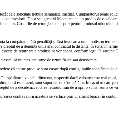
e decât cele solicitate trebuie semnalată imediat. Cumpărătorul poate soli
ă a contravalorii. Daca se agreează înlocuirea cu un produs de o valoare 
locuitor. Costurile de retur și de transport pentru produsul înlocuitor, da
nța la cumpărare, fără penalități şi fără invocarea unui motiv, în termen
dreptul de a denunța unilateral contractul la distanță, în scris, în terme
ile directe de returnare a produselor vor cădea, conform legii, în sarcina
 atașată, să nu prezinte urme de uzură fizică sau deteriorare.
vedere că aceste produse sunt create după configurațiile specificate de 
Cumpărătorul va plăti diferența, respectiv dacă valoarea este mai mică,
uitor, dacă este cazul, sunt suportate de Cumpărător. În cazul în care pro
dreptul de a decide acceptarea returului sau de a opri o sumă, suma ce v
bursarea contravalorii acestuia se va face prin virament bancar în contul