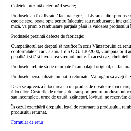
Coletele prezintă deteriorări severe;
Produsele au fost livrate / facturate greșit. Livrarea altor produs
este pe stoc, poate opta pentru înlocuire sau rambursarea integral
mică, va primi o rambursare parțială până la valoarea produsului în
Produsele prezintă defecte de fabricație;
Cumpărătorul are dreptul să notifice în scris Vânzătorului că renu
conformitate cu art. 7 alin. 1 din O.G. 130/2000, Cumpărătorul are 
penalități și fără invocarea vreunui motiv. În acest caz, cheltuiel
Produsele trebuie să fie returnate în ambalajul original, cu factura
Produsele personalizate nu pot fi returnate. Vă rugăm să aveți în 
Dacă se agreează înlocuirea cu un produs de o valoare mai mare, 
înlocuitor. Costurile de retur și de transport pentru produsul înloc
sau incomplete, urme de uzură, zgârieturi, lovituri, ne rezervăm 
În cazul exercitării dreptului legal de returnare a produsului, ram
produsului returnat.
Formular de retur