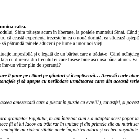
lumina calea.
odului, Shira trăiește acum în libertate, la poalele muntelui Sinai. Când
ru că ceastă experiența trezește în ea o nouă dorință, ea sfidează aștept
 să pătrundă tainele aducerii pe lume a unor noi vieți.
ație imposibilă și e legată de un bărbat care a trădat-o. Când neînțelegeri
 față cu durerea din trecutul ei care fusese bine ascunsă până atunci. Va 
 într-un viitor plin de speranță?
re îi pune pe cititori pe gânduri și îi captivează… Această carte aborde
ersonajele și să aștepte cu nerăbdare următoarea carte din această serie
ea amestecată care a plecat în pustie cu evreii?), tot astfel, și poveste
fara granițelor Egiptului, m-am întrebat cum s-a adaptat acest popor la n
ce fii ai lui Iacov au trăit rar în unitate și din primele zile au nutrit se
emințiile au ridicat săbiile unele împotriva altora și vechea dușmănie di