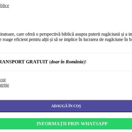
blice
ratoare, care oferă o perspectivă biblică asupra puterii rugăciunii și a 
roage eficient pentru alții și să se implice în lucrarea de rugăciune în bi
RANSPORT GRATUIT
(
doar în România
)!
ost
triție
ADAUGĂ ÎN COȘ
INFORMAȚII PRIN WHATSAPP