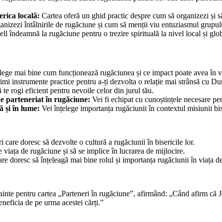
erica locală:
Cartea oferă un ghid practic despre cum să organizezi și s
anizezi întâlnirile de rugăciune și cum să menții viu entuziasmul grupul
 îndeamnă la rugăciune pentru o trezire spirituală la nivel local și glo
lege mai bine cum funcționează rugăciunea și ce impact poate avea în via
imi instrumente practice pentru a-ți dezvolta o relație mai strânsă cu 
te rogi eficient pentru nevoile celor din jurul tău.
de parteneriat în rugăciune:
Vei fi echipat cu cunoștințele necesare pen
ă și în lume:
Vei înțelege importanța rugăciunii în contextul misiunii bise
eri care doresc să dezvolte o cultură a rugăciunii în bisericile lor.
 viața de rugăciune și să se implice în lucrarea de mijlocire.
e doresc să înțeleagă mai bine rolul și importanța rugăciunii în viața de
ainte pentru cartea „Parteneri în rugăciune”, afirmând: „Când afirm că J
neficia de pe urma acestei cărți.”