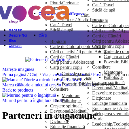
Pixuri/Creioane
Cană Travel
Skip to navigation
Skip to main content
Puzzle
Sticlă de apă
Căni Și Sticle Travel/Termos
Cărți
Cană Termos / Sticlă Termos
Biografii
Cană Travel
Carte de Colorat pen
Sticlă de apă
Cărți cu activități p
Magazin
Carti de Cântări
Despre Noi
Cărți
Cărți pentru Adolesc
Blog
Biografii
Cărți pentru copii
Contact
Carte de Colorat pentru Adulți
Carte de color
Cărți cu activități pentru Adulți
Carți cu activi
Carti de Cântări
Povestiri Bibl
Cărți pentru Adolescenți
Consiliere
Cărți pentru copii
Mărește imaginea
Mentorare
Carte de colorat
Prima pagină
/
Cărți
/
Viața creștină
/
Rugăciune / Post
/
Parteneri în 
Psihologie
Carți cu activități
Creștere spirituală
Povestiri Biblice pentru copii
Marea călătorie a micului creștin Partea 1
105.00
lei
Devotional/Meditați
Consiliere
Back to products
Dezvoltare personal
Mentorare
Dicționare
Murind pentru o înghițitură
18.00
lei
Psihologie
Educație financiară
Creștere spirituală
Enciclopedie / Atlas
Devotional/Meditații
Parteneri în rugăciune
Întelegerea vremuril
Dezvoltare personală
Istorie
Dicționare
Leadership/Teologi
Educație financiară