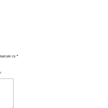
 marcate cu
*
e