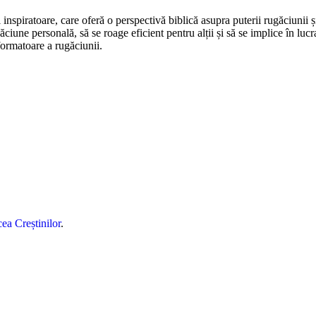
inspiratoare, care oferă o perspectivă biblică asupra puterii rugăciunii ș
ciune personală, să se roage eficient pentru alții și să se implice în luc
formatoare a rugăciunii.
ea Creștinilor
.