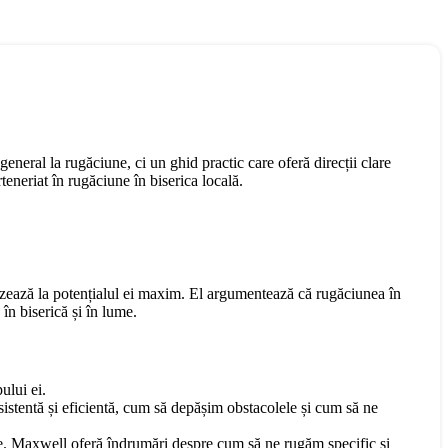
neral la rugăciune, ci un ghid practic care oferă direcții clare
eneriat în rugăciune în biserica locală.
lizează la potențialul ei maxim. El argumentează că rugăciunea în
în biserică și în lume.
ului ei.
istentă și eficientă, cum să depășim obstacolele și cum să ne
e. Maxwell oferă îndrumări despre cum să ne rugăm specific și