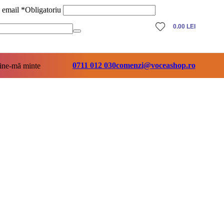
ă email
*
Obligatoriu
0.00
LEI
0711 012 030
comenzi@voceashop.ro
ine-mă minte