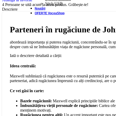
Stick USB
4
Persoane se uită acum la acest produs. Grăbește-te!
Noutăți
Descriere
OFERTE VoceaShop
Parteneri în rugăciune de Jo
abordează importanța și puterea rugăciunii, concentrându-se în spe
despre cum să ne îmbunătățim viața de rugăciune personală, cum să 
Iată o descriere detaliată a cărții:
Ideea centrală:
Maxwell subliniază că rugăciunea este o resursă puternică pe care
parteneriat, adică rugăciunea împreună cu alți credincioși, are o p
Ce vei găsi în carte:
Bazele rugăciunii:
Maxwell explică principiile biblice ale 
Îmbunătățirea vieții personale de rugăciune:
Cartea ofer
menținem motivați.
Rugăciunea pentru alții:
Un accent important este pus pe 