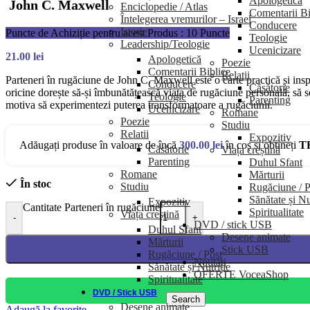
Apologetică
John C. Maxwell
Enciclopedie / Atlas
Comentarii Bi
Întelegerea vremurilor – Israel
Conducere
Istorie
Puncte de Achiziție pentru acest Produs : 10 Puncte
Teologie
Leadership/Teologie
Ucenicizare
21.00
lei
Apologetică
Poezie
Comentarii Biblice
Relatii
Parteneri în rugăciune de John C. Maxwell este o carte practică și inspi
Conducere
Căsătorie
oricine dorește să-și îmbunătățească viața de rugăciune personală, să se 
Teologie
Parenting
motiva să experimentezi puterea transformatoare a rugăciunii.
Ucenicizare
Romane
Poezie
Studiu
Relatii
Expozitiv
Adăugați produse în valoare de încă
300.00
lei
în coș și obțineți
T
Căsătorie
Viața creștină
Parenting
Duhul Sfant
Romane
Mărturii
În stoc
Studiu
Rugăciune / P
Sănătate și Nu
Expozitiv
Cantitate Parteneri în rugăciune
Spiritualitate
Viața creștină
-
+
DVD / stick USB
Duhul Sfant
Desene animate
Mărturii
Stick USB
Rugăciune / Post
Noutăți
Sănătate și Nutriție
OFERTE VoceaShop
Spiritualitate
DVD / Stick USB
Search
Desene animate
Adaugă la favorite