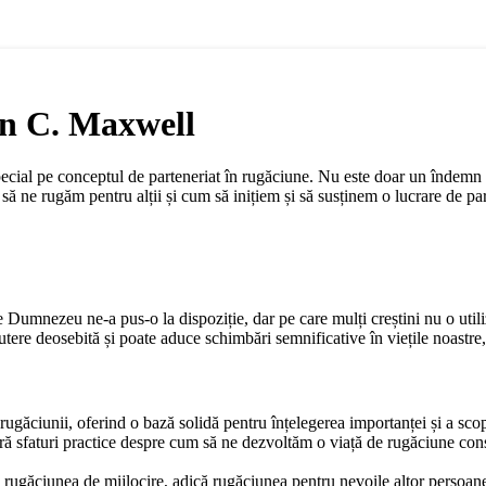
hn C. Maxwell
cial pe conceptul de parteneriat în rugăciune. Nu este doar un îndemn ge
ne rugăm pentru alții și cum să inițiem și să susținem o lucrare de part
 Dumnezeu ne-a pus-o la dispoziție, dar pe care mulți creștini nu o uti
utere deosebită și poate aduce schimbări semnificative în viețile noastre, 
rugăciunii, oferind o bază solidă pentru înțelegerea importanței și a scop
ă sfaturi practice despre cum să ne dezvoltăm o viață de rugăciune cons
rugăciunea de mijlocire, adică rugăciunea pentru nevoile altor persoan