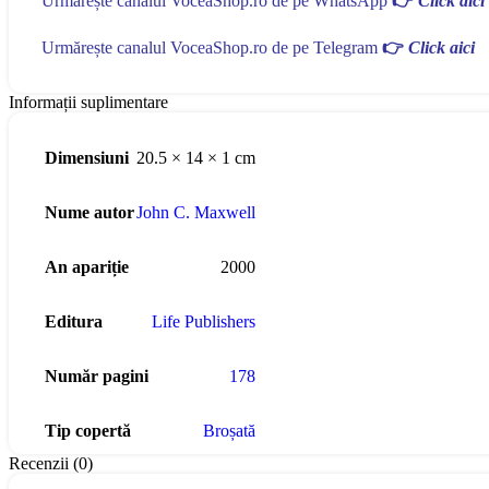
Urmărește canalul VoceaShop.ro de pe WhatsApp
👉
Click aici
Urmărește canalul VoceaShop.ro de pe Telegram
👉
Click aici
Informații suplimentare
Dimensiuni
20.5 × 14 × 1 cm
Nume autor
John C. Maxwell
An apariție
2000
Editura
Life Publishers
Număr pagini
178
Tip copertă
Broșată
Recenzii (0)