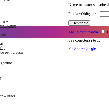
Nume utilizator sau adres
Parola
*
Obligatoriu
tru Adulți
Autentificare
entru Adulți
Ți-ai pierdut parola?
Ț
enți
Sau conectează-te cu
at
tăți
Facebook
Google
ice pentru copii
rugăciune
i
ă
or – Israel
e