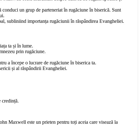
ă conduci un grup de parteneriat în rugăciune în biserică. Sunt
ui.
bal, subliniind importanța rugăciunii în răspândirea Evangheliei.
ța ta și în lume.
Dumnezeu prin rugăciune.
tru a începe o lucrare de rugăciune în biserica ta.
ricii și al răspândirii Evangheliei.
 credință.
ohn Maxwell este un prieten pentru toți aceia care visează la