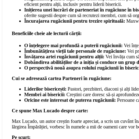
eficient pentru alții, inclusiv pentru liderii bisericii.
Inițierea unei lucrări de parteneriat în rugăciune în bis
oferite sugestii despre cum să recrutezi membri, cum să org
Încurajarea rugăciunii pentru trezire spirituală:
Maxwell
Beneficiile cheie ale lecturii cărții:
O înțelegere mai profundă a puterii rugăciunii:
Vei înțe
Îmbunătățirea vieții tale personale de rugăciune:
Vei pr
Învățarea artei rugăciunii pentru alții:
Vei învăța cum să 
Dobândirea abilităților de a iniția și conduce un grup 
O perspectivă nouă asupra rolului rugăciunii în biseric
Cui se adresează cartea Parteneri în rugăciune:
Liderilor bisericești:
Pastori, prezbiteri, diaconi și alți lid
Membri ai bisericii:
Creștini care doresc să-și aprofundeze
Oricine este interesat de puterea rugăciunii:
Persoane car
Ce spune Max Lucado despre carte:
Max Lucado, un autor creștin foarte apreciat, a scris un cuvânt în
lărgirea Împărăției, vorbesc în numele a mii de oameni care vor be
Pe scurt: