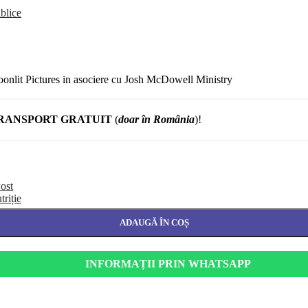
blice
nlit Pictures in asociere cu Josh McDowell Ministry
RANSPORT GRATUIT
(
doar în România
)!
ost
triție
ADAUGĂ ÎN COȘ
INFORMAȚII PRIN WHATSAPP