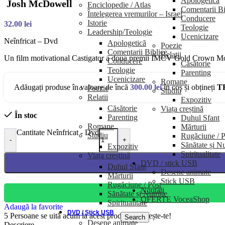
Apologetică
Josh McDowell
Enciclopedie / Atlas
Comentarii Bi
Întelegerea vremurilor – Israel
Conducere
Istorie
32.00
lei
Teologie
Leadership/Teologie
Ucenicizare
Neînfricat – Dvd
Apologetică
Poezie
Comentarii Biblice
Relatii
Un film motivational Castigator a doua premii IMCV Gold Crown Moo
Conducere
Căsătorie
Teologie
Parenting
Ucenicizare
Romane
Adăugați produse în valoare de încă
300.00
lei
în coș și obțineți
T
Poezie
Studiu
Relatii
Expozitiv
Căsătorie
Viața creștină
În stoc
Parenting
Duhul Sfant
Romane
Mărturii
Cantitate Neînfricat - Dvd
Studiu
Rugăciune / P
-
+
Sănătate și Nu
Expozitiv
Spiritualitate
Viața creștină
DVD / stick USB
Duhul Sfant
Desene animate
Mărturii
Stick USB
Rugăciune / Post
Noutăți
Sănătate și Nutriție
OFERTE VoceaShop
Spiritualitate
Adaugă la favorite
DVD / Stick USB
5
Persoane se uită acum la acest produs. Grăbește-te!
Search
Desene animate
Descriere