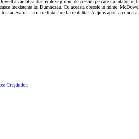
ll a cautat sa discrediteze grupul de crestini pe care i-a intalnit in fa
vedeasca inexistenta lui Dumnezeu. Cu aceasta obsesie in minte, McDowell 
fost adevarul – si o credinta care l-a reabilitat. A ajuns apoi sa cunoasca
ea Creștinilor
.