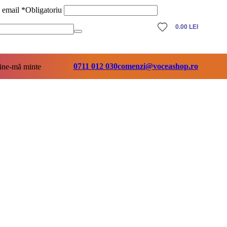
ă email
*
Obligatoriu
0.00
LEI
0711 012 030
comenzi@voceashop.ro
ine-mă minte