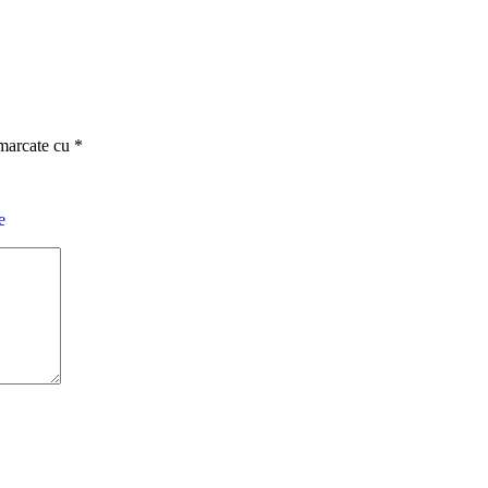
 marcate cu
*
e