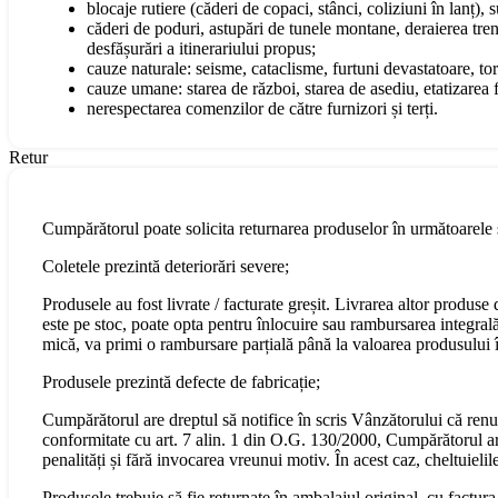
blocaje rutiere (căderi de copaci, stânci, coliziuni în lanț), 
căderi de poduri, astupări de tunele montane, deraierea tren
desfășurări a itinerariului propus;
cauze naturale: seisme, cataclisme, furtuni devastatoare, torn
cauze umane: starea de război, starea de asediu, etatizarea fo
nerespectarea comenzilor de către furnizori și terți.
Retur
Cumpărătorul poate solicita returnarea produselor în următoarele s
Coletele prezintă deteriorări severe;
Produsele au fost livrate / facturate greșit. Livrarea altor produs
este pe stoc, poate opta pentru înlocuire sau rambursarea integral
mică, va primi o rambursare parțială până la valoarea produsului în
Produsele prezintă defecte de fabricație;
Cumpărătorul are dreptul să notifice în scris Vânzătorului că renu
conformitate cu art. 7 alin. 1 din O.G. 130/2000, Cumpărătorul are 
penalități și fără invocarea vreunui motiv. În acest caz, cheltuiel
Produsele trebuie să fie returnate în ambalajul original, cu factura