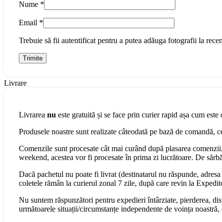
Nume
*
Email
*
Trebuie să fii autentificat pentru a putea adăuga fotografii la recen
Livrare
Livrarea
nu
este gratuită și se face prin curier rapid așa cum este 
Produsele noastre sunt realizate câteodată pe bază de comandă, cee
Comenzile sunt procesate cât mai curând după plasarea comenzii, 
weekend, acestea vor fi procesate în prima zi lucrătoare. De sărbăt
Dacă pachetul nu poate fi livrat (destinatarul nu răspunde, adresa s
coletele rămân la curierul zonal 7 zile, după care revin la Expedit
Nu suntem răspunzători pentru expedieri întârziate, pierderea, dist
următoarele situații/circumstanțe independente de voința noastră, 