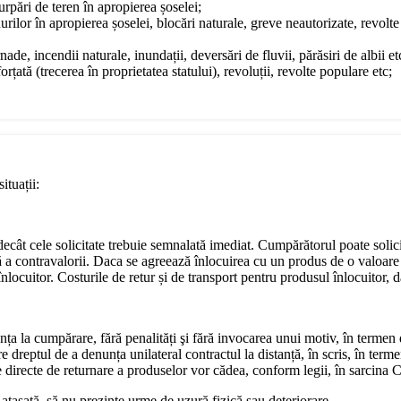
surpări de teren în apropierea șoselei;
urilor în apropierea șoselei, blocări naturale, greve neautorizate, revol
ade, incendii naturale, inundații, deversări de fluvii, părăsiri de albii et
rțată (trecerea în proprietatea statului), revoluții, revolte populare etc;
ituații:
e decât cele solicitate trebuie semnalată imediat. Cumpărătorul poate soli
ă a contravalorii. Daca se agreează înlocuirea cu un produs de o valoare 
locuitor. Costurile de retur și de transport pentru produsul înlocuitor, da
nța la cumpărare, fără penalități şi fără invocarea unui motiv, în termen
dreptul de a denunța unilateral contractul la distanță, în scris, în terme
ile directe de returnare a produselor vor cădea, conform legii, în sarcina
 atașată, să nu prezinte urme de uzură fizică sau deteriorare.