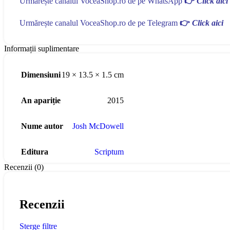
Urmărește canalul VoceaShop.ro de pe WhatsApp
👉
Click aici
Urmărește canalul VoceaShop.ro de pe Telegram
👉
Click aici
Informații suplimentare
Dimensiuni
19 × 13.5 × 1.5 cm
An apariție
2015
Nume autor
Josh McDowell
Editura
Scriptum
Recenzii (0)
Recenzii
Sterge filtre