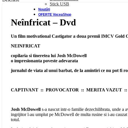
Stick USB
Noutăți
OFERTE VoceaShop
Neînfricat – Dvd
Un film motivational
Castigator a doua premii IMCV Gold
NEINFRICAT
copilaria si tineretea lui Josh McDowell
o impresionanta poveste adevarata
jurnalul de viata al unui barbat, de la amintiri ce nu pot fi ro
CAPTIVANT :: PROVOCATOR :: MERITA VAZUT :: 
Josh McDowell
s-a nascut intr-o familie dezechilibrata, unde a av
ingrijitor l-au umplut pe McDowell de multa rusine si i-au cauzat 
totul.