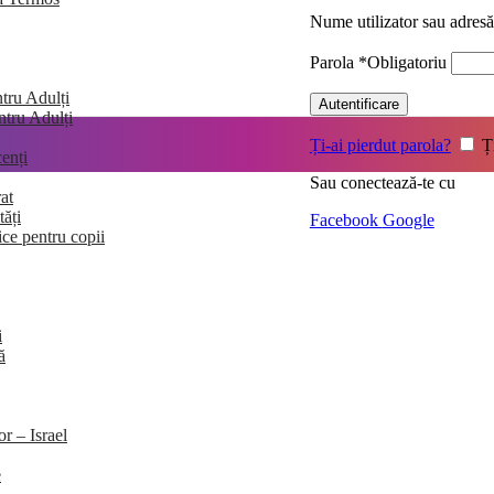
Nume utilizator sau adres
Parola
*
Obligatoriu
tru Adulți
Autentificare
entru Adulți
Ți-ai pierdut parola?
Ț
enți
Sau conectează-te cu
at
tăți
Facebook
Google
ice pentru copii
i
ă
or – Israel
e