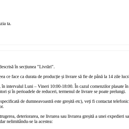
zia ta.
descrisă în secțiunea "Livrări".
a ce face ca durata de producție și livrare să fie de până la 14 zile luc
în intervalul Luni – Vineri 10:00-18:00. În cazul comenzilor plasate în
ori și în perioadele de reduceri, termenul de livrare se poate prelungi.
pecificată de dumneavoastră este greșită etc), veți fi contactat telefonic
or.
rugerea, deteriorarea, ne livrarea sau livrarea greșită a unei expedieri sa
dar nelimitându-se la acestea: