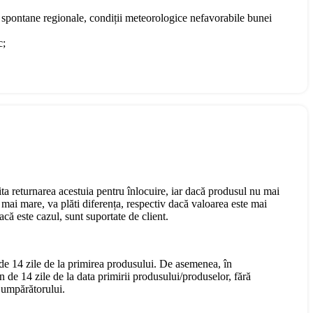
te spontane regionale, condiții meteorologice nefavorabile bunei
c;
cita returnarea acestuia pentru înlocuire, iar dacă produsul nu mai
mai mare, va plăti diferența, respectiv dacă valoarea este mai
că este cazul, sunt suportate de client.
 de 14 zile de la primirea produsului. De asemenea, în
n de 14 zile de la data primirii produsului/produselor, fără
 Cumpărătorului.