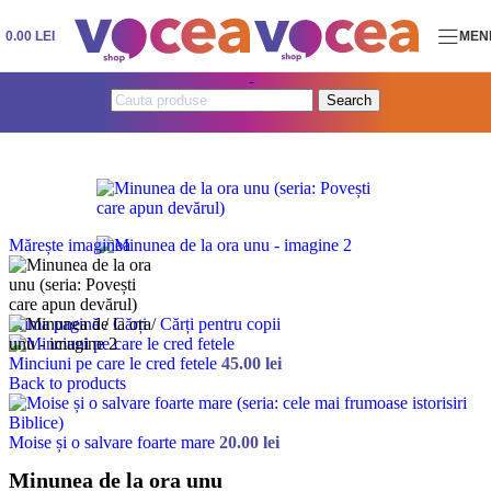
Skip to navigation
Skip to main content
0.00
LEI
MEN
Search
Mărește imaginea
Prima pagină
/
Cărți
/
Cărți pentru copii
Minciuni pe care le cred fetele
45.00
lei
Back to products
Moise și o salvare foarte mare
20.00
lei
Minunea de la ora unu