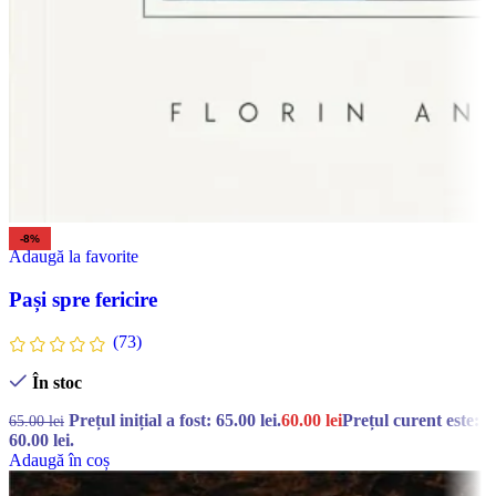
-8%
Adaugă la favorite
Pași spre fericire
(73)
În stoc
Prețul inițial a fost: 65.00 lei.
60.00
lei
Prețul curent este:
65.00
lei
60.00 lei.
Adaugă în coș