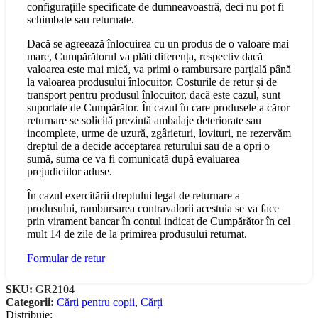
configurațiile specificate de dumneavoastră, deci nu pot fi
schimbate sau returnate.
Dacă se agreează înlocuirea cu un produs de o valoare mai
mare, Cumpărătorul va plăti diferența, respectiv dacă
valoarea este mai mică, va primi o rambursare parțială până
la valoarea produsului înlocuitor. Costurile de retur și de
transport pentru produsul înlocuitor, dacă este cazul, sunt
suportate de Cumpărător. În cazul în care produsele a căror
returnare se solicită prezintă ambalaje deteriorate sau
incomplete, urme de uzură, zgârieturi, lovituri, ne rezervăm
dreptul de a decide acceptarea returului sau de a opri o
sumă, suma ce va fi comunicată după evaluarea
prejudiciilor aduse.
În cazul exercitării dreptului legal de returnare a
produsului, rambursarea contravalorii acestuia se va face
prin virament bancar în contul indicat de Cumpărător în cel
mult 14 de zile de la primirea produsului returnat.
Formular de retur
SKU:
GR2104
Categorii:
Cărți pentru copii
,
Cărți
Distribuie: