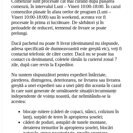
Comenzile sunt procesate cât mai curând după plasarea
comenzii, în intervalul Luni – Vineri 10:00-18:00. În cazul
comenzilor plasate în afara orelor de program (Luni –
Vineri 10:00-18:00) sau în weekend, acestea vor fi
procesate în prima zi lucrătoare. De sărbători și în
perioadele de reduceri, termenul de livrare se poate
prelungi.
Dacă pachetul nu poate fi livrat (destinatarul nu răspunde,
adresa specificată de dumneavoastră este greșită etc), veți fi
contactat telefonic de către curier. Dacă nu se poate lua
contact cu destinatarul, coletele rămân la curierul zonal 7
zile, după care revin la Expeditor.
Nu suntem răspunzători pentru expedieri întârziate,
pierderea, distrugerea, deteriorarea, ne livrarea sau livrarea
greșită a unei expedieri sau a unei părți din aceasta în cazul
în care sunt generate de următoarele situații/circumstanțe
independente de voința noastră, dar nelimitându-se la
acestea:
blocaje rutiere (căderi de copaci, stânci, coliziuni în
lanț), surpări de teren în apropierea șoselei;
căderi de poduri, astupări de tunele montane,
deraierea trenurilor în apropierea șoselei, blocări
naturale, greve neautorizate, revolte spontane