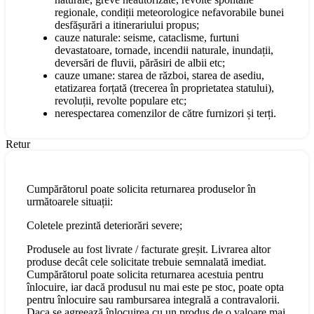
regionale, condiții meteorologice nefavorabile bunei
desfășurări a itinerariului propus;
cauze naturale: seisme, cataclisme, furtuni
devastatoare, tornade, incendii naturale, inundații,
deversări de fluvii, părăsiri de albii etc;
cauze umane: starea de război, starea de asediu,
etatizarea forțată (trecerea în proprietatea statului),
revoluții, revolte populare etc;
nerespectarea comenzilor de către furnizori și terți.
Retur
Cumpărătorul poate solicita returnarea produselor în
următoarele situații:
Coletele prezintă deteriorări severe;
Produsele au fost livrate / facturate greșit. Livrarea altor
produse decât cele solicitate trebuie semnalată imediat.
Cumpărătorul poate solicita returnarea acestuia pentru
înlocuire, iar dacă produsul nu mai este pe stoc, poate opta
pentru înlocuire sau rambursarea integrală a contravalorii.
Daca se agreează înlocuirea cu un produs de o valoare mai