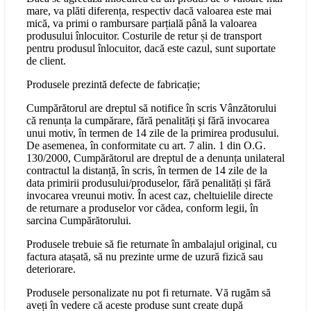
mare, va plăti diferența, respectiv dacă valoarea este mai
mică, va primi o rambursare parțială până la valoarea
produsului înlocuitor. Costurile de retur și de transport
pentru produsul înlocuitor, dacă este cazul, sunt suportate
de client.
Produsele prezintă defecte de fabricație;
Cumpărătorul are dreptul să notifice în scris Vânzătorului
că renunța la cumpărare, fără penalități şi fără invocarea
unui motiv, în termen de 14 zile de la primirea produsului.
De asemenea, în conformitate cu art. 7 alin. 1 din O.G.
130/2000, Cumpărătorul are dreptul de a denunța unilateral
contractul la distanță, în scris, în termen de 14 zile de la
data primirii produsului/produselor, fără penalități și fără
invocarea vreunui motiv. În acest caz, cheltuielile directe
de returnare a produselor vor cădea, conform legii, în
sarcina Cumpărătorului.
Produsele trebuie să fie returnate în ambalajul original, cu
factura atașată, să nu prezinte urme de uzură fizică sau
deteriorare.
Produsele personalizate nu pot fi returnate. Vă rugăm să
aveți în vedere că aceste produse sunt create după