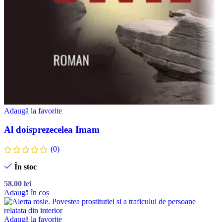
Adaugă la favorite
Al doisprezecelea Imam
(0)
În stoc
58.00
lei
Adaugă în coș
Adaugă la favorite