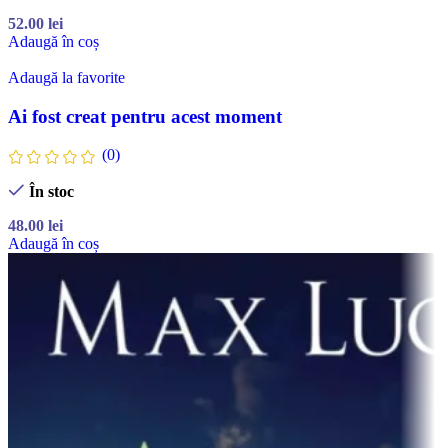
52.00
lei
Adaugă în coș
Adaugă la favorite
Ai fost creat pentru acest moment
(0)
În stoc
48.00
lei
Adaugă în coș