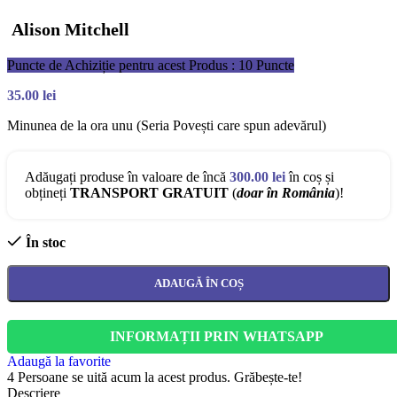
Alison Mitchell
Puncte de Achiziție pentru acest Produs : 10 Puncte
35.00
lei
Minunea de la ora unu (Seria Povești care spun adevărul)
Adăugați produse în valoare de încă
300.00
lei
în coș și
obțineți
TRANSPORT GRATUIT
(
doar în România
)!
În stoc
ADAUGĂ ÎN COȘ
INFORMAȚII PRIN WHATSAPP
Adaugă la favorite
4
Persoane se uită acum la acest produs. Grăbește-te!
Descriere