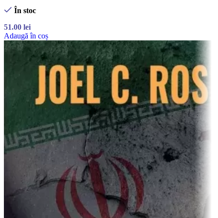
În stoc
51.00
lei
Adaugă în coș