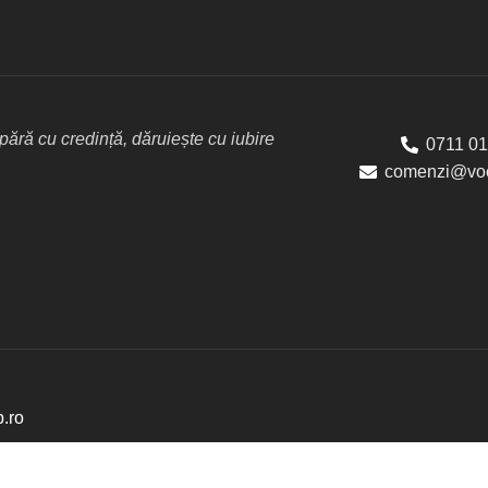
ără cu credință, dăruiește cu iubire
0711 01
comenzi@voc
p.ro