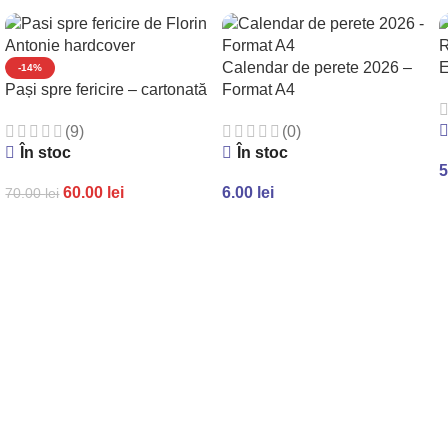
Calendar de perete 2026 –
E
-14%
Pași spre fericire – cartonată
Format A4
(9)
(0)
În stoc
În stoc
5
60.00
lei
6.00
lei
70.00
lei
ADAUGĂ ÎN COȘ
ADAUGĂ ÎN COȘ