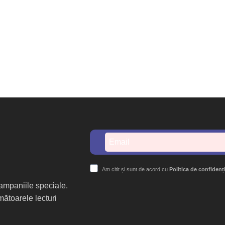
Am citit și sunt de acord cu
Politica de confidenț
 campaniile speciale.
mătoarele lecturi