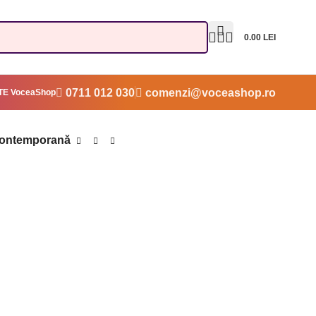
0.00
LEI
0711 012 030
comenzi@voceashop.ro
E VoceaShop
contemporană