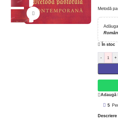
Metodă pa
Mărește imaginea
Adăugaț
Român
În stoc
-
+
Adaugă l
5
Per
Descriere