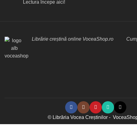
Lectura începe aici!
Librărie creștină online VoceaShop.ro
Cump
© Librăria Vocea Creștinilor - VoceaSho