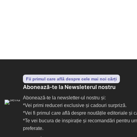
Fii primul care află despre cele mai noi cărți
Abonează-te la Newsleterul nostru
Abonează-te la newsletter-ul nostru și:
*Vei primi reduceri exclusive și cadouri surpriză.
*Vei fi primul care află despre noutățile editoriale și
*Te vei bucura de inspirație și recomandări pentru ur
preferate.