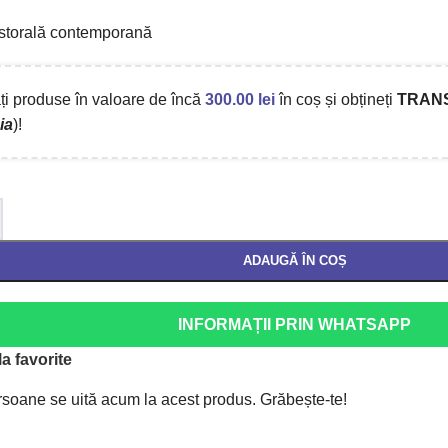
storală contemporană
i produse în valoare de încă
300.00
lei
în coș și obțineți
TRAN
ia
)!
ADAUGĂ ÎN COȘ
INFORMAȚII PRIN WHATSAPP
a favorite
soane se uită acum la acest produs. Grăbește-te!