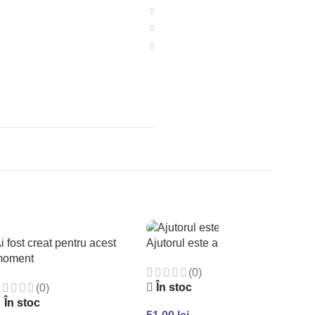
i fost creat pentru acest
Ajutorul este aici
moment
(0)
În stoc
(0)
În stoc