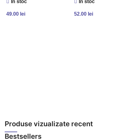
În stoc
În stoc
49.00
lei
52.00
lei
ADAUGĂ ÎN COȘ
ADAUGĂ ÎN COȘ
Facebook
Instagram
YouTube
Produse vizualizate recent
WhatsApp
Bestsellers