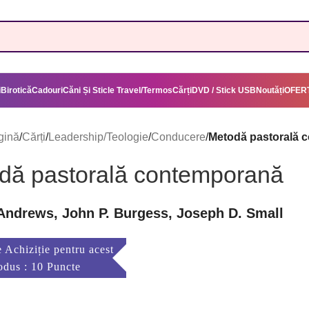
i
Birotică
Cadouri
Căni Și Sticle Travel/Termos
Cărți
DVD / Stick USB
Noutăți
OFERT
gină
/
Cărți
/
Leadership/Teologie
/
Conducere
/
Metodă pastorală 
dă pastorală contemporană
Andrews, John P. Burgess, Joseph D. Small
 Achiziție pentru acest
odus : 10 Puncte