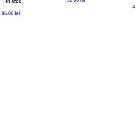
52.00
lei
În stoc
4
ADAUGĂ ÎN COȘ
86.00
lei
ADAUGĂ ÎN COȘ