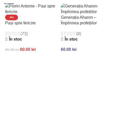
TikTok
Generația Aharon –
-8%
Pași spre fericire
Împlinirea profețiilor
(73)
(8)
În stoc
În stoc
60.00
lei
60.00
lei
65.00
lei
ADAUGĂ ÎN COȘ
ADAUGĂ ÎN COȘ