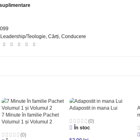
 suplimentare
099
Leadership/Teologie
,
Cărți
,
Conducere
:
A
Adapostit in mana Lui
7 Minute în familie Pachet
(0)
Volumul 1 și Volumul 2
În stoc
(0)