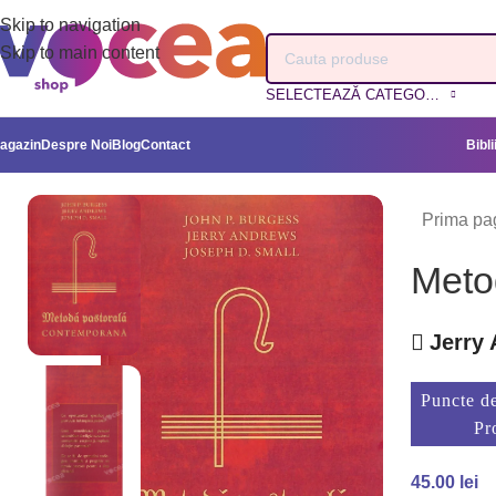
Skip to navigation
Skip to main content
SELECTEAZĂ CATEGORIA
agazin
Despre Noi
Blog
Contact
Bibli
Prima pa
Meto
Jerry 
Puncte de
Pr
45.00
lei