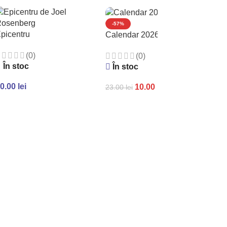
-57%
picentru
Calendar 2026 de perete
(0)
(0)
În stoc
În stoc
0.00
lei
10.00
lei
23.00
lei
ADAUGĂ ÎN COȘ
ADAUGĂ ÎN COȘ
S
Gen
spr
Î