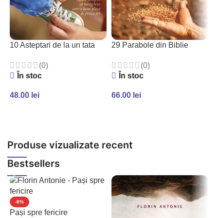
10 Asteptari de la un tata
29 Parabole din Biblie
3
(0)
(0)
În stoc
În stoc
48.00
lei
66.00
lei
4
ADAUGĂ ÎN COȘ
ADAUGĂ ÎN COȘ
Produse vizualizate recent
Bestsellers
-8%
Pași spre fericire