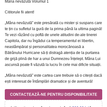
Mâna nevăzută Volumul 1
Cititorule fii atent!
„Mâna nevăzută” este presărată cu mister și suspans care
te țin cu sufletul la gură de la prima până la ultima pagină!
Te vezi râzând cu poftă de unele atitudini de-ale tinerei
Capitola, dar nu îngădui ca temperamentul ei libertin,
neastâmpărat și personalitatea morocănoasă a
Bătrânului Hurricane să-ți distragă atenția de la purtarea
de grijă plină de har a unui Dumnezeu înțelept. Mâna Lui
ascunsă poate fi văzută la lucru în cele mai dificle situații.
„Mâna nevăzută” este cartea care trebuie să o citești dacă
ești interesat de întâmplări dramatice și de aventură!
CONTACTEAZĂ-NE PENTRU DISPONIBILITATE