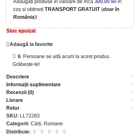
Adăugați produse în valoare de încă
300.00
lei
în
coș și obțineți
TRANSPORT GRATUIT
(
doar în
România
)!
Stoc epuizat
Adaugă la favorite
6
Persoane se uită acum la acest produs.
Grăbește-te!
Descriere
Informații suplimentare
Recenzii (0)
Livrare
Retur
SKU:
LL72283
Categorii:
Cărți
,
Romane
Distribuie: