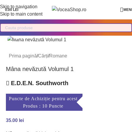
Skip to navigation
0.00
LEI
MEN
Skip to main content
Mărește imaginea
Prima pagină
/
Cărți
/
Romane
Mâna nevăzută Volumul 1
E.D.E.N. Southworth
Puncte de Achiziție pentru acest
Produs : 10 Puncte
35.00
lei