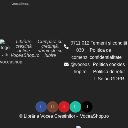
VoceaShop.
Librărie
Cumpără cu
0711 012
Termeni și condiții
creștină
credință,
030
Politica de
online
dăruiește cu
VoceaShop.ro
iubire
comenzi
confidențialitate
@voceas
Politica cookies
hop.ro
Politica de retur
Setări GDPR
© Librăria Vocea Creștinilor - VoceaShop.ro