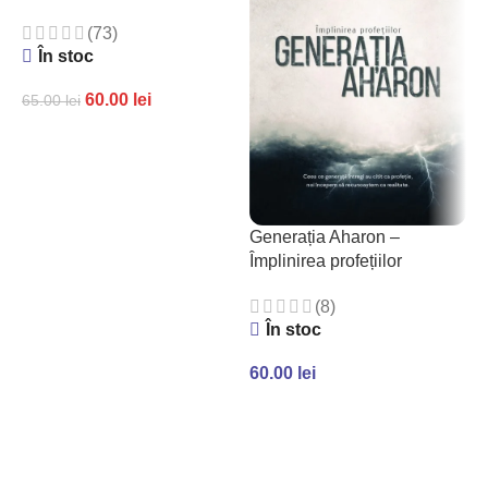
(73)
În stoc
60.00
lei
65.00
lei
ADAUGĂ ÎN COȘ
Generația Aharon –
P
Împlinirea profețiilor
c
(8)
În stoc
60.00
lei
7
ADAUGĂ ÎN COȘ