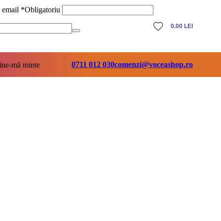
ă email
*
Obligatoriu
0.00
LEI
0711 012 030
comenzi@voceashop.ro
ine-mă minte