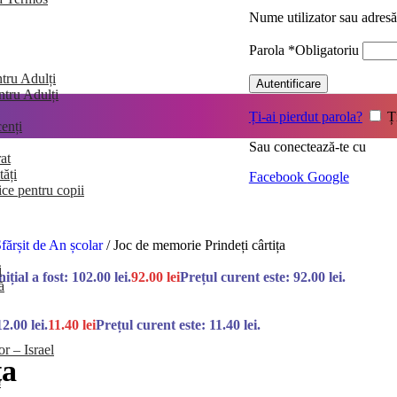
Nume utilizator sau adres
Parola
*
Obligatoriu
tru Adulți
Autentificare
entru Adulți
Ți-ai pierdut parola?
Ț
enți
Sau conectează-te cu
at
tăți
Facebook
Google
ice pentru copii
Sfărșit de An școlar
/
Joc de memorie Prindeți cârtița
i
nițial a fost: 102.00 lei.
92.00
lei
Prețul curent este: 92.00 lei.
ă
12.00 lei.
11.40
lei
Prețul curent este: 11.40 lei.
or – Israel
ța
e