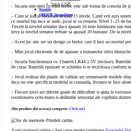
Stick USB
– Jucaria anti-stres cu mini breloc este sub forma de consola de jo
Noutăți
OFERTE VoceaShop
– Cum se joaca: Jocul are in total 15 nivele. Cand veti auzi sunetu
ce sunetul bip inca se aude, jocul se va restarta. Nivel 1: 25 de 
Treceti la nivelul urmator daca apasati 16 taste luminoase sau mai
trece la nivelul urmator trebuie sa apasati 20 butoane. De la nivel
– Acest joc mic are un design cu breloc care il face accesoriul pe
– Mini jocul electronic de de apasare a butoanelor ofera distracti
– Jucaria functioneaza cu 3 baterii LR44 1.5V (incluse). Bateriile 
fie curat. Bateriile epuizate se schimba si se recicleaza conform n
– Jocul realizat din plastic de calitate are urmatoarele modele disp
daca nu este specificat modelul in comanda, livrarea se face aleat
– Fiecare nivel are diferite grade de dificultate si ajuta la exersare
coordonarea ochi-mana si abilitatile senzorial ale copilului dumn
Alte produse din aceeași categorie:
Click aici
Acest magazin online a fost creat pentru susținerea
Asociației Voc