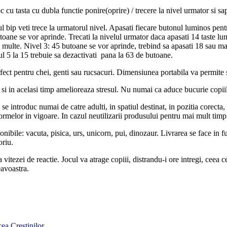
c cu tasta cu dubla functie ponire(oprire) / trecere la nivel urmator si sa
l bip veti trece la urmatorul nivel. Apasati fiecare butonul luminos pent
butoane se vor aprinde. Trecati la nivelul urmator daca apasati 14 taste 
 multe. Nivel 3: 45 butoane se vor aprinde, trebind sa apasati 18 sau ma
ul 5 la 15 trebuie sa dezactivati pana la 63 de butoane.
rfect pentru chei, genti sau rucsacuri. Dimensiunea portabila va permite 
e si in acelasi timp amelioreaza stresul. Nu numai ca aduce bucurie copi
se introduc numai de catre adulti, in spatiul destinat, in pozitia corecta
ormelor in vigoare. In cazul neutilizarii produsului pentru mai mult timp,
onibile: vacuta, pisica, urs, unicorn, pui, dinozaur. Livrarea se face in 
oriu.
a vitezei de reactie. Jocul va atrage copiii, distrandu-i ore intregi, ceea c
eavoastra.
ea Creștinilor
.