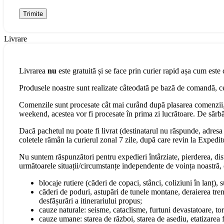
Livrare
Livrarea
nu
este gratuită și se face prin curier rapid așa cum este 
Produsele noastre sunt realizate câteodată pe bază de comandă, cee
Comenzile sunt procesate cât mai curând după plasarea comenzii, 
weekend, acestea vor fi procesate în prima zi lucrătoare. De sărbăt
Dacă pachetul nu poate fi livrat (destinatarul nu răspunde, adresa s
coletele rămân la curierul zonal 7 zile, după care revin la Expedit
Nu suntem răspunzători pentru expedieri întârziate, pierderea, dist
următoarele situații/circumstanțe independente de voința noastră, 
blocaje rutiere (căderi de copaci, stânci, coliziuni în lanț), 
căderi de poduri, astupări de tunele montane, deraierea tren
desfășurări a itinerariului propus;
cauze naturale: seisme, cataclisme, furtuni devastatoare, torn
cauze umane: starea de război, starea de asediu, etatizarea fo