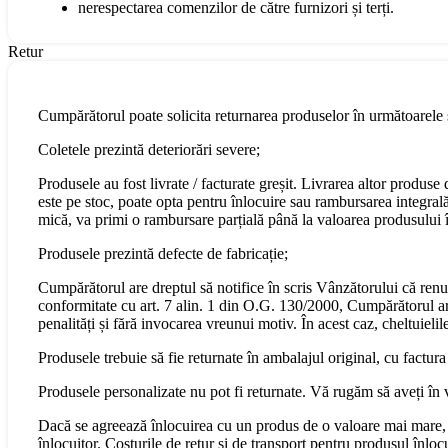
nerespectarea comenzilor de către furnizori și terți.
Retur
Cumpărătorul poate solicita returnarea produselor în următoarele s
Coletele prezintă deteriorări severe;
Produsele au fost livrate / facturate greșit. Livrarea altor produs
este pe stoc, poate opta pentru înlocuire sau rambursarea integral
mică, va primi o rambursare parțială până la valoarea produsului în
Produsele prezintă defecte de fabricație;
Cumpărătorul are dreptul să notifice în scris Vânzătorului că renu
conformitate cu art. 7 alin. 1 din O.G. 130/2000, Cumpărătorul are 
penalități și fără invocarea vreunui motiv. În acest caz, cheltuiel
Produsele trebuie să fie returnate în ambalajul original, cu factura
Produsele personalizate nu pot fi returnate. Vă rugăm să aveți în 
Dacă se agreează înlocuirea cu un produs de o valoare mai mare, 
înlocuitor. Costurile de retur și de transport pentru produsul înloc