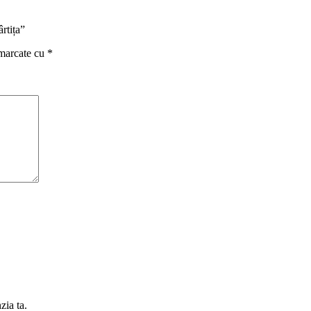
rtița”
 marcate cu
*
zia ta.