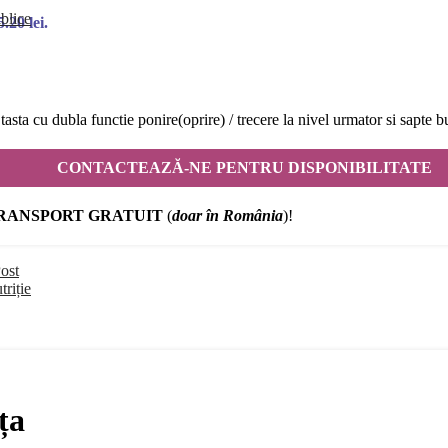
blice
.20 lei.
tasta cu dubla functie ponire(oprire) / trecere la nivel urmator si sapte b
CONTACTEAZĂ-NE PENTRU DISPONIBILITATE
RANSPORT GRATUIT
(
doar în România
)!
ost
triție
ța