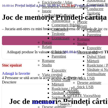
Apologetică
Enciclopedie / Atlas
Comentarii Bi
Prețul inițial a fost: 16.00 lei.
15.20
lei
Prețul curent este: 15
16.00
lei
Întelegerea vremurilor – Israel
Conducere
Istorie
Teologie
Joc de memorie Prindeți cârtița
Leadership/Teologie
Ucenicizare
Apologetică
Poezie
Comentarii Biblice
Relatii
– Jucaria anti-stres cu mini breloc este sub forma de consola de joc cu 
Conducere
Căsătorie
Teologie
Parenting
Ucenicizare
Romane
Poezie
Studiu
Relatii
Expozitiv
Căsătorie
Adăugați produse în valoare de încă
300.00
lei
în coș și obțineți
T
Viața creștină
Parenting
Duhul Sfant
Romane
Mărturii
Studiu
Rugăciune / P
Stoc epuizat
Sănătate și Nu
Expozitiv
Adaugă la favorite
Spiritualitate
Viața creștină
4
Persoane se uită acum la acest produs. Grăbește-te!
DVD / stick USB
Duhul Sfant
Descriere
Desene animate
Mărturii
Stick USB
Rugăciune / Post
Noutăți
Sănătate și Nutriție
OFERTE VoceaShop
Spiritualitate
Joc de memorie Prindeți cârti
DVD / Stick USB
Search
Desene animate