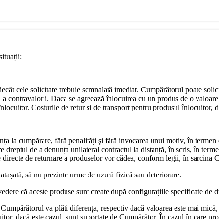
ituații:
e decât cele solicitate trebuie semnalată imediat. Cumpărătorul poate soli
ă a contravalorii. Daca se agreează înlocuirea cu un produs de o valoare 
locuitor. Costurile de retur și de transport pentru produsul înlocuitor, da
nța la cumpărare, fără penalități şi fără invocarea unui motiv, în termen
dreptul de a denunța unilateral contractul la distanță, în scris, în terme
ile directe de returnare a produselor vor cădea, conform legii, în sarcina
 atașată, să nu prezinte urme de uzură fizică sau deteriorare.
vedere că aceste produse sunt create după configurațiile specificate de 
Cumpărătorul va plăti diferența, respectiv dacă valoarea este mai mică,
uitor, dacă este cazul, sunt suportate de Cumpărător. În cazul în care pro