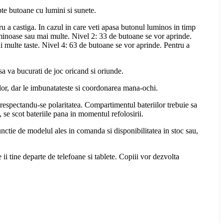
pte butoane cu lumini si sunete.
ru a castiga. In cazul in care veti apasa butonul luminos in timp
luminoase sau mai multe. Nivel 2: 33 de butoane se vor aprinde.
i multe taste. Nivel 4: 63 de butoane se vor aprinde. Pentru a
sa va bucurati de joc oricand si oriunde.
ilor, dar le imbunatateste si coordonarea mana-ochi.
, respectandu-se polaritatea. Compartimentul bateriilor trebuie sa
 se scot bateriile pana in momentul refolosirii.
functie de modelul ales in comanda si disponibilitatea in stoc sau,
e ii tine departe de telefoane si tablete. Copiii vor dezvolta