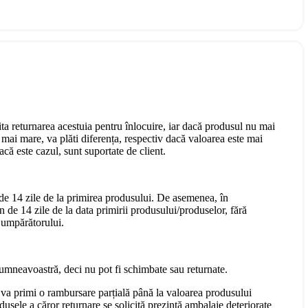
cita returnarea acestuia pentru înlocuire, iar dacă produsul nu mai
mai mare, va plăti diferența, respectiv dacă valoarea este mai
că este cazul, sunt suportate de client.
 de 14 zile de la primirea produsului. De asemenea, în
n de 14 zile de la data primirii produsului/produselor, fără
 Cumpărătorului.
dumneavoastră, deci nu pot fi schimbate sau returnate.
 va primi o rambursare parțială până la valoarea produsului
dusele a căror returnare se solicită prezintă ambalaje deteriorate