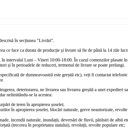
descrisă în secțiunea "Livrări".
a ce face ca durata de producție și livrare să fie de până la 14 zile luc
în intervalul Luni – Vineri 10:00-18:00. În cazul comenzilor plasate în
ori și în perioadele de reduceri, termenul de livrare se poate prelungi.
pecificată de dumneavoastră este greșită etc), veți fi contactat telefonic
or.
rugerea, deteriorarea, ne livrarea sau livrarea greșită a unei expedieri sa
dar nelimitându-se la acestea:
surpări de teren în apropierea șoselei;
urilor în apropierea șoselei, blocări naturale, greve neautorizate, revol
ade, incendii naturale, inundații, deversări de fluvii, părăsiri de albii et
rțată (trecerea în proprietatea statului), revoluții, revolte populare etc;