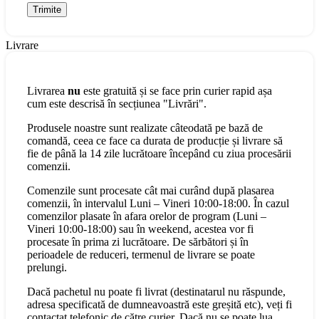
Livrare
Livrarea
nu
este gratuită și se face prin curier rapid așa
cum este descrisă în secțiunea "Livrări".
Produsele noastre sunt realizate câteodată pe bază de
comandă, ceea ce face ca durata de producție și livrare să
fie de până la 14 zile lucrătoare începând cu ziua procesării
comenzii.
Comenzile sunt procesate cât mai curând după plasarea
comenzii, în intervalul Luni – Vineri 10:00-18:00. În cazul
comenzilor plasate în afara orelor de program (Luni –
Vineri 10:00-18:00) sau în weekend, acestea vor fi
procesate în prima zi lucrătoare. De sărbători și în
perioadele de reduceri, termenul de livrare se poate
prelungi.
Dacă pachetul nu poate fi livrat (destinatarul nu răspunde,
adresa specificată de dumneavoastră este greșită etc), veți fi
contactat telefonic de către curier. Dacă nu se poate lua