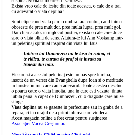
suspina. Boala si moartea Il scarbesc.
Exista vreo cale de iesire din toate acestea, o cale de a trai
cu adevarat o viata deplina?
Sunt clipe cand viata pare o umbra fara contur, cand inima
oboseste de prea mult dor, prea multa lupta, prea mult gol.
Dar chiar acolo, in mijlocul pustiei, exista o cale care duce
spre o viata plina de sens. Alatura-te lui Ann Voskamp intr-
un pelerinaj spiritual inspirat din viata lui Isus.
Iubirea lui Dumnezeu nu te lasa in ruina, ci
te ridica, te curata de praf si te invata sa
traiesti din nou
.
Fiecare zi a acestui pelerinaj este un pas spre lumina,
insotit de un verset din Evanghelia dupa Ioan si o meditatie
in linistea inimii care cauta adevarul. Toate acestea deschid
o poarta catre o viata innoita, una in care esti vazuta, tinuta,
iubita pana la capat de Dumnezeu, cu o dragoste care nu se
stinge.
Viata deplina nu se gaseste in perfectiune sau in graba de a
repara, ci in curajul de a primi iubirea care vindeca.
Acest magazin online a fost creat pentru susținerea
Asociației Vocea Creștinilor
.
Mergi înapoi la 👉 Magazin:
Click aici