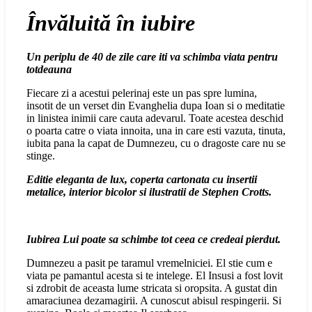
Învăluită în iubire
Un periplu de 40 de zile care iti va schimba viata pentru
totdeauna
Fiecare zi a acestui pelerinaj este un pas spre lumina,
insotit de un verset din Evanghelia dupa Ioan si o meditatie
in linistea inimii care cauta adevarul. Toate acestea deschid
o poarta catre o viata innoita, una in care esti vazuta, tinuta,
iubita pana la capat de Dumnezeu, cu o dragoste care nu se
stinge.
Editie eleganta de lux,
coperta cartonata cu insertii
metalice, interior bicolor si ilustratii de Stephen Crotts.
Iubirea Lui poate sa schimbe tot ceea ce credeai pierdut.
Dumnezeu a pasit pe taramul vremelniciei. El stie cum e
viata pe pamantul acesta si te intelege. El Insusi a fost lovit
si zdrobit de aceasta lume stricata si oropsita. A gustat din
amaraciunea dezamagirii. A cunoscut abisul respingerii. Si