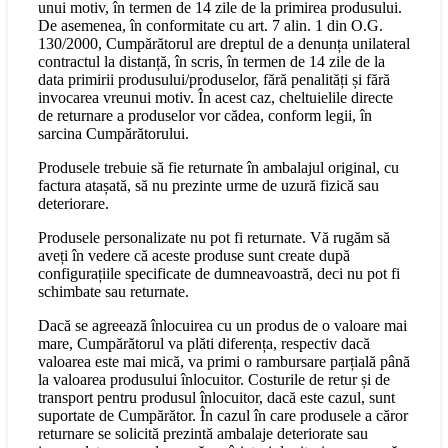
unui motiv, în termen de 14 zile de la primirea produsului.
De asemenea, în conformitate cu art. 7 alin. 1 din O.G.
130/2000, Cumpărătorul are dreptul de a denunța unilateral
contractul la distanță, în scris, în termen de 14 zile de la
data primirii produsului/produselor, fără penalități și fără
invocarea vreunui motiv. În acest caz, cheltuielile directe
de returnare a produselor vor cădea, conform legii, în
sarcina Cumpărătorului.
Produsele trebuie să fie returnate în ambalajul original, cu
factura atașată, să nu prezinte urme de uzură fizică sau
deteriorare.
Produsele personalizate nu pot fi returnate. Vă rugăm să
aveți în vedere că aceste produse sunt create după
configurațiile specificate de dumneavoastră, deci nu pot fi
schimbate sau returnate.
Dacă se agreează înlocuirea cu un produs de o valoare mai
mare, Cumpărătorul va plăti diferența, respectiv dacă
valoarea este mai mică, va primi o rambursare parțială până
la valoarea produsului înlocuitor. Costurile de retur și de
transport pentru produsul înlocuitor, dacă este cazul, sunt
suportate de Cumpărător. În cazul în care produsele a căror
returnare se solicită prezintă ambalaje deteriorate sau