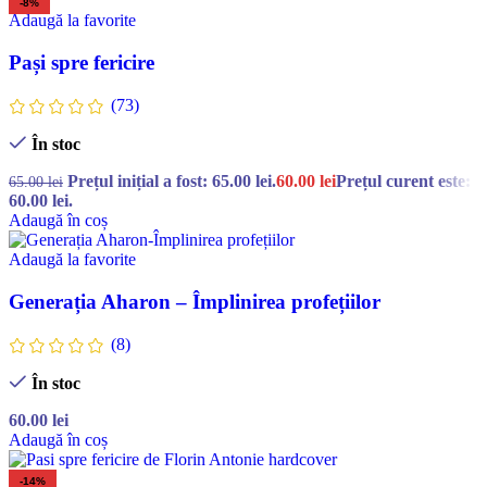
-8%
Adaugă la favorite
Pași spre fericire
(73)
În stoc
Prețul inițial a fost: 65.00 lei.
60.00
lei
Prețul curent este:
65.00
lei
60.00 lei.
Adaugă în coș
Adaugă la favorite
Generația Aharon – Împlinirea profețiilor
(8)
În stoc
60.00
lei
Adaugă în coș
-14%