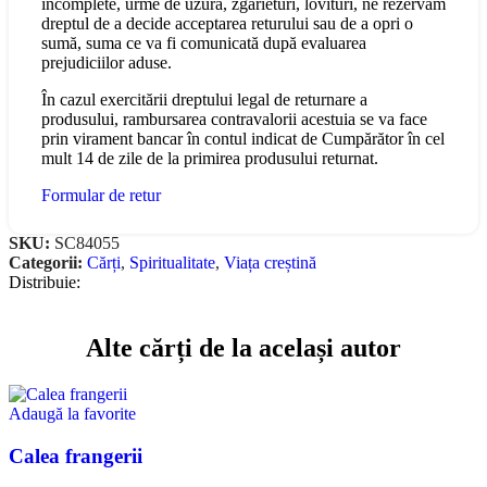
incomplete, urme de uzură, zgârieturi, lovituri, ne rezervăm
dreptul de a decide acceptarea returului sau de a opri o
sumă, suma ce va fi comunicată după evaluarea
prejudiciilor aduse.
În cazul exercitării dreptului legal de returnare a
produsului, rambursarea contravalorii acestuia se va face
prin virament bancar în contul indicat de Cumpărător în cel
mult 14 de zile de la primirea produsului returnat.
Formular de retur
SKU:
SC84055
Categorii:
Cărți
,
Spiritualitate
,
Viața creștină
Distribuie:
Alte cărți de la același autor
Adaugă la favorite
Calea frangerii