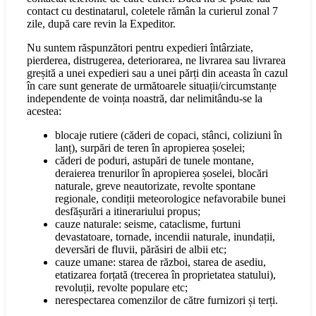
contact cu destinatarul, coletele rămân la curierul zonal 7
zile, după care revin la Expeditor.
Nu suntem răspunzători pentru expedieri întârziate,
pierderea, distrugerea, deteriorarea, ne livrarea sau livrarea
greșită a unei expedieri sau a unei părți din aceasta în cazul
în care sunt generate de următoarele situații/circumstanțe
independente de voința noastră, dar nelimitându-se la
acestea:
blocaje rutiere (căderi de copaci, stânci, coliziuni în
lanț), surpări de teren în apropierea șoselei;
căderi de poduri, astupări de tunele montane,
deraierea trenurilor în apropierea șoselei, blocări
naturale, greve neautorizate, revolte spontane
regionale, condiții meteorologice nefavorabile bunei
desfășurări a itinerariului propus;
cauze naturale: seisme, cataclisme, furtuni
devastatoare, tornade, incendii naturale, inundații,
deversări de fluvii, părăsiri de albii etc;
cauze umane: starea de război, starea de asediu,
etatizarea forțată (trecerea în proprietatea statului),
revoluții, revolte populare etc;
nerespectarea comenzilor de către furnizori și terți.