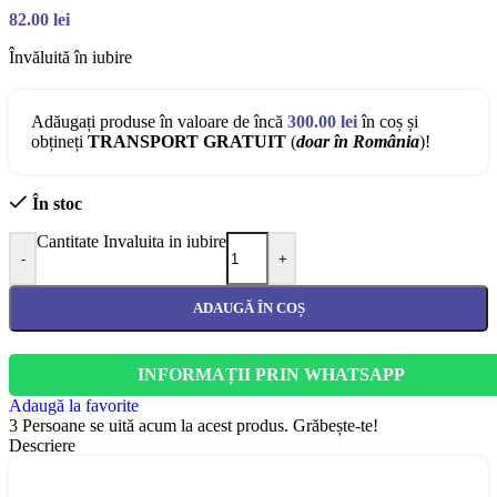
82.00
lei
Învăluită în iubire
Adăugați produse în valoare de încă
300.00
lei
în coș și
obțineți
TRANSPORT GRATUIT
(
doar în România
)!
În stoc
Cantitate Invaluita in iubire
-
+
ADAUGĂ ÎN COȘ
INFORMAȚII PRIN WHATSAPP
Adaugă la favorite
3
Persoane se uită acum la acest produs. Grăbește-te!
Descriere