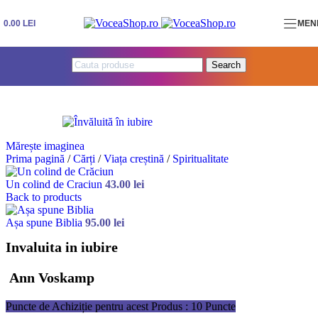
Skip to navigation
Skip to main content
0.00
LEI
MEN
Search
Mărește imaginea
Prima pagină
/
Cărți
/
Viața creștină
/
Spiritualitate
Un colind de Craciun
43.00
lei
Back to products
Așa spune Biblia
95.00
lei
Invaluita in iubire
Ann Voskamp
Puncte de Achiziție pentru acest Produs : 10 Puncte