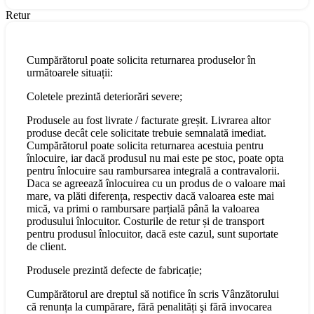
Retur
Cumpărătorul poate solicita returnarea produselor în
următoarele situații:
Coletele prezintă deteriorări severe;
Produsele au fost livrate / facturate greșit. Livrarea altor
produse decât cele solicitate trebuie semnalată imediat.
Cumpărătorul poate solicita returnarea acestuia pentru
înlocuire, iar dacă produsul nu mai este pe stoc, poate opta
pentru înlocuire sau rambursarea integrală a contravalorii.
Daca se agreează înlocuirea cu un produs de o valoare mai
mare, va plăti diferența, respectiv dacă valoarea este mai
mică, va primi o rambursare parțială până la valoarea
produsului înlocuitor. Costurile de retur și de transport
pentru produsul înlocuitor, dacă este cazul, sunt suportate
de client.
Produsele prezintă defecte de fabricație;
Cumpărătorul are dreptul să notifice în scris Vânzătorului
că renunța la cumpărare, fără penalități şi fără invocarea