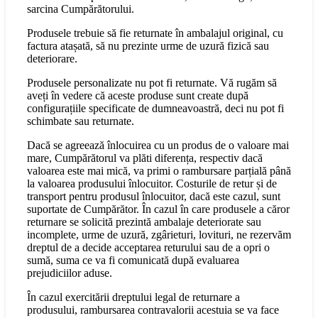
sarcina Cumpărătorului.
Produsele trebuie să fie returnate în ambalajul original, cu
factura atașată, să nu prezinte urme de uzură fizică sau
deteriorare.
Produsele personalizate nu pot fi returnate. Vă rugăm să
aveți în vedere că aceste produse sunt create după
configurațiile specificate de dumneavoastră, deci nu pot fi
schimbate sau returnate.
Dacă se agreează înlocuirea cu un produs de o valoare mai
mare, Cumpărătorul va plăti diferența, respectiv dacă
valoarea este mai mică, va primi o rambursare parțială până
la valoarea produsului înlocuitor. Costurile de retur și de
transport pentru produsul înlocuitor, dacă este cazul, sunt
suportate de Cumpărător. În cazul în care produsele a căror
returnare se solicită prezintă ambalaje deteriorate sau
incomplete, urme de uzură, zgârieturi, lovituri, ne rezervăm
dreptul de a decide acceptarea returului sau de a opri o
sumă, suma ce va fi comunicată după evaluarea
prejudiciilor aduse.
În cazul exercitării dreptului legal de returnare a
produsului, rambursarea contravalorii acestuia se va face