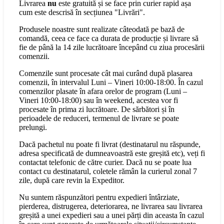
Livrarea
nu
este gratuită și se face prin curier rapid așa
cum este descrisă în secțiunea "Livrări".
Produsele noastre sunt realizate câteodată pe bază de
comandă, ceea ce face ca durata de producție și livrare să
fie de până la 14 zile lucrătoare începând cu ziua procesării
comenzii.
Comenzile sunt procesate cât mai curând după plasarea
comenzii, în intervalul Luni – Vineri 10:00-18:00. În cazul
comenzilor plasate în afara orelor de program (Luni –
Vineri 10:00-18:00) sau în weekend, acestea vor fi
procesate în prima zi lucrătoare. De sărbători și în
perioadele de reduceri, termenul de livrare se poate
prelungi.
Dacă pachetul nu poate fi livrat (destinatarul nu răspunde,
adresa specificată de dumneavoastră este greșită etc), veți fi
contactat telefonic de către curier. Dacă nu se poate lua
contact cu destinatarul, coletele rămân la curierul zonal 7
zile, după care revin la Expeditor.
Nu suntem răspunzători pentru expedieri întârziate,
pierderea, distrugerea, deteriorarea, ne livrarea sau livrarea
greșită a unei expedieri sau a unei părți din aceasta în cazul