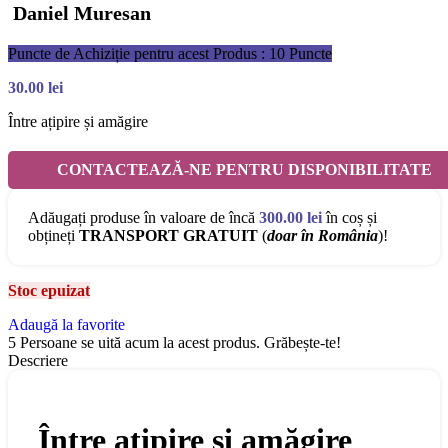
Daniel Muresan
Puncte de Achiziție pentru acest Produs : 10 Puncte
30.00
lei
Între ațipire și amăgire
CONTACTEAZĂ-NE PENTRU DISPONIBILITATE
Adăugați produse în valoare de încă
300.00
lei
în coș și
obțineți
TRANSPORT GRATUIT
(
doar în România
)!
Stoc epuizat
Adaugă la favorite
5
Persoane se uită acum la acest produs. Grăbește-te!
Descriere
Între ațipire și amăgire