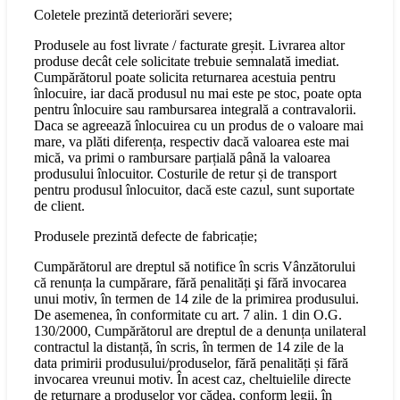
Coletele prezintă deteriorări severe;
Produsele au fost livrate / facturate greșit. Livrarea altor
produse decât cele solicitate trebuie semnalată imediat.
Cumpărătorul poate solicita returnarea acestuia pentru
înlocuire, iar dacă produsul nu mai este pe stoc, poate opta
pentru înlocuire sau rambursarea integrală a contravalorii.
Daca se agreează înlocuirea cu un produs de o valoare mai
mare, va plăti diferența, respectiv dacă valoarea este mai
mică, va primi o rambursare parțială până la valoarea
produsului înlocuitor. Costurile de retur și de transport
pentru produsul înlocuitor, dacă este cazul, sunt suportate
de client.
Produsele prezintă defecte de fabricație;
Cumpărătorul are dreptul să notifice în scris Vânzătorului
că renunța la cumpărare, fără penalități şi fără invocarea
unui motiv, în termen de 14 zile de la primirea produsului.
De asemenea, în conformitate cu art. 7 alin. 1 din O.G.
130/2000, Cumpărătorul are dreptul de a denunța unilateral
contractul la distanță, în scris, în termen de 14 zile de la
data primirii produsului/produselor, fără penalități și fără
invocarea vreunui motiv. În acest caz, cheltuielile directe
de returnare a produselor vor cădea, conform legii, în