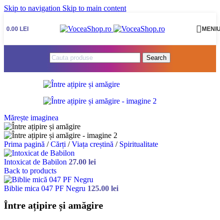
Skip to navigation
Skip to main content
0.00
LEI
MENI
Search
Mărește imaginea
Prima pagină
/
Cărți
/
Viața creștină
/
Spiritualitate
Intoxicat de Babilon
27.00
lei
Back to products
Biblie mica 047 PF Negru
125.00
lei
Între ațipire și amăgire