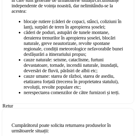
în care sunt generate de următoarele situații/circumstanțe
independente de voința noastră, dar nelimitându-se la
acestea:
blocaje rutiere (căderi de copaci, stânci, coliziuni în
lanț), surpări de teren în apropierea șoselei;
căderi de poduri, astupări de tunele montane,
deraierea trenurilor în apropierea șoselei, blocări
naturale, greve neautorizate, revolte spontane
regionale, condiții meteorologice nefavorabile bunei
desfășurări a itinerariului propus;
cauze naturale: seisme, cataclisme, furtuni
devastatoare, tornade, incendii naturale, inundații,
deversări de fluvii, părăsiri de albii etc;
cauze umane: starea de război, starea de asediu,
etatizarea forțată (trecerea în proprietatea statului),
revoluții, revolte populare etc;
nerespectarea comenzilor de către furnizori și terți.
Retur
Cumpărătorul poate solicita returnarea produselor în
următoarele situații: