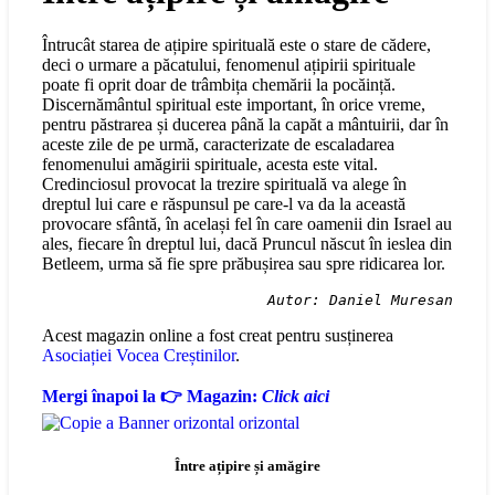
Întrucât starea de ațipire spirituală este o stare de cădere,
deci o urmare a păcatului, fenomenul ațipirii spirituale
poate fi oprit doar de trâmbița chemării la pocăință.
Discernământul spiritual este important, în orice vreme,
pentru păstrarea și ducerea până la capăt a mântuirii, dar în
aceste zile de pe urmă, caracterizate de escaladarea
fenomenului amăgirii spirituale, acesta este vital.
Credinciosul provocat la trezire spirituală va alege în
dreptul lui care e răspunsul pe care-l va da la această
provocare sfântă, în același fel în care oamenii din Israel au
ales, fiecare în dreptul lui, dacă Pruncul născut în ieslea din
Betleem, urma să fie spre prăbușirea sau spre ridicarea lor.
Autor: Daniel Muresan
Acest magazin online a fost creat pentru susținerea
Asociației Vocea Creștinilor
.
Mergi înapoi la 👉 Magazin:
Click aici
Între ațipire și amăgire