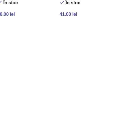
În stoc
În stoc
6.00
lei
41.00
lei
ADAUGĂ ÎN COȘ
ADAUGĂ ÎN COȘ
31 
28
A