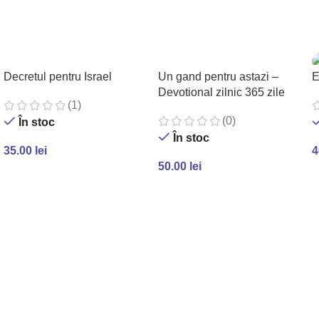
Decretul pentru Israel
Un gand pentru astazi –
E
Devotional zilnic 365 zile
(1)
(0)
În stoc
În stoc
35.00
lei
4
50.00
lei
ADAUGĂ ÎN COȘ
ADAUGĂ ÎN COȘ