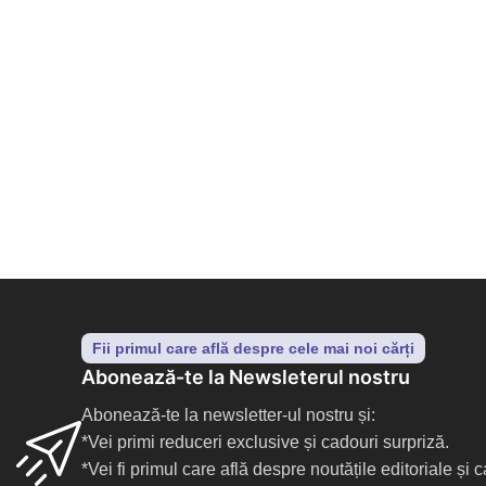
Fii primul care află despre cele mai noi cărți
Abonează-te la Newsleterul nostru
Abonează-te la newsletter-ul nostru și:
*Vei primi reduceri exclusive și cadouri surpriză.
*Vei fi primul care află despre noutățile editoriale și