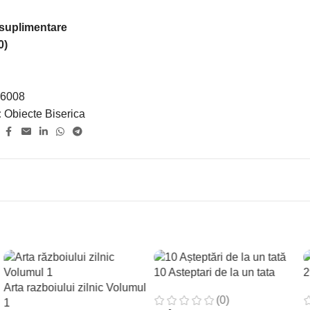
 suplimentare
0)
6008
:
Obiecte Biserica
:
10 Asteptari de la un tata
2
Arta razboiului zilnic Volumul
(0)
1