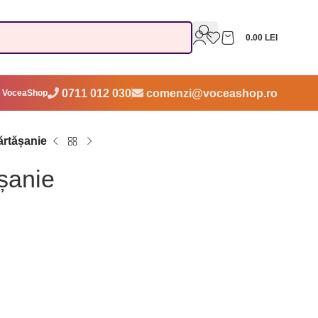
0.00
LEI
0711 012 030
comenzi@voceashop.ro
 VoceaShop
ărtășanie
șanie