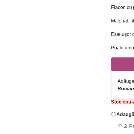
Flacon cu 
Material: p
Este ușor 
Poate umpl
Adăugaț
Român
Stoc epui
Adaugă 
3
Pe