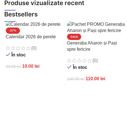
Produse vizualizate recent
Bestsellers
-57%
Calendar 2026 de perete
SALE
Generația Aharon și Pași
(0)
spre fericire
În stoc
(0)
10.00
lei
23.00
lei
În stoc
ADAUGĂ ÎN COȘ
110.00
lei
130.00
lei
ADAUGĂ ÎN COȘ