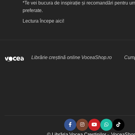
*Te vei bucura de inspirație și recomandări pentru ur
preferate.
Lectura începe aici!
Librărie creștină online VoceaShop.ro
Cumpă
© Librăria Vocea Creștinilor - VoceaSho