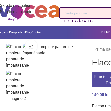
Skip to navigation
Skip to main content
SELECTEAZĂ CATEGORIA
agazin
Despre Noi
Blog
Contact
Biblii
B
Mărește imaginea
Prima pa
Flac
Puncte de
Pr
140.00
lei
Flacon ump