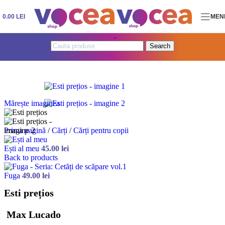
Skip to navigation
Skip to main content
0.00
LEI
MEN
Search
Mărește imaginea
Prima pagină
/
Cărți
/
Cărți pentru copii
Ești al meu
45.00
lei
Back to products
Fuga
49.00
lei
Esti prețios
Max Lucado