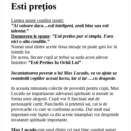
Esti prețios
Lumea spune copiilor nostri:
”Ai valoare daca…esti inteligent, arati bine sau esti
talentat.”
Dumnezeu le spune
:
”Esti pretios pur si simplu. Fara
nici o alta conditie.”
Numai unul dintre aceste doua mesaje isi poate gasi loc in
inimile lor.
De aceea, fiecare copil ar trebui sa auda acest adevar
linistitor:
”Esti Pretios In Ochii Lui”
Incantatoarea poveste a lui Max Lucado, va va ajuta sa
reamintiti copiilor acesat lucru, iar si iar …cu dragoste.
In aceasta minunata colectie de povestiri pentru copii, Max
Lucado ne impartaseste adevaruri spirituale si morale in
forma unor alegorii. Copii vor fi fascinati atat de
personajele cartii: Pancinello si prietenii sai, cat si de
provocarile cu care se confrunta acestia. Dar mult mai
important este faptul ca din aceste intamplari vor desprinde
invataturi spirituale importante.
Max Lucado
este unul dintre cei mai bine vanduti autori