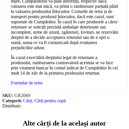
mare, Cumpărătorul va plăti diferența, respectiv dacă
valoarea este mai mică, va primi o rambursare parțială până
la valoarea produsului înlocuitor. Costurile de retur și de
transport pentru produsul înlocuitor, dacă este cazul, sunt
suportate de Cumpărător. În cazul în care produsele a căror
returnare se solicită prezintă ambalaje deteriorate sau
incomplete, urme de uzură, zgârieturi, lovituri, ne rezervăm
dreptul de a decide acceptarea returului sau de a opri o
sumă, suma ce va fi comunicată după evaluarea
prejudiciilor aduse.
În cazul exercitării dreptului legal de returnare a
produsului, rambursarea contravalorii acestuia se va face
prin virament bancar în contul indicat de Cumpărător în cel
mult 14 de zile de la primirea produsului returnat.
Formular de retur
SKU:
GR2069
Categorii:
Cărți
,
Cărți pentru copii
Distribuie:
Alte cărți de la același autor