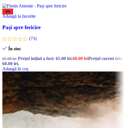
-8%
Adaugă la favorite
Pași spre fericire
(73)
În stoc
Prețul inițial a fost: 65.00 lei.
60.00
lei
Prețul curent este:
65.00
lei
60.00 lei.
Adaugă în coș