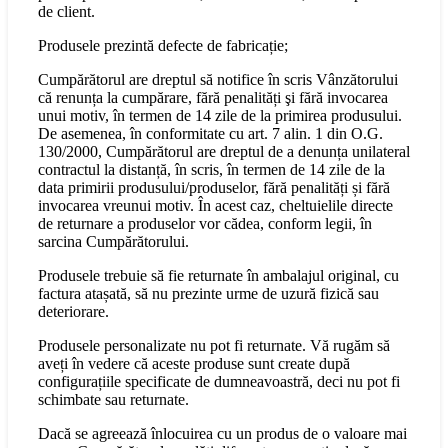
de client.
Produsele prezintă defecte de fabricație;
Cumpărătorul are dreptul să notifice în scris Vânzătorului
că renunța la cumpărare, fără penalități şi fără invocarea
unui motiv, în termen de 14 zile de la primirea produsului.
De asemenea, în conformitate cu art. 7 alin. 1 din O.G.
130/2000, Cumpărătorul are dreptul de a denunța unilateral
contractul la distanță, în scris, în termen de 14 zile de la
data primirii produsului/produselor, fără penalități și fără
invocarea vreunui motiv. În acest caz, cheltuielile directe
de returnare a produselor vor cădea, conform legii, în
sarcina Cumpărătorului.
Produsele trebuie să fie returnate în ambalajul original, cu
factura atașată, să nu prezinte urme de uzură fizică sau
deteriorare.
Produsele personalizate nu pot fi returnate. Vă rugăm să
aveți în vedere că aceste produse sunt create după
configurațiile specificate de dumneavoastră, deci nu pot fi
schimbate sau returnate.
Dacă se agreează înlocuirea cu un produs de o valoare mai