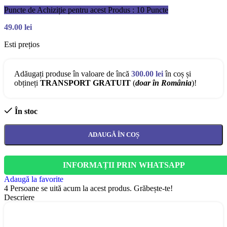
Puncte de Achiziție pentru acest Produs : 10 Puncte
49.00
lei
Esti prețios
Adăugați produse în valoare de încă
300.00
lei
în coș și
obțineți
TRANSPORT GRATUIT
(
doar în România
)!
În stoc
ADAUGĂ ÎN COȘ
INFORMAȚII PRIN WHATSAPP
Adaugă la favorite
4
Persoane se uită acum la acest produs. Grăbește-te!
Descriere