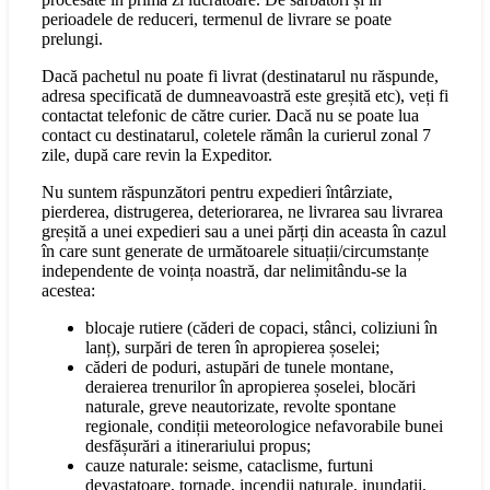
perioadele de reduceri, termenul de livrare se poate
prelungi.
Dacă pachetul nu poate fi livrat (destinatarul nu răspunde,
adresa specificată de dumneavoastră este greșită etc), veți fi
contactat telefonic de către curier. Dacă nu se poate lua
contact cu destinatarul, coletele rămân la curierul zonal 7
zile, după care revin la Expeditor.
Nu suntem răspunzători pentru expedieri întârziate,
pierderea, distrugerea, deteriorarea, ne livrarea sau livrarea
greșită a unei expedieri sau a unei părți din aceasta în cazul
în care sunt generate de următoarele situații/circumstanțe
independente de voința noastră, dar nelimitându-se la
acestea:
blocaje rutiere (căderi de copaci, stânci, coliziuni în
lanț), surpări de teren în apropierea șoselei;
căderi de poduri, astupări de tunele montane,
deraierea trenurilor în apropierea șoselei, blocări
naturale, greve neautorizate, revolte spontane
regionale, condiții meteorologice nefavorabile bunei
desfășurări a itinerariului propus;
cauze naturale: seisme, cataclisme, furtuni
devastatoare, tornade, incendii naturale, inundații,