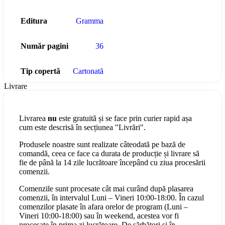
Editura
Gramma
Număr pagini
36
Tip copertă
Cartonată
Livrare
Livrarea
nu
este gratuită și se face prin curier rapid așa
cum este descrisă în secțiunea "Livrări".
Produsele noastre sunt realizate câteodată pe bază de
comandă, ceea ce face ca durata de producție și livrare să
fie de până la 14 zile lucrătoare începând cu ziua procesării
comenzii.
Comenzile sunt procesate cât mai curând după plasarea
comenzii, în intervalul Luni – Vineri 10:00-18:00. În cazul
comenzilor plasate în afara orelor de program (Luni –
Vineri 10:00-18:00) sau în weekend, acestea vor fi
procesate în prima zi lucrătoare. De sărbători și în