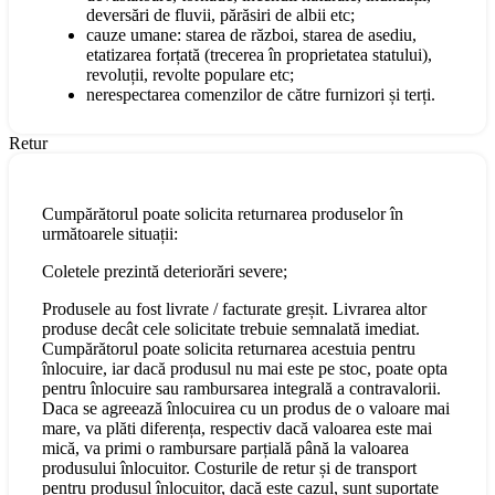
deversări de fluvii, părăsiri de albii etc;
cauze umane: starea de război, starea de asediu,
etatizarea forțată (trecerea în proprietatea statului),
revoluții, revolte populare etc;
nerespectarea comenzilor de către furnizori și terți.
Retur
Cumpărătorul poate solicita returnarea produselor în
următoarele situații:
Coletele prezintă deteriorări severe;
Produsele au fost livrate / facturate greșit. Livrarea altor
produse decât cele solicitate trebuie semnalată imediat.
Cumpărătorul poate solicita returnarea acestuia pentru
înlocuire, iar dacă produsul nu mai este pe stoc, poate opta
pentru înlocuire sau rambursarea integrală a contravalorii.
Daca se agreează înlocuirea cu un produs de o valoare mai
mare, va plăti diferența, respectiv dacă valoarea este mai
mică, va primi o rambursare parțială până la valoarea
produsului înlocuitor. Costurile de retur și de transport
pentru produsul înlocuitor, dacă este cazul, sunt suportate