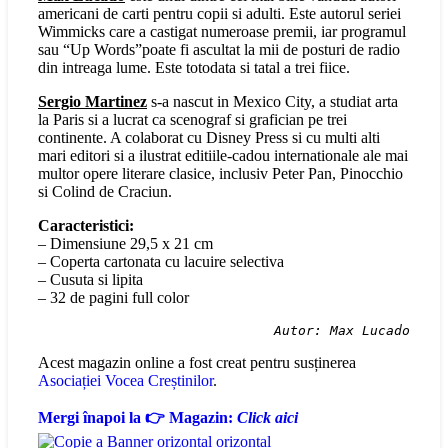
americani de carti pentru copii si adulti. Este autorul seriei
Wimmicks care a castigat numeroase premii, iar programul
sau “Up Words”poate fi ascultat la mii de posturi de radio
din intreaga lume. Este totodata si tatal a trei fiice.
Sergio Martinez
s-a nascut in Mexico City, a studiat arta
la Paris si a lucrat ca scenograf si grafician pe trei
continente. A colaborat cu Disney Press si cu multi alti
mari editori si a ilustrat editiile-cadou internationale ale mai
multor opere literare clasice, inclusiv Peter Pan, Pinocchio
si Colind de Craciun.
Caracteristici:
– Dimensiune 29,5 x 21 cm
– Coperta cartonata cu lacuire selectiva
– Cusuta si lipita
– 32 de pagini full color
Autor: Max Lucado
Acest magazin online a fost creat pentru susținerea
Asociației Vocea Creștinilor
.
Mergi înapoi la 👉 Magazin:
Click aici