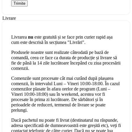
Livrare
Livrarea
nu
este gratuită și se face prin curier rapid așa
cum este descrisă în secțiunea "Livrări".
Produsele noastre sunt realizate câteodată pe bază de
comandă, ceea ce face ca durata de producție și livrare să
fie de până la 14 zile lucrătoare începând cu ziua procesării
comenzii.
Comenzile sunt procesate cât mai curând după plasarea
comenzii, în intervalul Luni – Vineri 10:00-18:00. În cazul
comenzilor plasate în afara orelor de program (Luni –
Vineri 10:00-18:00) sau în weekend, acestea vor fi
procesate în prima zi lucrătoare. De sărbători și în
perioadele de reduceri, termenul de livrare se poate
prelungi.
Dacă pachetul nu poate fi livrat (destinatarul nu răspunde,
adresa specificată de dumneavoastră este greșită etc), veți fi
contactat telefonic de către curier. Dacă nu se poate lua