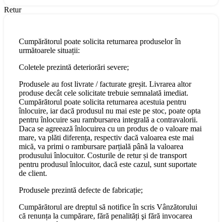
Retur
Cumpărătorul poate solicita returnarea produselor în
următoarele situații:
Coletele prezintă deteriorări severe;
Produsele au fost livrate / facturate greșit. Livrarea altor
produse decât cele solicitate trebuie semnalată imediat.
Cumpărătorul poate solicita returnarea acestuia pentru
înlocuire, iar dacă produsul nu mai este pe stoc, poate opta
pentru înlocuire sau rambursarea integrală a contravalorii.
Daca se agreează înlocuirea cu un produs de o valoare mai
mare, va plăti diferența, respectiv dacă valoarea este mai
mică, va primi o rambursare parțială până la valoarea
produsului înlocuitor. Costurile de retur și de transport
pentru produsul înlocuitor, dacă este cazul, sunt suportate
de client.
Produsele prezintă defecte de fabricație;
Cumpărătorul are dreptul să notifice în scris Vânzătorului
că renunța la cumpărare, fără penalități şi fără invocarea