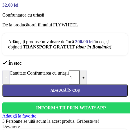
32.00
lei
Confruntarea cu uriașii
De la producătorul filmului FLYWHEEL
Adăugați produse în valoare de încă
300.00
lei
în coș și
obțineți
TRANSPORT GRATUIT
(
doar în România
)!
În stoc
Cantitate Confruntarea cu uriașii
-
+
ADAUGĂ ÎN COȘ
INFORMAȚII PRIN WHATSAPP
Adaugă la favorite
3
Persoane se uită acum la acest produs. Grăbește-te!
Descriere