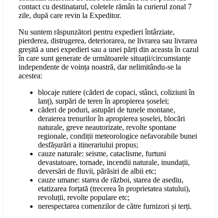
contact cu destinatarul, coletele rămân la curierul zonal 7
zile, după care revin la Expeditor.
Nu suntem răspunzători pentru expedieri întârziate,
pierderea, distrugerea, deteriorarea, ne livrarea sau livrarea
greșită a unei expedieri sau a unei părți din aceasta în cazul
în care sunt generate de următoarele situații/circumstanțe
independente de voința noastră, dar nelimitându-se la
acestea:
blocaje rutiere (căderi de copaci, stânci, coliziuni în
lanț), surpări de teren în apropierea șoselei;
căderi de poduri, astupări de tunele montane,
deraierea trenurilor în apropierea șoselei, blocări
naturale, greve neautorizate, revolte spontane
regionale, condiții meteorologice nefavorabile bunei
desfășurări a itinerariului propus;
cauze naturale: seisme, cataclisme, furtuni
devastatoare, tornade, incendii naturale, inundații,
deversări de fluvii, părăsiri de albii etc;
cauze umane: starea de război, starea de asediu,
etatizarea forțată (trecerea în proprietatea statului),
revoluții, revolte populare etc;
nerespectarea comenzilor de către furnizori și terți.