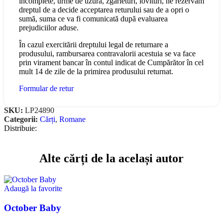
incomplete, urme de uzură, zgârieturi, lovituri, ne rezervăm
dreptul de a decide acceptarea returului sau de a opri o
sumă, suma ce va fi comunicată după evaluarea
prejudiciilor aduse.
În cazul exercitării dreptului legal de returnare a
produsului, rambursarea contravalorii acestuia se va face
prin virament bancar în contul indicat de Cumpărător în cel
mult 14 de zile de la primirea produsului returnat.
Formular de retur
SKU:
LP24890
Categorii:
Cărți
,
Romane
Distribuie:
Alte cărți de la același autor
Adaugă la favorite
October Baby