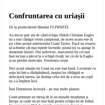
Confruntarea cu uriașii
De la producătorul filmului
FLYWHEEL
Au trecut șase ani de când echipa Shiloh Christian Eagles
nu a mai câștigat vreun campionat, de aceea acum este în
joc chiar postul antrenorului Grant Taylor. Dacă nu reușesc
să schimbe cât mai repede lucrurile, postul lui va ajunge în
domeniul istoriei. Din nefericire, marcatorul lor cel mai
bun tocmai a plecat la o echipă rivală, iar cei de la Eagles
și-au pierdut motivația. Tensiunea crește.
Nici acasă situația lui Grant nu este mai bună. Locuiește cu
soția lui într-o dărăpănătură, mașina lor răblăgită se
defectează mereu, iar dorința celor doi de a avea un copil
nu s-a împlinit încă.
Însă Dumnezeu lucrează – pe mai multe planuri.
Grant primește un mesaj de la un musafir neașteptat și
începe să caute un țel mai înalt pentru echipa lui de fotbal.