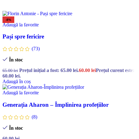
-8%
Adaugă la favorite
Pași spre fericire
(73)
În stoc
Prețul inițial a fost: 65.00 lei.
60.00
lei
Prețul curent este:
65.00
lei
60.00 lei.
Adaugă în coș
Adaugă la favorite
Generația Aharon – Împlinirea profețiilor
(8)
În stoc
60.00
lei