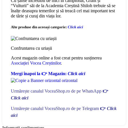
Cu șanse incredibil de mici în campionat, Grant și
“Vulturii” săi de la Academia Creștină Shiloh trebuie să se
înalțe deasupra temerilor și să treacă cel mai important test
de tărie și curaj din viața lor.
Alte produse din aceeași categorie:
Click aici
Confruntarea cu uriașii
Acest magazin online a fost creat pentru susținerea
Asociației Vocea Creștinilor
.
Mergi înapoi la 👉 Magazin:
Click aici
Urmărește canalul VoceaShop.ro de pe WhatsApp
👉
Click aici
Urmărește canalul VoceaShop.ro de pe Telegram
👉
Click
aici
Informații suplimentare