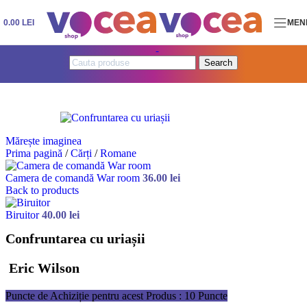
Skip to navigation
Skip to main content
0.00
LEI
MEN
Search
Mărește imaginea
Prima pagină
/
Cărți
/
Romane
Camera de comandă War room
36.00
lei
Back to products
Biruitor
40.00
lei
Confruntarea cu uriașii
Eric Wilson
Puncte de Achiziție pentru acest Produs : 10 Puncte