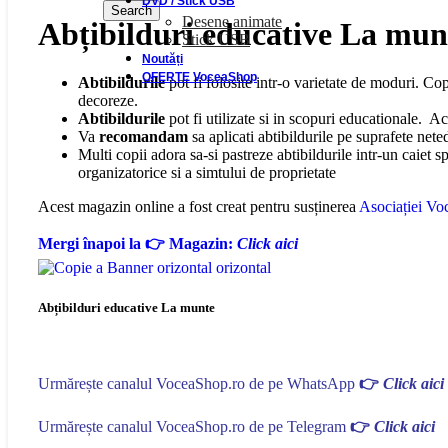
DVD / Stick USB
Search
Desene animate
Abțibilduri educative La mun
Stick USB
Noutăți
OFERTE VoceaShop
Abtibildurile
pot fi folosite intr-o varietate de moduri. Copii
decoreze.
Abtibildurile
pot fi utilizate si in scopuri educationale. Ace
Va
recomandam
sa aplicati abtibildurile pe suprafete nete
Multi copii adora sa-si pastreze abtibildurile intr-un caiet sp
organizatorice si a simtului de proprietate
Acest magazin online a fost creat pentru susținerea
Asociației Voc
Mergi înapoi la 👉 Magazin:
Click aici
Abțibilduri educative La munte
Urmărește canalul VoceaShop.ro de pe WhatsApp
👉
Click aici
Urmărește canalul VoceaShop.ro de pe Telegram
👉
Click aici