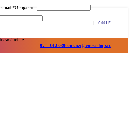
ă email
*
Obligatoriu
0.00
LEI
ine-mă minte
0711 012 030
comenzi@voceashop.ro