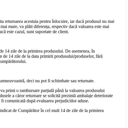
cita returnarea acestuia pentru înlocuire, iar dacă produsul nu mai
mai mare, va plăti diferența, respectiv dacă valoarea este mai
că este cazul, sunt suportate de client.
 de 14 zile de la primirea produsului. De asemenea, în
n de 14 zile de la data primirii produsului/produselor, fără
 Cumpărătorului.
dumneavoastră, deci nu pot fi schimbate sau returnate.
 va primi o rambursare parțială până la valoarea produsului
dusele a căror returnare se solicită prezintă ambalaje deteriorate
a fi comunicată după evaluarea prejudiciilor aduse.
 indicat de Cumpărător în cel mult 14 de zile de la primirea