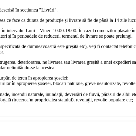
descrisă în secțiunea "Livrări".
a ce face ca durata de producție și livrare să fie de până la 14 zile luc
în intervalul Luni – Vineri 10:00-18:00. În cazul comenzilor plasate în
ori și în perioadele de reduceri, termenul de livrare se poate prelungi.
pecificată de dumneavoastră este greșită etc), veți fi contactat telefonic
or.
rugerea, deteriorarea, ne livrarea sau livrarea greșită a unei expedieri sa
dar nelimitându-se la acestea:
surpări de teren în apropierea șoselei;
urilor în apropierea șoselei, blocări naturale, greve neautorizate, revol
ade, incendii naturale, inundații, deversări de fluvii, părăsiri de albii et
rțată (trecerea în proprietatea statului), revoluții, revolte populare etc;