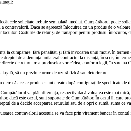
ituații:
e decât cele solicitate trebuie semnalată imediat. Cumpărătorul poate soli
ă a contravalorii. Daca se agreează înlocuirea cu un produs de o valoare 
locuitor. Costurile de retur și de transport pentru produsul înlocuitor, da
nța la cumpărare, fără penalități şi fără invocarea unui motiv, în termen
dreptul de a denunța unilateral contractul la distanță, în scris, în terme
ile directe de returnare a produselor vor cădea, conform legii, în sarcina
 atașată, să nu prezinte urme de uzură fizică sau deteriorare.
vedere că aceste produse sunt create după configurațiile specificate de 
Cumpărătorul va plăti diferența, respectiv dacă valoarea este mai mică,
uitor, dacă este cazul, sunt suportate de Cumpărător. În cazul în care pro
dreptul de a decide acceptarea returului sau de a opri o sumă, suma ce v
bursarea contravalorii acestuia se va face prin virament bancar în contul