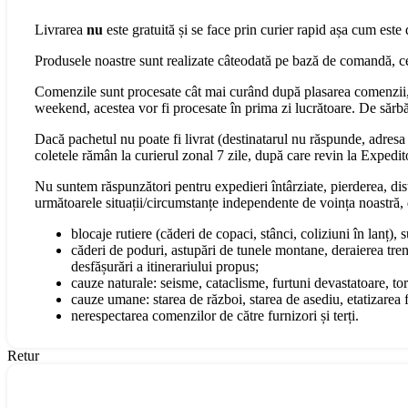
Livrarea
nu
este gratuită și se face prin curier rapid așa cum este 
Produsele noastre sunt realizate câteodată pe bază de comandă, cee
Comenzile sunt procesate cât mai curând după plasarea comenzii, 
weekend, acestea vor fi procesate în prima zi lucrătoare. De sărbăt
Dacă pachetul nu poate fi livrat (destinatarul nu răspunde, adresa s
coletele rămân la curierul zonal 7 zile, după care revin la Expedit
Nu suntem răspunzători pentru expedieri întârziate, pierderea, dist
următoarele situații/circumstanțe independente de voința noastră, 
blocaje rutiere (căderi de copaci, stânci, coliziuni în lanț), 
căderi de poduri, astupări de tunele montane, deraierea tren
desfășurări a itinerariului propus;
cauze naturale: seisme, cataclisme, furtuni devastatoare, torn
cauze umane: starea de război, starea de asediu, etatizarea fo
nerespectarea comenzilor de către furnizori și terți.
Retur