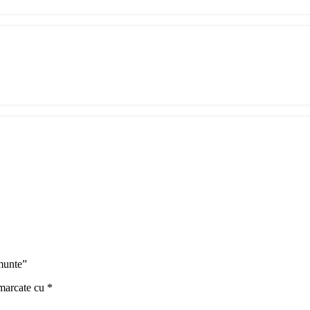
 munte”
 marcate cu
*