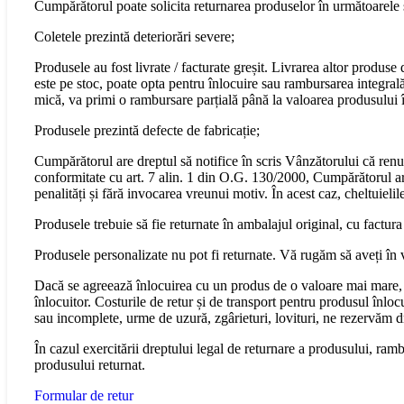
Cumpărătorul poate solicita returnarea produselor în următoarele s
Coletele prezintă deteriorări severe;
Produsele au fost livrate / facturate greșit. Livrarea altor produs
este pe stoc, poate opta pentru înlocuire sau rambursarea integral
mică, va primi o rambursare parțială până la valoarea produsului în
Produsele prezintă defecte de fabricație;
Cumpărătorul are dreptul să notifice în scris Vânzătorului că renu
conformitate cu art. 7 alin. 1 din O.G. 130/2000, Cumpărătorul are 
penalități și fără invocarea vreunui motiv. În acest caz, cheltuiel
Produsele trebuie să fie returnate în ambalajul original, cu factura
Produsele personalizate nu pot fi returnate. Vă rugăm să aveți în 
Dacă se agreează înlocuirea cu un produs de o valoare mai mare, 
înlocuitor. Costurile de retur și de transport pentru produsul înloc
sau incomplete, urme de uzură, zgârieturi, lovituri, ne rezervăm 
În cazul exercitării dreptului legal de returnare a produsului, ram
produsului returnat.
Formular de retur