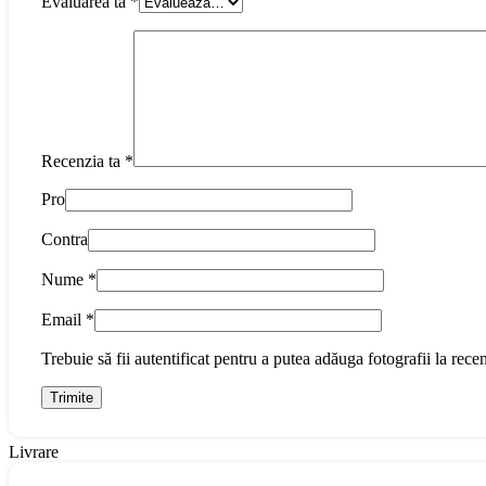
Evaluarea ta
*
Recenzia ta
*
Pro
Contra
Nume
*
Email
*
Trebuie să fii autentificat pentru a putea adăuga fotografii la recen
Livrare