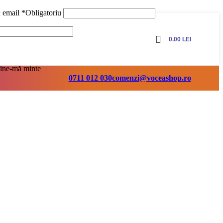
ă email
*
Obligatoriu
0.00
LEI
ine-mă minte
0711 012 030
comenzi@voceashop.ro