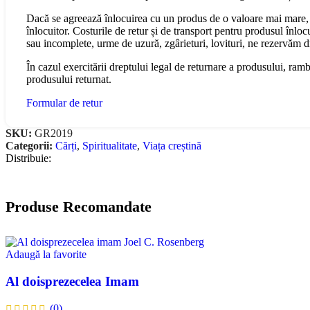
Dacă se agreează înlocuirea cu un produs de o valoare mai mare, 
înlocuitor. Costurile de retur și de transport pentru produsul înloc
sau incomplete, urme de uzură, zgârieturi, lovituri, ne rezervăm 
În cazul exercitării dreptului legal de returnare a produsului, ram
produsului returnat.
Formular de retur
SKU:
GR2019
Categorii:
Cărți
,
Spiritualitate
,
Viața creștină
Distribuie:
Produse Recomandate
Adaugă la favorite
Al doisprezecelea Imam
(0)