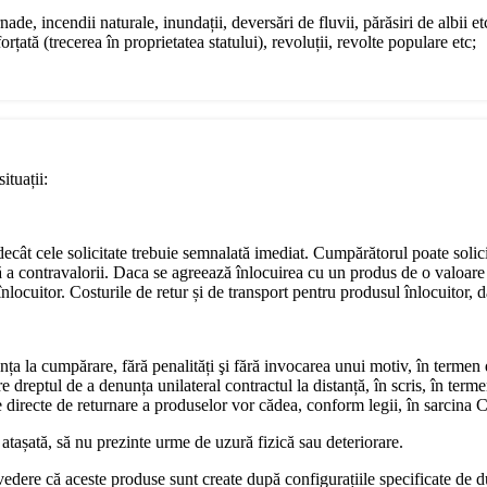
ade, incendii naturale, inundații, deversări de fluvii, părăsiri de albii et
rțată (trecerea în proprietatea statului), revoluții, revolte populare etc;
ituații:
e decât cele solicitate trebuie semnalată imediat. Cumpărătorul poate soli
ă a contravalorii. Daca se agreează înlocuirea cu un produs de o valoare 
locuitor. Costurile de retur și de transport pentru produsul înlocuitor, da
nța la cumpărare, fără penalități şi fără invocarea unui motiv, în termen
dreptul de a denunța unilateral contractul la distanță, în scris, în terme
ile directe de returnare a produselor vor cădea, conform legii, în sarcina
 atașată, să nu prezinte urme de uzură fizică sau deteriorare.
vedere că aceste produse sunt create după configurațiile specificate de 