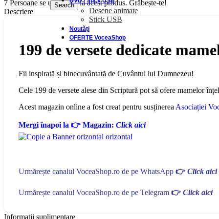
DVD / Stick USB
7
Persoane se uită acum la acest produs. Grăbește-te!
Search
Desene animate
Descriere
Stick USB
Noutăți
OFERTE VoceaShop
199 de versete dedicate mame
Fii inspirată și binecuvântată de Cuvântul lui Dumnezeu!
Cele 199 de versete alese din Scriptură pot să ofere mamelor înțel
Acest magazin online a fost creat pentru susținerea
Asociației Voc
Mergi înapoi la 👉 Magazin:
Click aici
Urmărește canalul VoceaShop.ro de pe WhatsApp
👉
Click aici
Urmărește canalul VoceaShop.ro de pe Telegram
👉
Click aici
Informații suplimentare