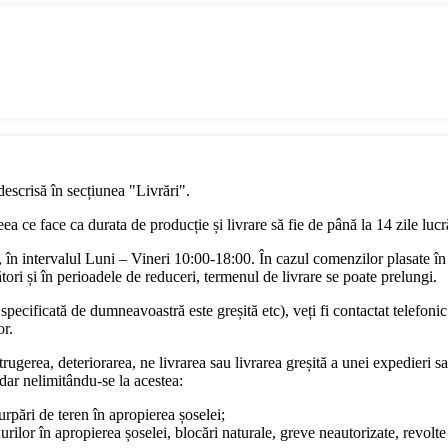
descrisă în secțiunea "Livrări".
a ce face ca durata de producție și livrare să fie de până la 14 zile luc
în intervalul Luni – Vineri 10:00-18:00. În cazul comenzilor plasate în
ori și în perioadele de reduceri, termenul de livrare se poate prelungi.
pecificată de dumneavoastră este greșită etc), veți fi contactat telefonic
or.
rugerea, deteriorarea, ne livrarea sau livrarea greșită a unei expedieri sa
dar nelimitându-se la acestea:
surpări de teren în apropierea șoselei;
urilor în apropierea șoselei, blocări naturale, greve neautorizate, revol