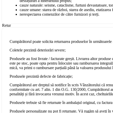
desfășurări a itinerariului propus;
cauze naturale: seisme, cataclisme, furtuni devastatoare, torn
cauze umane: starea de război, starea de asediu, etatizarea fo
nerespectarea comenzilor de către furnizori și terți.
Retur
Cumpărătorul poate solicita returnarea produselor în următoarele s
Coletele prezintă deteriorări severe;
Produsele au fost livrate / facturate greșit. Livrarea altor produs
este pe stoc, poate opta pentru înlocuire sau rambursarea integral
mică, va primi o rambursare parțială până la valoarea produsului în
Produsele prezintă defecte de fabricație;
Cumpărătorul are dreptul să notifice în scris Vânzătorului că renu
conformitate cu art. 7 alin. 1 din O.G. 130/2000, Cumpărătorul are 
penalități și fără invocarea vreunui motiv. În acest caz, cheltuiel
Produsele trebuie să fie returnate în ambalajul original, cu factura
Produsele personalizate nu pot fi returnate. Vă rugăm să aveți în 