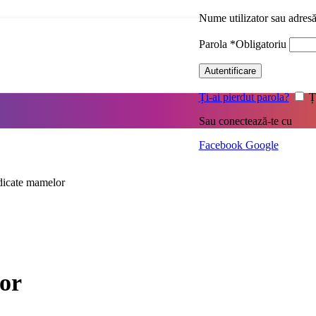
Nume utilizator sau adres
Parola
*
Obligatoriu
Autentificare
Ți-ai pierdut parola?
Ț
Sau conectează-te cu
Facebook
Google
dicate mamelor
lor