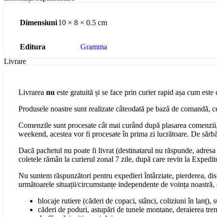
Dimensiuni
10 × 8 × 0.5 cm
Editura
Gramma
Livrare
Livrarea
nu
este gratuită și se face prin curier rapid așa cum este 
Produsele noastre sunt realizate câteodată pe bază de comandă, cee
Comenzile sunt procesate cât mai curând după plasarea comenzii, 
weekend, acestea vor fi procesate în prima zi lucrătoare. De sărbăt
Dacă pachetul nu poate fi livrat (destinatarul nu răspunde, adresa s
coletele rămân la curierul zonal 7 zile, după care revin la Expedit
Nu suntem răspunzători pentru expedieri întârziate, pierderea, dist
următoarele situații/circumstanțe independente de voința noastră, 
blocaje rutiere (căderi de copaci, stânci, coliziuni în lanț), 
căderi de poduri, astupări de tunele montane, deraierea tren