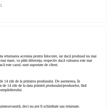
c;
cita returnarea acestuia pentru înlocuire, iar dacă produsul nu mai
mai mare, va plăti diferența, respectiv dacă valoarea este mai
că este cazul, sunt suportate de client.
 de 14 zile de la primirea produsului. De asemenea, în
n de 14 zile de la data primirii produsului/produselor, fără
 Cumpărătorului.
dumneavoastră, deci nu pot fi schimbate sau returnate.